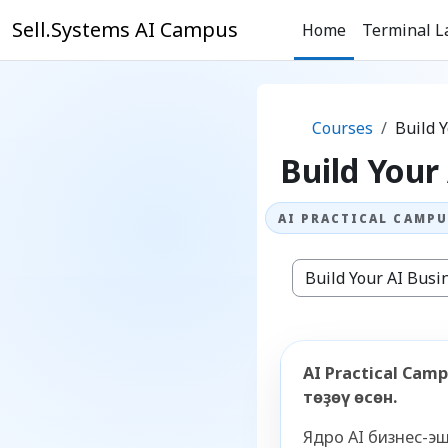
Skip to main content
Sell.Systems AI Campus
Home
Terminal L
Courses
Build 
Build Your
Курс категориялар
AI Practical Ca
төҙөү өсөн.
Ядро AI бизнес-э