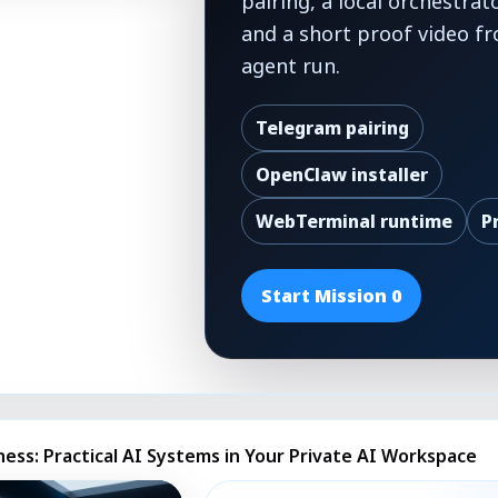
pairing, a local orchestrat
and a short proof video fr
agent run.
Telegram pairing
OpenClaw installer
WebTerminal runtime
P
Start Mission 0
ness: Practical AI Systems in Your Private AI Workspace