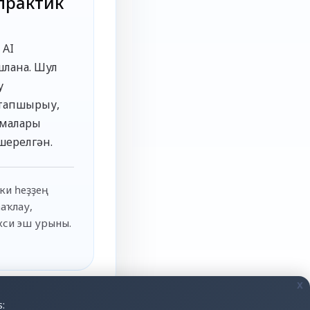
практик
 AI
лана. Шул
у
 тапшырыу,
емалары
шерелгән.
әки һеҙҙең
аҡлау,
хси эш урыны.
x
: