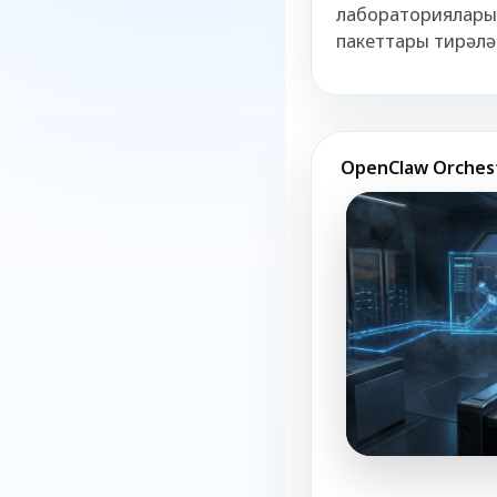
лабораторияларын
пакеттары тирәләй
OpenClaw Orches