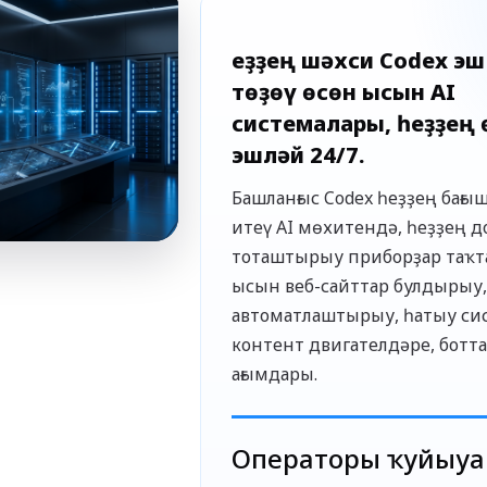
Һеҙҙең шәхси Codex э
төҙөү өсөн ысын AI
системалары, һеҙҙең 
эшләй 24/7.
Башланғыс Codex һеҙҙең бағы
итеү AI мөхитендә, һеҙҙең 
тоташтырыу приборҙар таҡт
ысын веб-сайттар булдырыу
автоматлаштырыу, һатыу си
контент двигателдәре, ботта
ағымдары.
Операторҙы ҡуйыуҙа