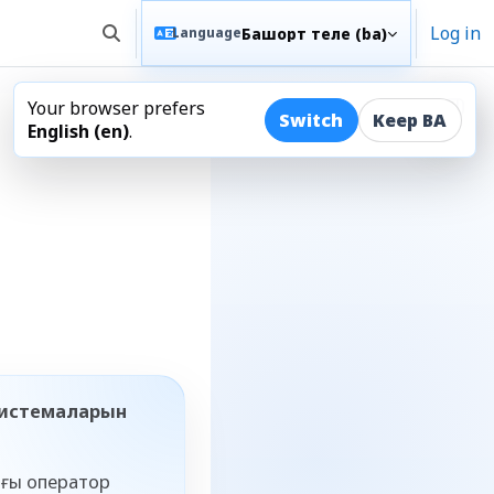
Log in
Башҡорт теле ‎(ba)‎
Language
Toggle search input
Your browser prefers
Open
Switch
Keep BA
English ‎(en)‎
.
 системаларын
нғы оператор