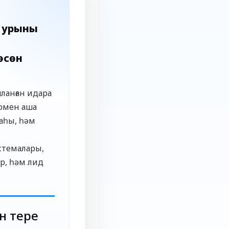
ш урыны
өсөн
шланған идара
домен аша
аһы, һәм
,
стемалары,
р, һәм лид
н тере