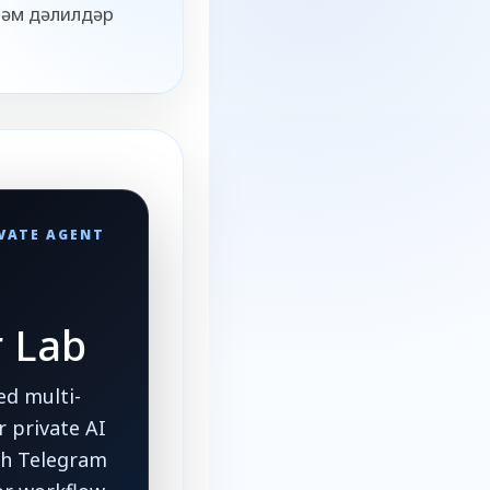
һәм дәлилдәр
IVATE AGENT
r Lab
d multi-
 private AI
ith Telegram