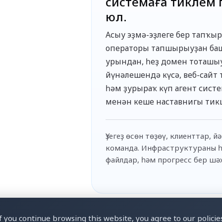
системаға тиклем 
юл.
Асыу эҙмә-эҙлеге бер тапҡыр
операторы тапшырыуҙан баш
урындан, һеҙ домен тоташы
йүнәлешендә күсә, веб-сайт
һәм ҙурыраҡ күп агент сист
менән кеше наставнигы тик
Үҙегеҙ өсөн төҙөү, клиенттар, й
команда. Инфраструктураны һ
файлдар, һәм прогресс бер шә
If you continue browsing this website, you agree to our policies