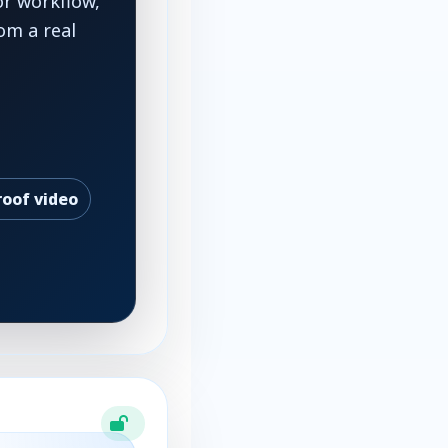
or workflow,
om a real
roof video