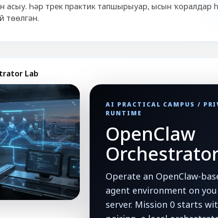
 асыу. Һәр трек практик тапшырыуҙар, ысын ҡоралдар 
 төҙөлгән.
trator Lab
AI PRACTICAL CAMPUS / PR
RUNTIME
OpenClaw
Orchestrato
Operate an OpenClaw-base
agent environment on your
server. Mission 0 starts w