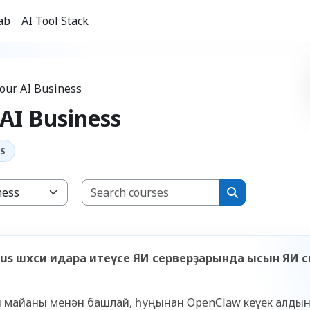
ab
AI Tool Stack
Your AI Business
 AI Business
Search courses
ы
Search courses
mpus шәхси идара итеүсе ЯИ серверҙарында ысын ЯИ
ш майҙаны менән башлай, һуңынан OpenClaw кеүек алды