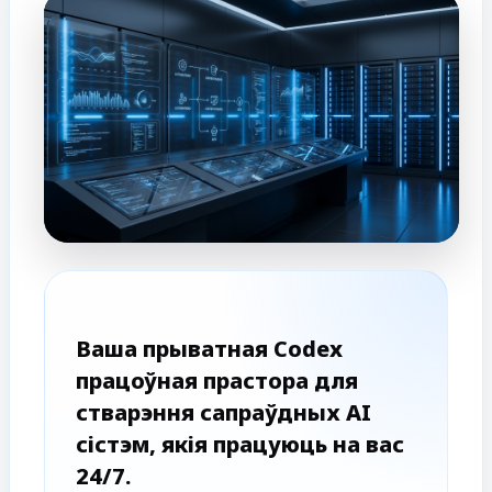
Ваша прыватная Codex
працоўная прастора для
стварэння сапраўдных AI
сістэм, якія працуюць на вас
24/7.