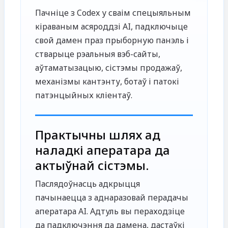
Пачніце з Codex у сваім спецыяльным
кіраваным асяроддзі AI, падключыце
свой дамен праз прыборную панэль і
стварыце рэальныя вэб-сайты,
аўтаматызацыю, сістэмы продажаў,
механізмы кантэнту, ботаў і патокі
патэнцыйных кліентаў.
Практычны шлях ад
наладкі аператара да
актыўнай сістэмы.
Паслядоўнасць адкрыцця
пачынаецца з аднаразовай перадачы
аператара AI. Адтуль вы пераходзіце
да падключэння да дамена, дастаўкі