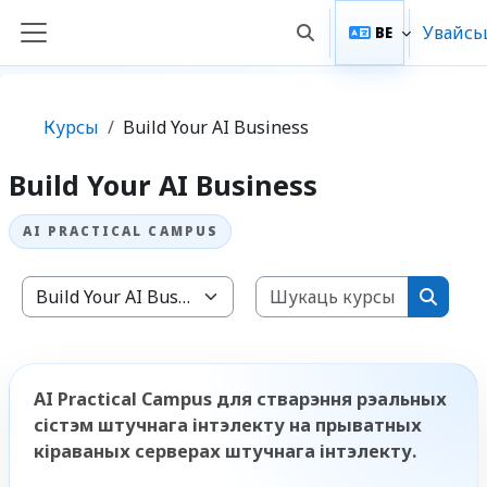
Прапусьціць да асноўнага кантэнту
Увайсь
BE
Пераключыць увод п
Бакавая панэль
Курсы
Build Your AI Business
Build Your AI Business
Шукаць 
Катэгорыі курсаў
Шукац
AI Practical Campus для стварэння рэальных
сістэм штучнага інтэлекту на прыватных
кіраваных серверах штучнага інтэлекту.