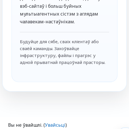
вэб-сайтаў і больш буйных
мультыагентных сістэм з аглядам
чалавекам-настаўнікам.
Будуйце для сябе, сваіх кліентаў або
сваёй каманды. Захоўвайце
інфраструктуру, файлы і прагрэс у
адной прыватнай працоўнай прасторы.
Вы не ўвайшлі. (
Увайсьці
)