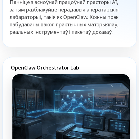
Пачніце з асноўнай працоўнай прасторы AI,
затым разблакуйце перадавыя аператарскія
лабараторыі, такія як OpenClaw. Кожны трэк
пабудаваны вакол практычных матэрыялаў,
рэальных інструментаў і пакетаў доказаў.
OpenClaw Orchestrator Lab