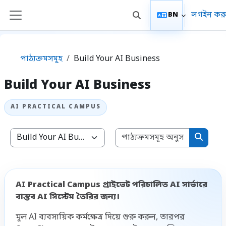
মাইন্ কনটেন্ট বাদ দিন
লগইন কর
BN
Toggle search input
Side panel
পাঠ্যক্রমসমূহ
Build Your AI Business
Build Your AI Business
পাঠ্যক্রমসম
পাঠ্যক্রম বিভাগসমূহ
পাঠ্যক্র
AI Practical Campus প্রাইভেট পরিচালিত AI সার্ভারে
বাস্তব AI সিস্টেম তৈরির জন্য।
মূল AI ব্যবসায়িক কর্মক্ষেত্র দিয়ে শুরু করুন, তারপর