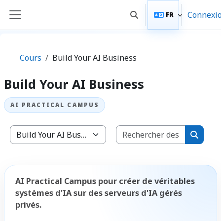
Passer au contenu principal
Connexi
FR
Activer/désactiver la sai
Panneau latéral
Cours
Build Your AI Business
Build Your AI Business
Recherche
Catégories de cours
Recher
AI Practical Campus pour créer de véritables
systèmes d'IA sur des serveurs d'IA gérés
privés.