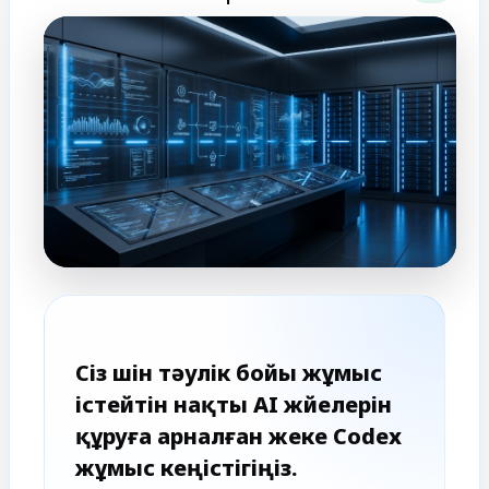
Сіз үшін тәулік бойы жұмыс
істейтін нақты AI жүйелерін
құруға арналған жеке Codex
жұмыс кеңістігіңіз.