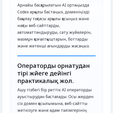
Арнайы басқарылатын AI ортаңызда
Codex арқылы бастаңыз, доменіңізді
бақылау тақтасы арқылы қосыңыз және
нақты веб-сайттарды,
автоматтандыруды, сату жүйелерін,
мазмұн қозғалтқыштарын, боттарды
және жетекші ағындарды жасаңыз.
Операторды орнатудан
тірі жүйеге дейінгі
практикалық жол.
Ашу тізбегі бір реттік AI операторды
ауыстырудан басталады. Осы жерден
сіз домен қосылымына, веб-сайтты
жеткізуге және адам тәлімгерінің