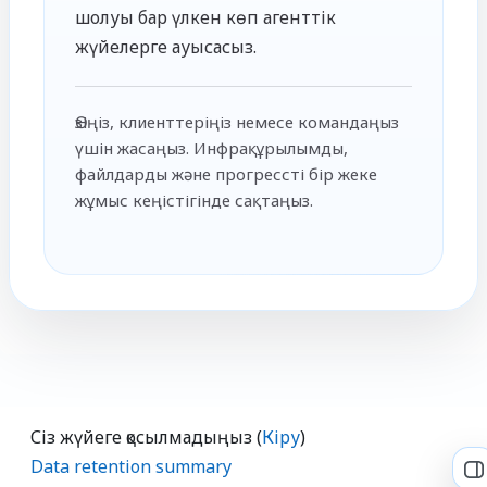
шолуы бар үлкен көп агенттік
жүйелерге ауысасыз.
Өзіңіз, клиенттеріңіз немесе командаңыз
үшін жасаңыз. Инфрақұрылымды,
файлдарды және прогрессті бір жеке
жұмыс кеңістігінде сақтаңыз.
Сіз жүйеге қосылмадыңыз (
Кіру
)
Data retention summary
O