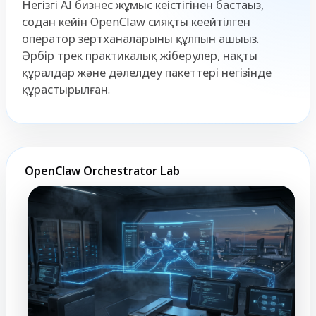
Негізгі AI бизнес жұмыс кеңістігінен бастаңыз,
содан кейін OpenClaw сияқты кеңейтілген
оператор зертханаларының құлпын ашыңыз.
Әрбір трек практикалық жіберулер, нақты
құралдар және дәлелдеу пакеттері негізінде
құрастырылған.
OpenClaw Orchestrator Lab