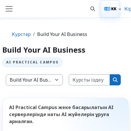
Негізгі мазмұнға
Кі
KK
Toggle search inp
Side panel
Курстар
Build Your AI Business
Build Your AI Business
Курсты і
Курстардың санаттары
Курсты
AI Practical Campus жеке басқарылатын AI
серверлерінде нақты AI жүйелерін құруға
арналған.