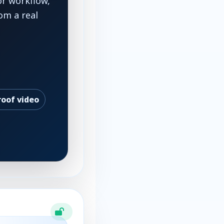
or workflow,
om a real
roof video