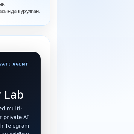
ык
сында курулган.
IVATE AGENT
r Lab
d multi-
 private AI
ith Telegram