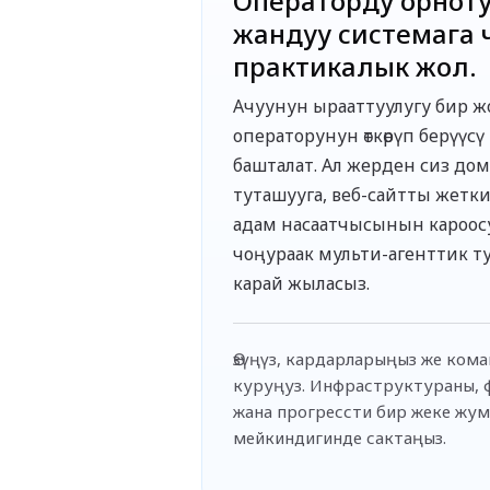
Операторду орнот
жандуу системага 
практикалык жол.
Ачуунун ырааттуулугу бир ж
операторунун өткөрүп берүүс
башталат. Ал жерден сиз до
туташууга, веб-сайтты жетки
адам насаатчысынын кароос
чоңураак мульти-агенттик т
карай жыласыз.
Өзүңүз, кардарларыңыз же ком
куруңуз. Инфраструктураны,
жана прогрессти бир жеке жу
мейкиндигинде сактаңыз.