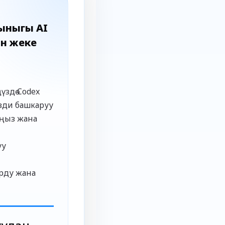
чыныгы AI
үн жеке
үздө Codex
зди башкаруу
ңыз жана
уу
рду жана