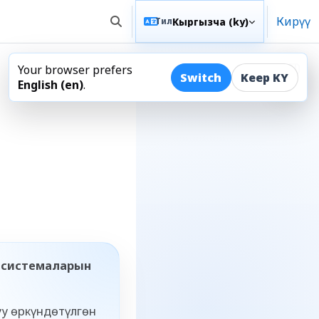
Кирүү
Кыргызча ‎(ky)‎
Тил
Toggle search input
Your browser prefers
Open
Switch
Keep KY
English ‎(en)‎
.
I системаларын
уу өркүндөтүлгөн