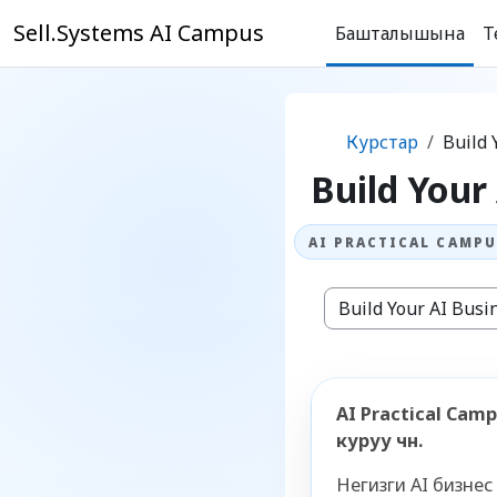
Негизги мазмунга өтүү
Sell.Systems AI Campus
Башталышына
T
Курстар
Build 
Build Your
Курстардын катег
AI Practical Ca
куруу үчүн.
Негизги AI бизне