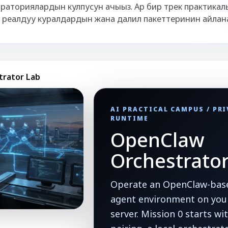
раториялардын кулпусун ачыңыз. Ар бир трек практикал
реалдуу куралдардын жана далил пакеттеринин айлана
trator Lab
AI PRACTICAL CAMPUS / PR
RUNTIME
OpenClaw
Orchestrato
Operate an OpenClaw-base
agent environment on your
server. Mission 0 starts w