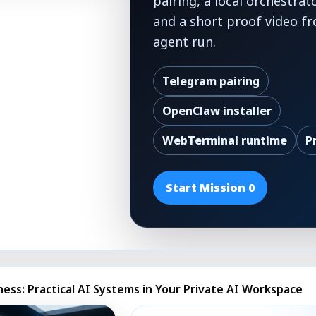
pairing, a local orchestrat
and a short proof video fr
agent run.
Telegram pairing
OpenClaw installer
WebTerminal runtime
P
Start Mission 0
ness: Practical AI Systems in Your Private AI Workspace