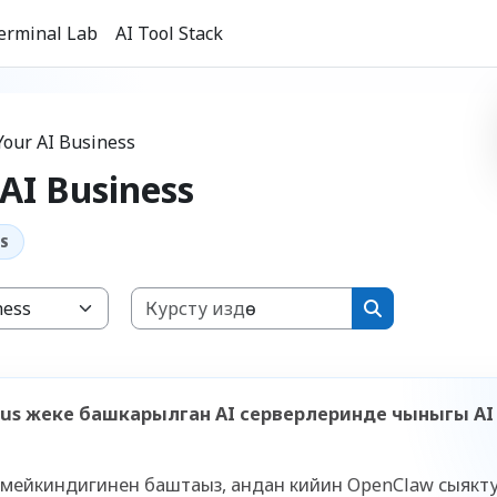
erminal Lab
AI Tool Stack
Your AI Business
 AI Business
Курсту издөө
ориялары
Курсту издөө
mpus жеке башкарылган AI серверлеринде чыныгы A
с мейкиндигинен баштаңыз, андан кийин OpenClaw сыякт