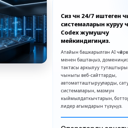
Сиз үчүн 24/7 иштеген 
системаларын куруу үч
Codex жумушчу
мейкиндигиңиз.
Атайын башкарылган AI чөйрөң
менен баштаңыз, домениңи
тактасы аркылуу туташтыры
чыныгы веб-сайттарды,
автоматташтырууларды, сат
системаларын, мазмун
кыймылдаткычтарын, ботто
лидер агымдарын түзүңүз.