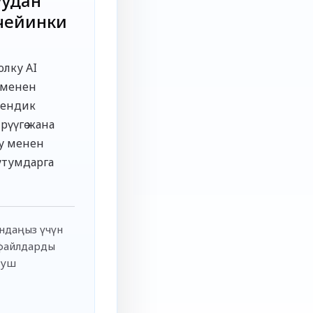
уудан
чейинки
олку AI
ү менен
мендик
рүүгө жана
у менен
утумдарга
андаңыз үчүн
 файлдарды
муш