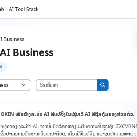
ab
AI Tool Stack
AI Business
 AI Business
ວິຊາຄົ້ນຫາ
ວິຊາຄົ້ນຫາ
ເພື່ອສ້າງລະບົບ AI ທີ່ແທ້ຈິງໃນເຊີບເວີ AI ທີ່ຖືກຄຸ້ມຄອງສ່ວນຕົວ.
ຮັດວຽກຫຼັກຂອງທຸລະກິດ AI, ຈາກນັ້ນປົດລັອກຫ້ອງປະຕິບັດການຂັ້ນສູງເຊັ່ນ 
ຶ້ນປະມານການຍື່ນສະເຫນີພາກປະຕິບັດ, ເຄື່ອງມືທີ່ແທ້ຈິງ, ແລະຊຸດຫຼັກຖານສະແດງ