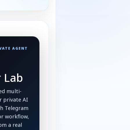
IVATE AGENT
r Lab
d multi-
 private AI
ith Telegram
or workflow,
om a real