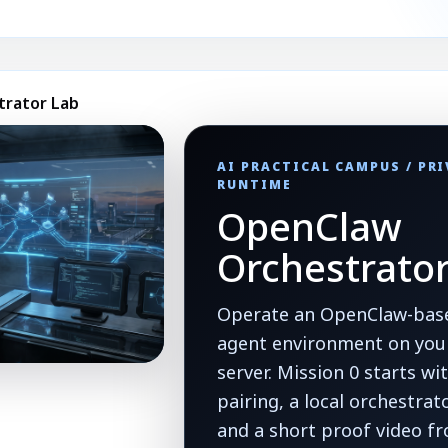
trator Lab
AI PRACTICAL CAMPUS / PR
RUNTIME
OpenClaw
Orchestrato
Operate an OpenClaw-base
agent environment on your
server. Mission 0 starts w
pairing, a local orchestrat
and a short proof video fr