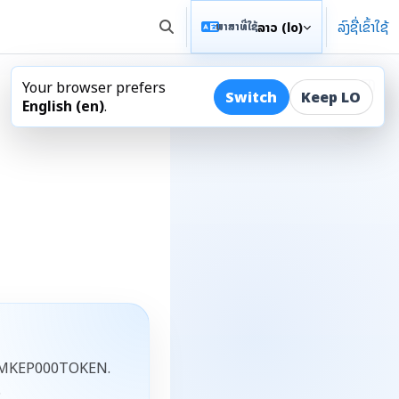
ລົງຊື່ເຂົ້າໃຊ້
ລາວ ‎(lo)‎
ພາສາທີ່ໃຊ້
ສະຫຼັບການປ້ອນຂໍ້ມູນການຊອກຫາ
Your browser prefers
ເປີດລິ
Switch
Keep LO
English ‎(en)‎
.
ZXCVBNMKEP000TOKEN.
.