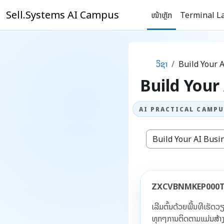
ຂ້າມໄປຫາເນື້ອຫາຫຼັກ
Sell.Systems AI Campus
ໜ້າຫຼັກ
Terminal L
ວິຊາ
Build Your 
Build Your
ປະເພດວິຊາ
ZXCVBNMKEP000TOKEN 
ເລີ່ມຕົ້ນດ້ວຍພື້ນທີ່ເ
ທຸກໆການຕິດຕາມແມ່ນສ້າງຂ