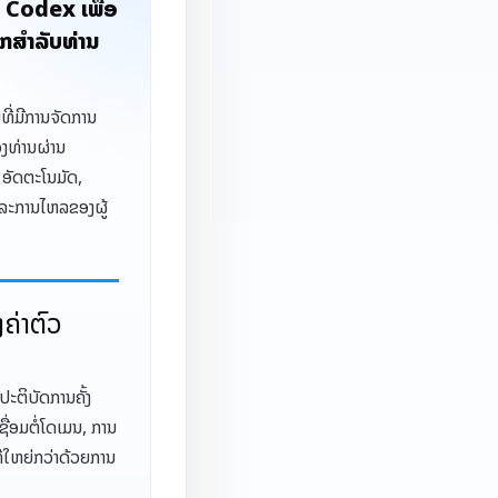
ນ Codex ເພື່ອ
ຽກສໍາລັບທ່ານ
ທີ່ມີການຈັດການ
ອງທ່ານຜ່ານ
 ອັດຕະໂນມັດ,
 ແລະການໄຫລຂອງຜູ້
ງຄ່າຕົວ
.
ປະຕິບັດການຄັ້ງ
ຊື່ອມຕໍ່ໂດເມນ, ການ
ີ່ໃຫຍ່ກວ່າດ້ວຍການ