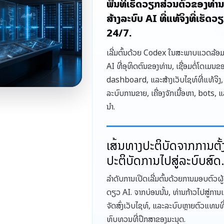
ພື້ນທີ່ເຮັດວຽກສ່ວນຕົວຂອງທ່າ
ສ້າງລະບົບ AI ທີ່ແທ້ຈິງທີ່ເຮັດວ
24/7.
ເລີ່ມຕົ້ນດ້ວຍ Codex ໃນສະພາບແວດລ້ອມ
AI ທີ່ອຸທິດຕົນຂອງທ່ານ, ເຊື່ອມຕໍ່ໂດເມນຂ
dashboard, ແລະສ້າງເວັບໄຊທ໌ທີ່ແທ້ຈິງ,
ລະບົບການຂາຍ, ເຄື່ອງຈັກເນື້ອຫາ, bots,
ນໍາ.
ເສັ້ນທາງປະຕິບັດຈາກການຕັ້
ປະຕິບັດການໄປສູ່ລະບົບສົດ
ລຳດັບການເປີດເລີ່ມຕົ້ນດ້ວຍການມອບຕົວຜູ້
ດຽວ AI. ຈາກບ່ອນນັ້ນ, ທ່ານກ້າວໄປສູ່ການເ
ຈັດສົ່ງເວັບໄຊທ໌, ແລະລະບົບຫຼາຍຕົວແທນທ
ທົບທວນທີ່ປຶກສາຂອງມະນຸດ.