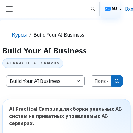
Перейти к основному содержанию
Вх
RU
Изменить данные
Боковая панель
Курсы
Build Your AI Business
Build Your AI Business
Поиск ку
Категории курсов
Поиск 
AI Practical Campus для сборки реальных AI-
систем на приватных управляемых AI-
серверах.