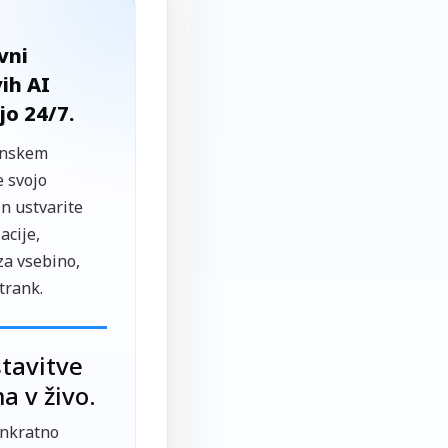
vni
ih AI
jo 24/7.
enskem
e svojo
n ustvarite
acije,
a vsebino,
trank.
stavitve
a v živo.
enkratno