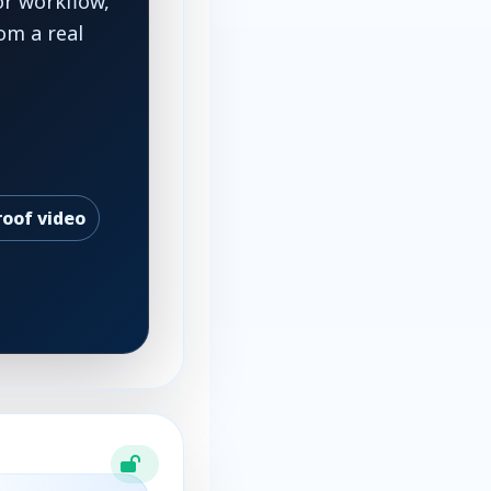
or workflow,
om a real
roof video