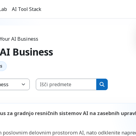
Lab
AI Tool Stack
 Your AI Business
 AI Business
Išči predmete
v
Išči predmete
us za gradnjo resničnih sistemov AI na zasebnih upravl
m poslovnim delovnim prostorom AI, nato odklenite napre