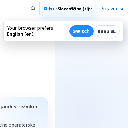
Prijavite se
Slovenščina ‎(sl)‎
Jezik
Preklopi iskalni vnos
Your browser prefers
Odpr
Switch
Keep SL
English ‎(en)‎
.
janih strežnikih
dne operaterske