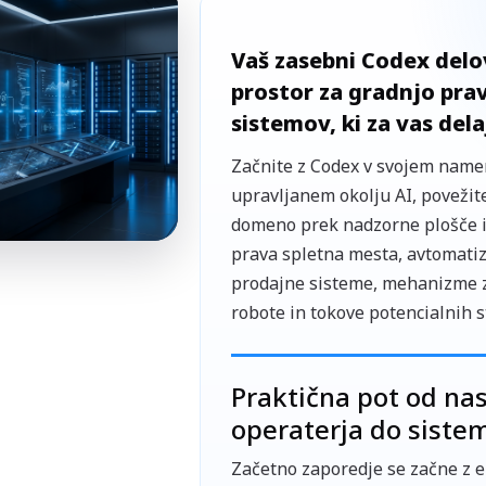
Vaš zasebni Codex delo
prostor za gradnjo prav
sistemov, ki za vas dela
Začnite z Codex v svojem nam
upravljanem okolju AI, povežit
domeno prek nadzorne plošče i
prava spletna mesta, avtomatiz
prodajne sisteme, mehanizme z
robote in tokove potencialnih s
Praktična pot od na
operaterja do sistem
Začetno zaporedje se začne z 