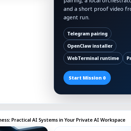
pairing, a local orchestrat
and a short proof video fr
agent run.
Telegram pairing
OpenClaw installer
WebTerminal runtime
P
Start Mission 0
ness: Practical AI Systems in Your Private AI Workspace