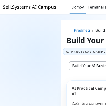
Preskoči na glavno vsebino
Sell.Systems AI Campus
Domov
Terminal 
Predmeti
Build
Build Your
Kategorije predmeto
AI Practical Camp
AI.
Začnite z osnovni