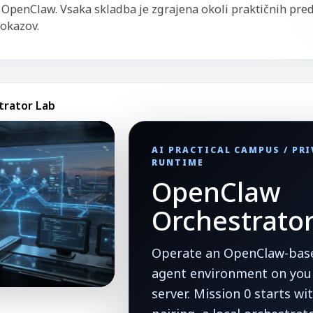
e OpenClaw. Vsaka skladba je zgrajena okoli praktičnih pred
dokazov.
trator Lab
AI PRACTICAL CAMPUS / PR
RUNTIME
OpenClaw
Orchestrato
Operate an OpenClaw-base
agent environment on your
server. Mission 0 starts w