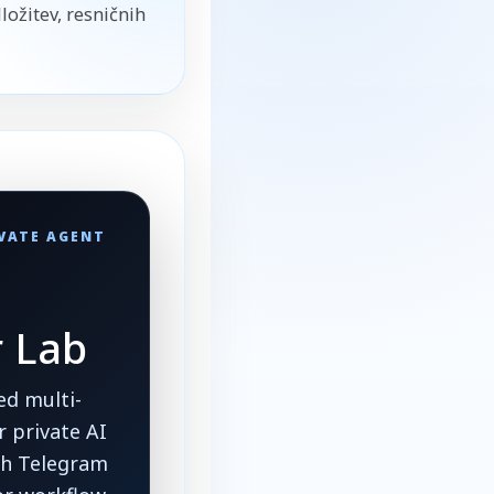
ložitev, resničnih
IVATE AGENT
r Lab
d multi-
 private AI
ith Telegram