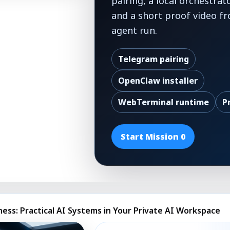
pairing, a local orchestrat
and a short proof video fr
agent run.
Telegram pairing
OpenClaw installer
WebTerminal runtime
P
Start Mission 0
ness: Practical AI Systems in Your Private AI Workspace