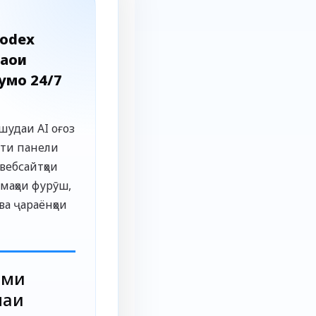
odex
аҳои
умо 24/7
шудаи AI оғоз
ути панели
вебсайтҳои
емаҳои фурӯш,
ва ҷараёнҳои
ими
маи