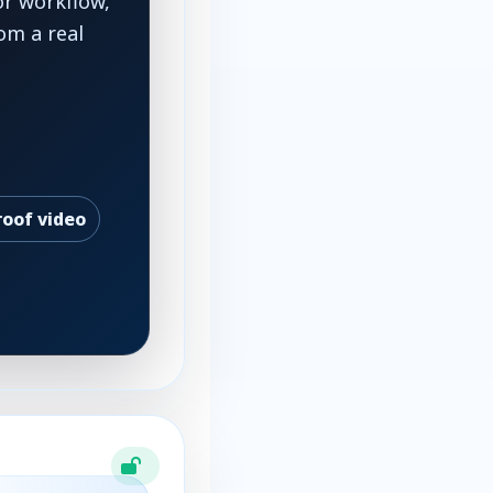
or workflow,
om a real
roof video