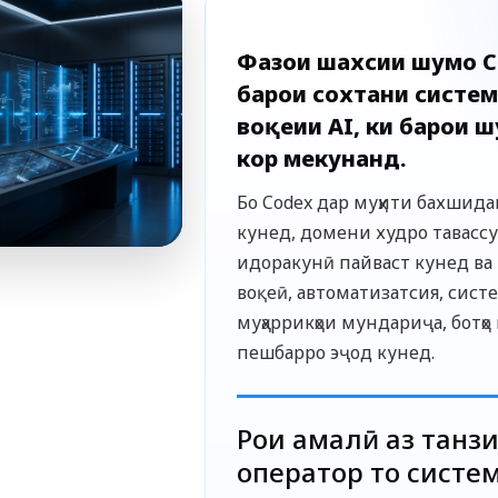
Фазои шахсии шумо C
барои сохтани систем
воқеии AI, ки барои ш
кор мекунанд.
Бо Codex дар муҳити бахшида
кунед, домени худро тавасс
идоракунӣ пайваст кунед ва 
воқеӣ, автоматизатсия, сист
муҳаррикҳои мундариҷа, ботҳо 
пешбарро эҷод кунед.
Роҳи амалӣ аз танз
оператор то систе