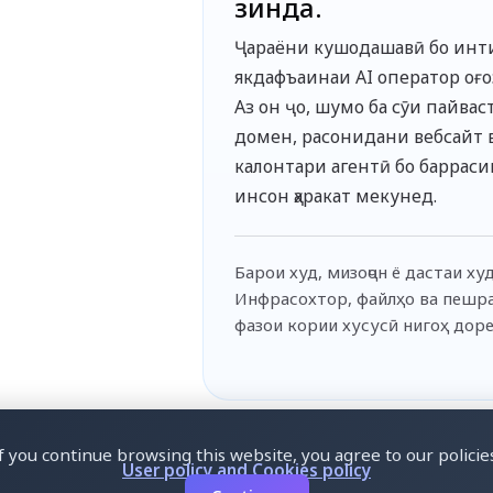
зинда.
Ҷараёни кушодашавӣ бо инт
якдафъаинаи AI оператор оғо
Аз он ҷо, шумо ба сӯи пайвас
домен, расонидани вебсайт в
калонтари агентӣ бо баррас
инсон ҳаракат мекунед.
Барои худ, мизоҷон ё дастаи худ
Инфрасохтор, файлҳо ва пешр
фазои кории хусусӣ нигоҳ доре
If you continue browsing this website, you agree to our policies
User policy and Cookies policy