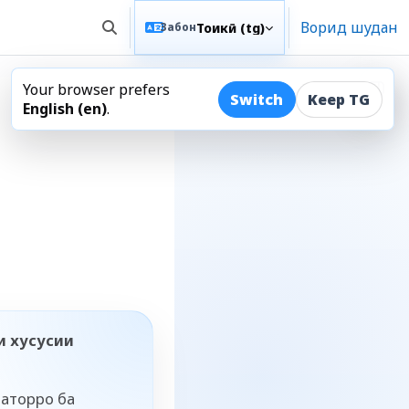
Ворид шудан
Тоҷикӣ ‎(tg)‎
Забон
Toggle search input
Your browser prefers
Open
Switch
Keep TG
English ‎(en)‎
.
с
ои хусусии
раторро ба