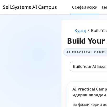
Нодида гузаронидан ба мазмуни асосӣ
Sell.Systems AI Campus
Саҳифаи асосӣ
Te
Курсҳо
Build Yo
Build Your
Категорияҳои курсҳо
AI Practical Cam
идорашавандаи 
Бо фазои кории а