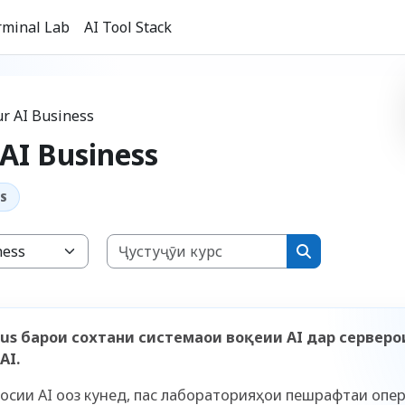
rminal Lab
AI Tool Stack
ur AI Business
 AI Business
Ҷустуҷӯи курс
Ҷустуҷӯи кур
pus барои сохтани системаҳои воқеии AI дар серверҳ
AI.
сосии AI оғоз кунед, пас лабораторияҳои пешрафтаи опе