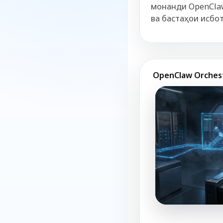
монанди OpenClaw
ва бастаҳои исбот
OpenClaw Orches