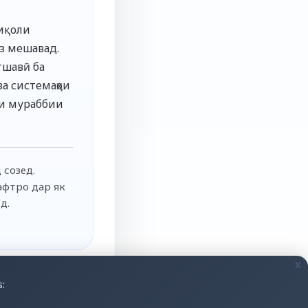
иқоли
з мешавад.
тшавӣ ба
а системаҳои
ии мураббии
 созед.
афтро дар як
д.
x
: