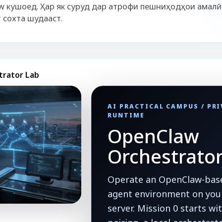
 кушоед. Ҳар як суруд дар атрофи пешниҳодҳои амалӣ
 сохта шудааст.
trator Lab
AI PRACTICAL CAMPUS / PR
RUNTIME
OpenClaw
Orchestrato
Operate an OpenClaw-base
agent environment on your
server. Mission 0 starts w