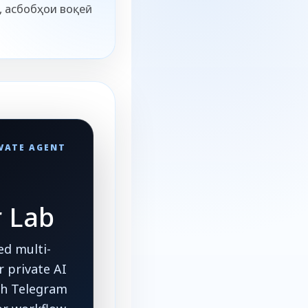
, асбобҳои воқеӣ
IVATE AGENT
r Lab
d multi-
 private AI
ith Telegram