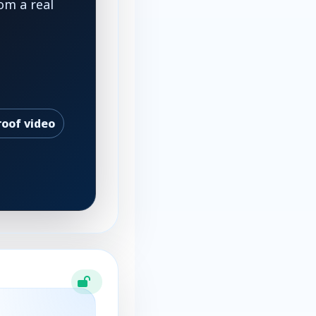
om a real
roof video