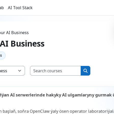
ab
AI Tool Stack
our AI Business
 AI Business
Search courses
Search courses
lýan AI serwerlerinde hakyky AI ulgamlaryny gurmak ü
en başlaň, soňra OpenClaw ýaly ösen operator laboratoriýal