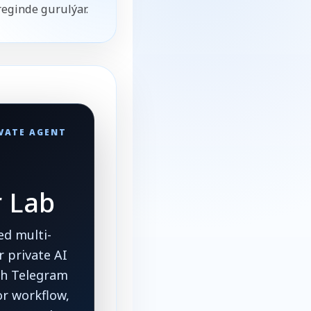
eginde gurulýar.
IVATE AGENT
r Lab
d multi-
 private AI
ith Telegram
or workflow,