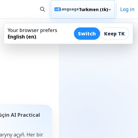
Log in
Turkmen ‎(tk)‎
Language
Toggle search input
Your browser prefers
Open
Switch
Keep TK
English ‎(en)‎
.
çin AI Practical
aryny açyň. Her bir