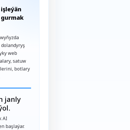
 işleýän
y gurmak
şawyňyzda
i dolandyryş
kyky web
alary, satuw
erini, botlary
.
 janly
ýol.
k AI
n başlaýar.