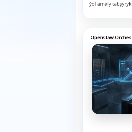
ýol amaly tabşyryk
OpenClaw Orches