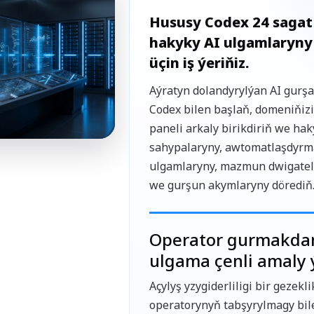
Hususy Codex 24 ​​sagat
hakyky AI ulgamlaryn
üçin iş ýeriňiz.
Aýratyn dolandyrylýan AI gur
Codex bilen başlaň, domeniňiz
paneli arkaly birikdiriň we ha
sahypalaryny, awtomatlaşdyrm
ulgamlaryny, mazmun dwigatell
we gurşun akymlaryny dörediň
Operator gurmakdan
ulgama çenli amaly 
Açylyş yzygiderliligi bir gezekli
operatorynyň tabşyrylmagy bile