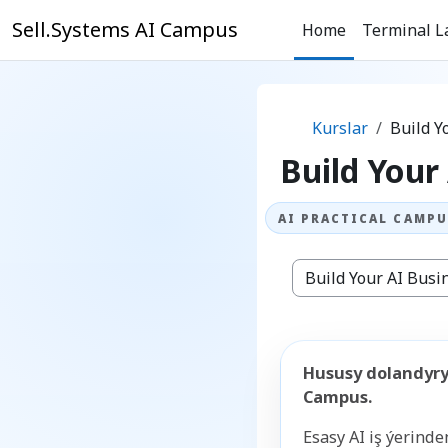
Esasy paylaşyma geçin
Sell.Systems AI Campus
Home
Terminal L
Kurslar
Build Y
Build Your
Kurs bölümleri
Hususy dolandyry
Campus.
Esasy AI iş ýerind