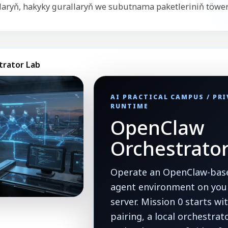
laryň, hakyky gurallaryň we subutnama paketleriniň töwer
trator Lab
AI PRACTICAL CAMPUS / PR
RUNTIME
OpenClaw
Orchestrato
Operate an OpenClaw-base
agent environment on your
server. Mission 0 starts w
pairing, a local orchestrat