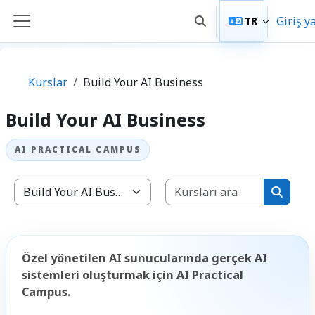
Ana içeriğe git
Giriş y
TR
Arama girişini değiştir
Yan panel
Kurslar
Build Your AI Business
Build Your AI Business
Kursları 
Kurs Kategorileri
Kurslar
Özel yönetilen AI sunucularında gerçek AI
sistemleri oluşturmak için AI Practical
Campus.