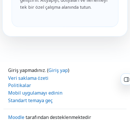
geliştirin. Altyapıyı, dosyaları ve ilerlemeyi
tek bir özel çalışma alanında tutun.
Giriş yapmadınız. (
Giriş yap
)
Veri saklama özeti
B
Politikalar
Mobil uygulamayı edinin
Standart temaya geç
Moodle
tarafından desteklenmektedir