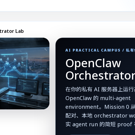
trator Lab
AI PRACTICAL CAMPUS / 
OpenClaw
Orchestrato
在你的私有 AI 服务器上运
OpenClaw 的 multi-agent
environment。Mission 0 
配对、本地 orchestrator w
实 agent run 的简短 pro