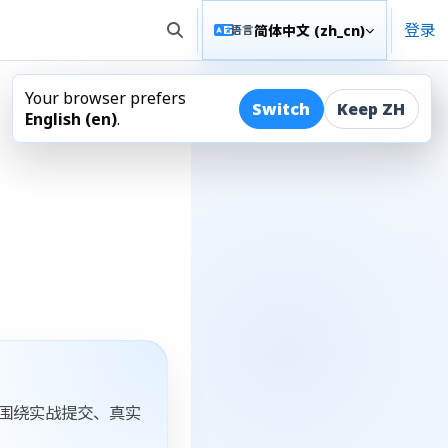
登录
简体中文 ‎(zh_cn)‎
语言
切换搜索输入
Your browser prefers
打开
Switch
Keep ZH
English ‎(en)‎
.
线都围绕实战提交、真实