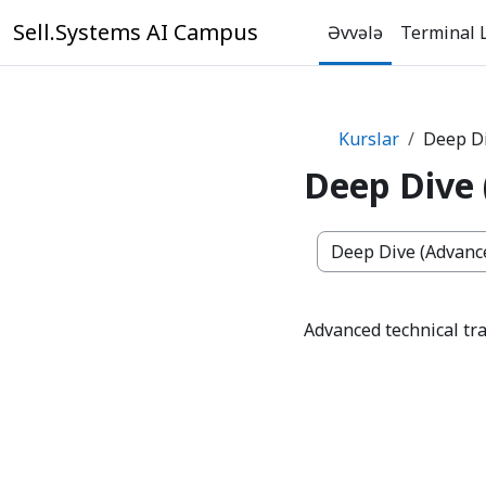
Əsas məzmuna keç
Sell.Systems AI Campus
Əvvələ
Terminal 
Kurslar
Deep Di
Deep Dive 
Kurs kateqoriyaları
Advanced technical tr