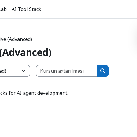
Lab
AI Tool Stack
ve (Advanced)
(Advanced)
Kursun axtarılma
Kursun axtarıl
acks for AI agent development.