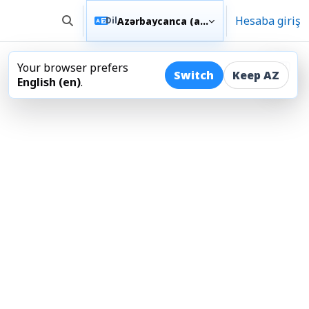
Hesaba giriş
Azərbaycanca ‎(az)‎
Dil
Axtarış girişini dəyişdir
Your browser prefers
Açıq
Switch
Keep AZ
English ‎(en)‎
.
sı
ması