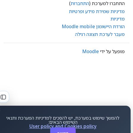
התחברו למערכת (
התחברות
)
מדיניות שמירת מידע ופרטיות
מדיניות
הורדת היישומון Moodle mobile
מעבר לערכת תצוגה רגילה
מופעל על ידי
Moodle
תצו
x
להמשך שימוש במערכת, יש להסכים למדיניות המערכת ותנאי
.
Your browser prefers
English ‎(en)‎
השימוש הבאים:
User policy and Cookies policy
Keep HE
Switch