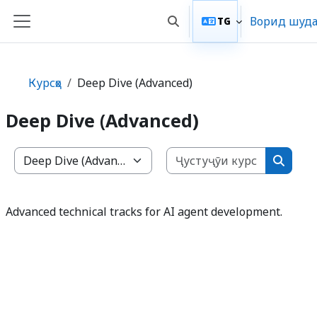
Нодида гузаронидан ба мазмуни асосӣ
Ворид шуд
TG
Toggle search input
Панели тараф
Курсҳо
Deep Dive (Advanced)
Deep Dive (Advanced)
Ҷустуҷӯи
Категорияҳои курсҳо
Ҷустуҷ
Advanced technical tracks for AI agent development.