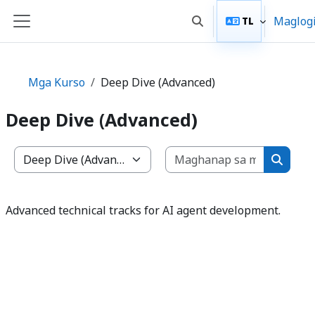
Lumaktaw patungo sa pangunahing nilalaman
Maglog
TL
I-toggle ang "input" s
Side panel
Mga Kurso
Deep Dive (Advanced)
Deep Dive (Advanced)
Maghanap
Mga kategoriya ng kurso
Maghan
Advanced technical tracks for AI agent development.