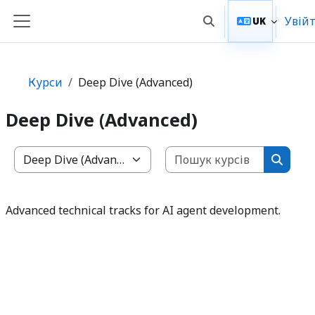
Перейти до головного вмісту
Увій
UK
Переключити введ
Бокова панель
Курси
Deep Dive (Advanced)
Deep Dive (Advanced)
Пошук ку
Категорії курсів
Пошук 
Advanced technical tracks for AI agent development.