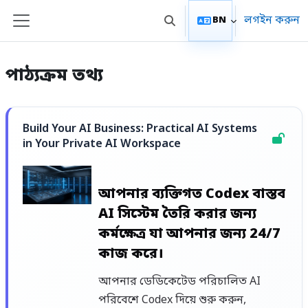
মাইন্ কনটেন্ট বাদ দিন
লগইন করুন
BN
Toggle search input
Side panel
পাঠ্যক্রম তথ্য
Build Your AI Business: Practical AI Systems
in Your Private AI Workspace
আপনার ব্যক্তিগত Codex বাস্তব
AI সিস্টেম তৈরি করার জন্য
কর্মক্ষেত্র যা আপনার জন্য 24/7
কাজ করে।
আপনার ডেডিকেটেড পরিচালিত AI
পরিবেশে Codex দিয়ে শুরু করুন,