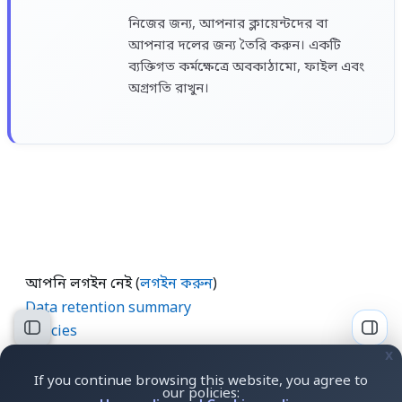
নিজের জন্য, আপনার ক্লায়েন্টদের বা
আপনার দলের জন্য তৈরি করুন। একটি
ব্যক্তিগত কর্মক্ষেত্রে অবকাঠামো, ফাইল এবং
অগ্রগতি রাখুন।
আপনি লগইন নেই (
লগইন করুন
)
Data retention summary
Policies
Open course index
Open
Get the mobile app
x
প্রমিত থিমের সুইচ
If you continue browsing this website, you agree to
Your browser prefers
English ‎(en)‎
.
our policies: