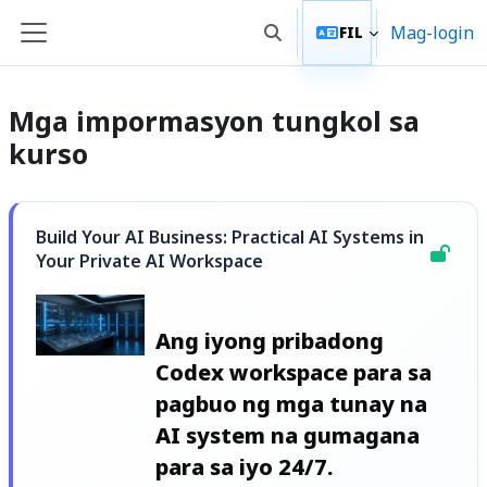
Lumaktaw patungo sa pangunahing nilalaman
Mag-login
FIL
I-toggle ang "input" sa pa
Side panel
Mga impormasyon tungkol sa
kurso
Build Your AI Business: Practical AI Systems in
Your Private AI Workspace
Ang iyong pribadong
Codex workspace para sa
pagbuo ng mga tunay na
AI system na gumagana
para sa iyo 24/7.