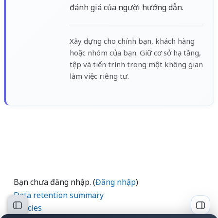
đánh giá của người hướng dẫn.
Xây dựng cho chính bạn, khách hàng
hoặc nhóm của bạn. Giữ cơ sở hạ tầng,
tệp và tiến trình trong một không gian
làm việc riêng tư.
Bạn chưa đăng nhập. (
Đăng nhập
)
Data retention summary
Policies
Mở chỉ số ngăn của khóa học
Mở n