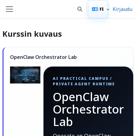
Siirry pääsisältöön
Kirjaudu
FI
Vaihda hakusyöttöä
Sivupaneeli
Kurssin kuvaus
OpenClaw Orchestrator Lab
AI PRACTICAL CAMPUS /
PRIVATE AGENT RUNTIME
OpenClaw
Orchestrator
Lab
Operate an OpenClaw-