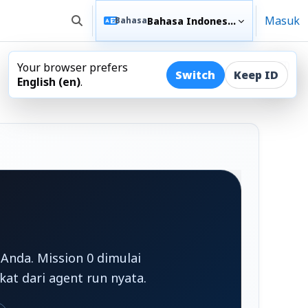
Masuk
Bahasa Indonesia ‎(id)‎
Bahasa
Alihkan input pencarian
Your browser prefers
Buka
Switch
Keep ID
English ‎(en)‎
.
Anda. Mission 0 dimulai
kat dari agent run nyata.