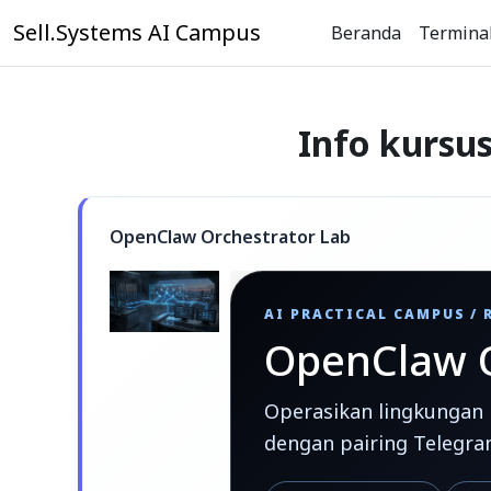
Lewati ke konten utama
Sell.Systems AI Campus
Beranda
Termina
Info kursu
OpenClaw Orchestrator Lab
AI PRACTICAL CAMPUS / 
OpenClaw O
Operasikan lingkungan m
dengan pairing Telegram