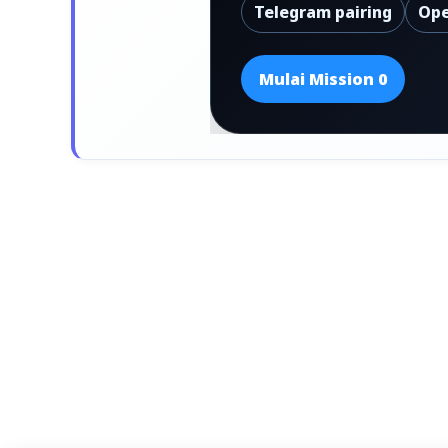
Telegram pairing
Ope
Mulai Mission 0