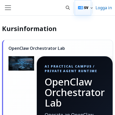
Gå direkt till huvudinnehåll
Logga in
SV
Växla sökinmatning
Sidopanel
Kursinformation
OpenClaw Orchestrator Lab
AI PRACTICAL CAMPUS /
PRIVATE AGENT RUNTIME
OpenClaw
Orchestrator
Lab
Operate an OpenClaw-