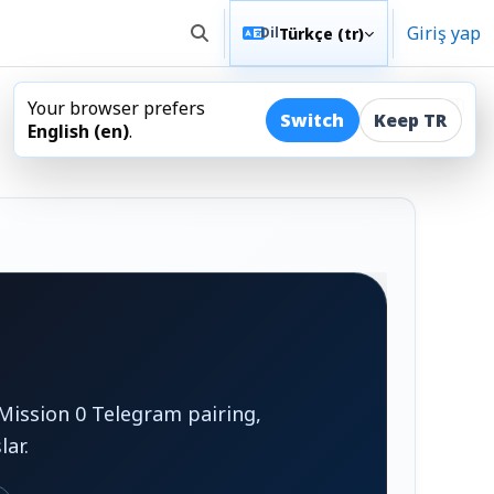
Giriş yap
Türkçe ‎(tr)‎
Dil
Arama girişini değiştir
Your browser prefers
Blok
Switch
Keep TR
English ‎(en)‎
.
Mission 0 Telegram pairing,
lar.