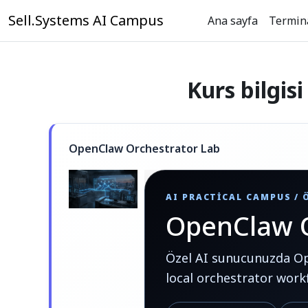
Ana içeriğe git
Sell.Systems AI Campus
Ana sayfa
Termin
Kurs bilgisi
OpenClaw Orchestrator Lab
AI PRACTICAL CAMPUS /
OpenClaw O
Özel AI sunucunuzda Ope
local orchestrator workf