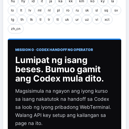
hu
hy
id
it
ja
ka
kk
km
ko
ky
la
lo
lt
lv
ml
nl
pl
ro
ru
sk
sl
sq
sv
tg
th
tk
tl
tr
tt
uk
ur
uz
vi
xct
zh_cn
MISSION 0 · CODEX HANDOFF NG OPERATOR
Lumipat ng isang
beses. Bumuo gamit
ang Codex mula dito.
Magsisimula na ngayon ang iyong kurso
sa isang nakatutok na handoff sa Codex
sa loob ng iyong pribadong WebTerminal.
Walang API key setup ang kailangan sa
page na ito.