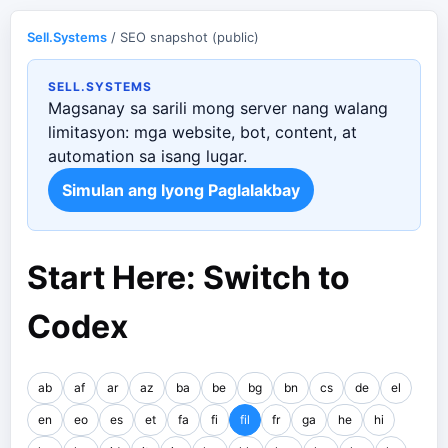
Sell.Systems
/ SEO snapshot (public)
SELL.SYSTEMS
Magsanay sa sarili mong server nang walang
limitasyon: mga website, bot, content, at
automation sa isang lugar.
Simulan ang Iyong Paglalakbay
Start Here: Switch to
Codex
ab
af
ar
az
ba
be
bg
bn
cs
de
el
en
eo
es
et
fa
fi
fil
fr
ga
he
hi