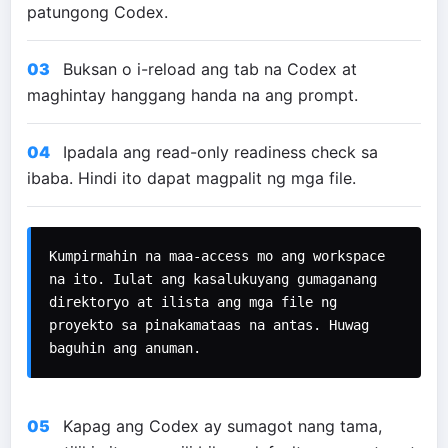
patungong Codex.
03
Buksan o i-reload ang tab na Codex at
maghintay hanggang handa na ang prompt.
04
Ipadala ang read-only readiness check sa
ibaba. Hindi ito dapat magpalit ng mga file.
Kumpirmahin na maa-access mo ang workspace 
na ito. Iulat ang kasalukuyang gumaganang 
direktoryo at ilista ang mga file ng 
proyekto sa pinakamataas na antas. Huwag 
baguhin ang anuman.
05
Kapag ang Codex ay sumagot nang tama,