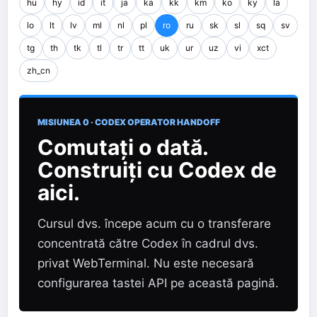
hu
hy
id
it
ja
ka
kk
km
ko
ky
la
lo
lt
lv
ml
nl
pl
ro
ru
sk
sl
sq
sv
tg
th
tk
tl
tr
tt
uk
ur
uz
vi
xct
zh_cn
MISIUNEA 0 · CODEX OPERATOR HANDOFF
Comutați o dată.
Construiți cu Codex de
aici.
Cursul dvs. începe acum cu o transferare
concentrată către Codex în cadrul dvs.
privat WebTerminal. Nu este necesară
configurarea tastei API pe această pagină.