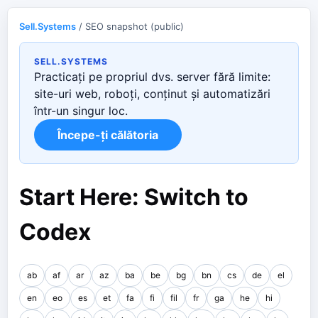
Sell.Systems
/ SEO snapshot (public)
SELL.SYSTEMS
Practicați pe propriul dvs. server fără limite:
site-uri web, roboți, conținut și automatizări
într-un singur loc.
Începe-ți călătoria
Start Here: Switch to
Codex
ab
af
ar
az
ba
be
bg
bn
cs
de
el
en
eo
es
et
fa
fi
fil
fr
ga
he
hi