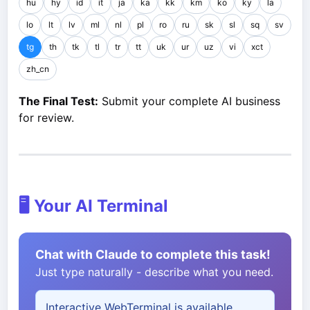
hu
hy
id
it
ja
ka
kk
km
ko
ky
la
lo
lt
lv
ml
nl
pl
ro
ru
sk
sl
sq
sv
tg
th
tk
tl
tr
tt
uk
ur
uz
vi
xct
zh_cn
The Final Test:
Submit your complete AI business
for review.
🖥️ Your AI Terminal
Chat with Claude to complete this task!
Just type naturally - describe what you need.
Interactive WebTerminal is available