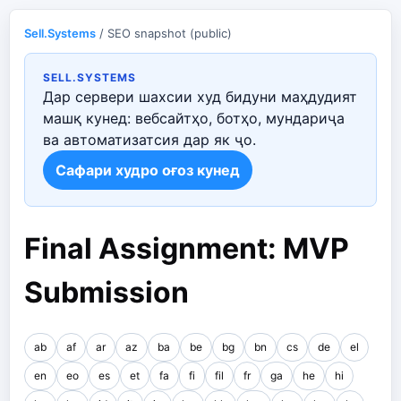
Sell.Systems
/ SEO snapshot (public)
SELL.SYSTEMS
Дар сервери шахсии худ бидуни маҳдудият
машқ кунед: вебсайтҳо, ботҳо, мундариҷа
ва автоматизатсия дар як ҷо.
Сафари худро оғоз кунед
Final Assignment: MVP
Submission
ab
af
ar
az
ba
be
bg
bn
cs
de
el
en
eo
es
et
fa
fi
fil
fr
ga
he
hi