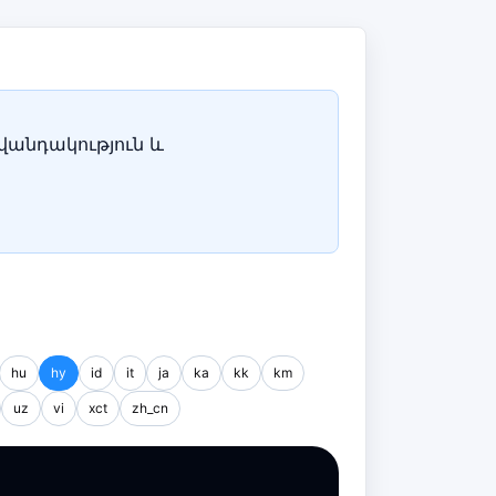
վանդակություն և
hu
hy
id
it
ja
ka
kk
km
uz
vi
xct
zh_cn