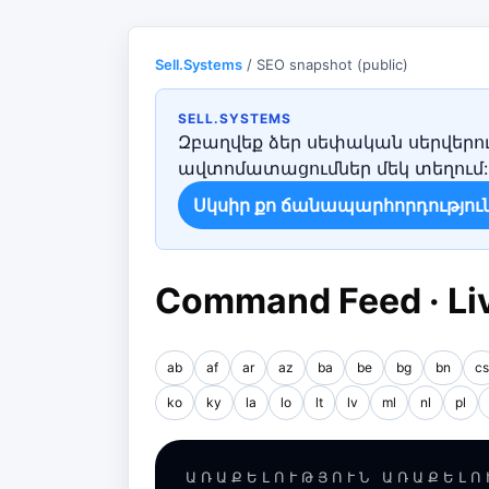
Sell.Systems
/ SEO snapshot (public)
SELL.SYSTEMS
Զբաղվեք ձեր սեփական սերվերու
ավտոմատացումներ մեկ տեղում:
Սկսիր քո ճանապարհորդությու
Command Feed · Liv
ab
af
ar
az
ba
be
bg
bn
cs
ko
ky
la
lo
lt
lv
ml
nl
pl
ԱՌԱՔԵԼՈՒԹՅՈՒՆ ԱՌԱՔԵԼՈ