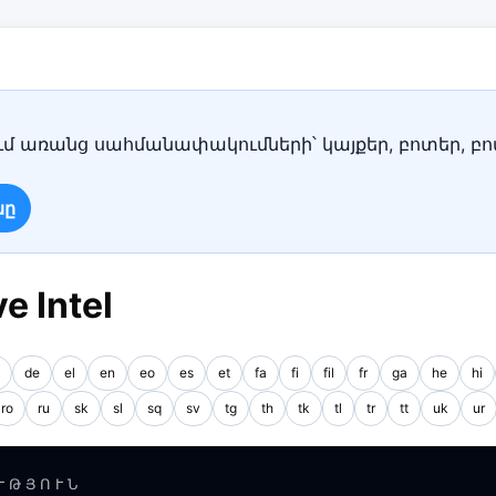
մ առանց սահմանափակումների՝ կայքեր, բոտեր, բո
նը
e Intel
de
el
en
eo
es
et
fa
fi
fil
fr
ga
he
hi
ro
ru
sk
sl
sq
sv
tg
th
tk
tl
tr
tt
uk
ur
ՒԹՅՈՒՆ