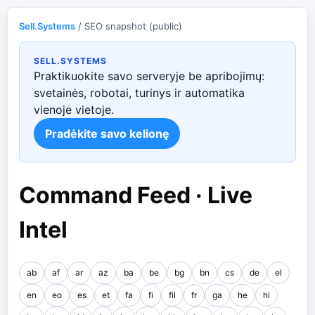
Sell.Systems
/ SEO snapshot (public)
SELL.SYSTEMS
Praktikuokite savo serveryje be apribojimų:
svetainės, robotai, turinys ir automatika
vienoje vietoje.
Pradėkite savo kelionę
Command Feed · Live
Intel
ab
af
ar
az
ba
be
bg
bn
cs
de
el
en
eo
es
et
fa
fi
fil
fr
ga
he
hi