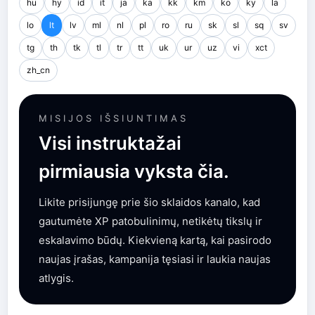
hu
hy
id
it
ja
ka
kk
km
ko
ky
la
lo
lt
lv
ml
nl
pl
ro
ru
sk
sl
sq
sv
tg
th
tk
tl
tr
tt
uk
ur
uz
vi
xct
zh_cn
MISIJOS IŠSIUNTIMAS
Visi instruktažai
pirmiausia vyksta čia.
Likite prisijungę prie šio sklaidos kanalo, kad
gautumėte XP patobulinimų, netikėtų tikslų ir
eskalavimo būdų. Kiekvieną kartą, kai pasirodo
naujas įrašas, kampanija tęsiasi ir laukia naujas
atlygis.