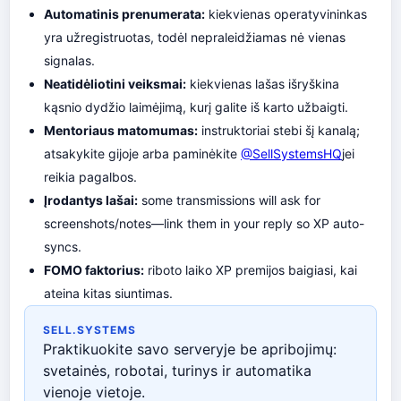
Automatinis prenumerata:
kiekvienas operatyvininkas
yra užregistruotas, todėl nepraleidžiamas nė vienas
signalas.
Neatidėliotini veiksmai:
kiekvienas lašas išryškina
kąsnio dydžio laimėjimą, kurį galite iš karto užbaigti.
Mentoriaus matomumas:
instruktoriai stebi šį kanalą;
atsakykite gijoje arba paminėkite
@SellSystemsHQ
jei
reikia pagalbos.
Įrodantys lašai:
some transmissions will ask for
screenshots/notes—link them in your reply so XP auto-
syncs.
FOMO faktorius:
riboto laiko XP premijos baigiasi, kai
ateina kitas siuntimas.
SELL.SYSTEMS
Praktikuokite savo serveryje be apribojimų:
svetainės, robotai, turinys ir automatika
vienoje vietoje.