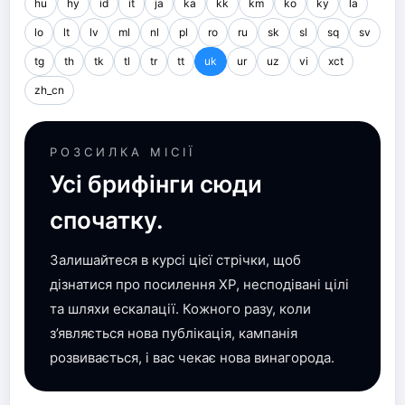
hu
hy
id
it
ja
ka
kk
km
ko
ky
la
lo
lt
lv
ml
nl
pl
ro
ru
sk
sl
sq
sv
tg
th
tk
tl
tr
tt
uk
ur
uz
vi
xct
zh_cn
РОЗСИЛКА МІСІЇ
Усі брифінги сюди
спочатку.
Залишайтеся в курсі цієї стрічки, щоб
дізнатися про посилення XP, несподівані цілі
та шляхи ескалації. Кожного разу, коли
з’являється нова публікація, кампанія
розвивається, і вас чекає нова винагорода.