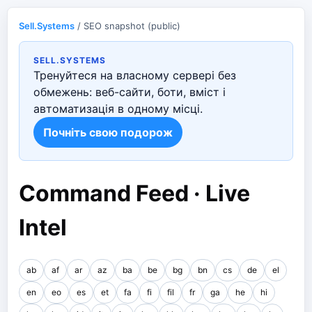
Sell.Systems
/ SEO snapshot (public)
SELL.SYSTEMS
Тренуйтеся на власному сервері без
обмежень: веб-сайти, боти, вміст і
автоматизація в одному місці.
Почніть свою подорож
Command Feed · Live
Intel
ab
af
ar
az
ba
be
bg
bn
cs
de
el
en
eo
es
et
fa
fi
fil
fr
ga
he
hi