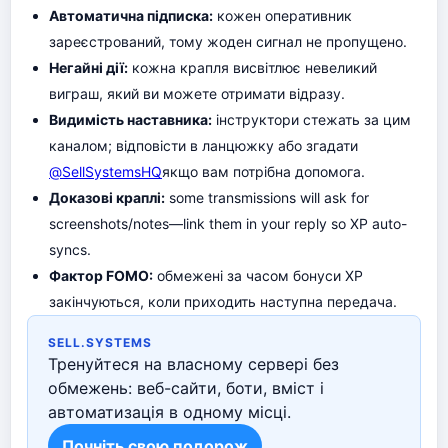
Автоматична підписка:
кожен оперативник
зареєстрований, тому жоден сигнал не пропущено.
Негайні дії:
кожна крапля висвітлює невеликий
виграш, який ви можете отримати відразу.
Видимість наставника:
інструктори стежать за цим
каналом; відповісти в ланцюжку або згадати
@SellSystemsHQ
якщо вам потрібна допомога.
Доказові краплі:
some transmissions will ask for
screenshots/notes—link them in your reply so XP auto-
syncs.
Фактор FOMO:
обмежені за часом бонуси XP
закінчуються, коли приходить наступна передача.
SELL.SYSTEMS
Тренуйтеся на власному сервері без
обмежень: веб-сайти, боти, вміст і
автоматизація в одному місці.
Почніть свою подорож