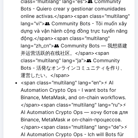
class="multilang" lang="es">👥 Community
Bots - Quiero crear y gestionar comunidades
online activas.</span><span class="multilang"
lang="vi">👥 Community Bots - Tôi muốn xây
dựng và vận hành cộng đồng trực tuyến năng
động.</span><span class="multilang"
lang="zh_cn">👥 Community Bots — 我想搭建
并运营活跃的在线社区。</span><span
class="multilang" lang="ja">👥 Community
Bots - 活発なオンラインコミュニティを作り、
運営したい。</span>
<span class="multilang" lang="en">⚡ AI
Automation Crypto Ops - I want bots for
Binance, MetaMask, and on-chain workflows.
</span><span class="multilang" lang="ru">⚡
AI Automation Crypto Ops — хочу ботов для
Binance, MetaMask и on-chain-процессов.
</span><span class="multilang" lang="de">⚡
AI Automation Crypto Ops - Ich will Bots für