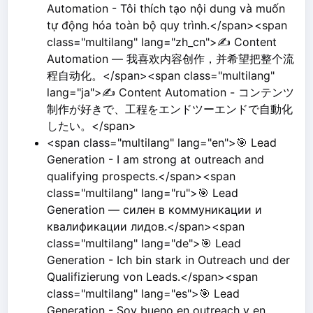
Automation - Tôi thích tạo nội dung và muốn
tự động hóa toàn bộ quy trình.</span><span
class="multilang" lang="zh_cn">✍️ Content
Automation — 我喜欢内容创作，并希望把整个流
程自动化。</span><span class="multilang"
lang="ja">✍️ Content Automation - コンテンツ
制作が好きで、工程をエンドツーエンドで自動化
したい。</span>
<span class="multilang" lang="en">🎯 Lead
Generation - I am strong at outreach and
qualifying prospects.</span><span
class="multilang" lang="ru">🎯 Lead
Generation — силен в коммуникации и
квалификации лидов.</span><span
class="multilang" lang="de">🎯 Lead
Generation - Ich bin stark in Outreach und der
Qualifizierung von Leads.</span><span
class="multilang" lang="es">🎯 Lead
Generation - Soy bueno en outreach y en