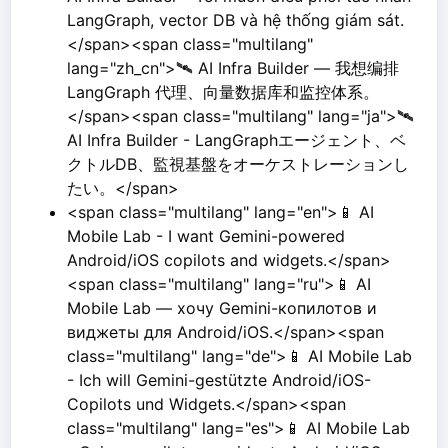
LangGraph, vector DB và hệ thống giám sát.
</span><span class="multilang"
lang="zh_cn">🛰️ AI Infra Builder — 我想编排
LangGraph 代理、向量数据库和监控体系。
</span><span class="multilang" lang="ja">🛰️
AI Infra Builder - LangGraphエージェント、ベ
クトルDB、監視基盤をオーケストレーションし
たい。</span>
<span class="multilang" lang="en">📱 AI
Mobile Lab - I want Gemini-powered
Android/iOS copilots and widgets.</span>
<span class="multilang" lang="ru">📱 AI
Mobile Lab — хочу Gemini-копилотов и
виджеты для Android/iOS.</span><span
class="multilang" lang="de">📱 AI Mobile Lab
- Ich will Gemini-gestützte Android/iOS-
Copilots und Widgets.</span><span
class="multilang" lang="es">📱 AI Mobile Lab