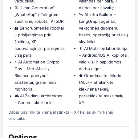
vaiduokliai.
valandas per parą, 7
🎯 „Lead Generation“ –
dienas per savaitę.
„WhatsApp“ / Telegram
🛰️ AI Infra Builder –
susitikimų robotai, AI SDR.
LangGraph agentai,
👥 Bendruomenės robotai
vektorinės duomenų
– prisijungimas prie
bazės, operacijų prietaisų
žaidimų, XP
skydeliai.
apdovanojimai, palaikymas
📱 AI Mobilioji laboratorija
visą parą.
– Android/iOS AI kopilotai,
⚡ AI Automation Crypto
valdikliai ir papildomos
Ops – MetaMask /
darbo eigos.
Binance prekybos
🧠 Grandmaster Mode
asistentai, grandininiai
(ALL) – atrakinkite
monitoriai.
kiekvieną takelį,
🎮 AI Žaidimų architektas
persekiokite maksimalų
– Codex sukurti mini
XP.
Dabar pasirinkite vieną instinktą – XP kelias akimirksniu
prisitaiko.
Options