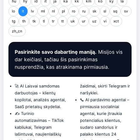
hu
hy
id
it
ja
ka
kk
km
ko
ky
la
lo
lt
lv
ml
nl
pl
ro
ru
sk
sl
sq
sv
tg
th
tk
tl
tr
tt
uk
ur
uz
vi
xct
zh_cn
Pasirinkite savo dabartinę maniją.
Misijos vis
dar keičiasi, tačiau šis pasirinkimas
nusprendžia, kas atrakinama pirmiausia.
🚀 AI Laisvai samdomas
žaidimai, skirti Telegram ir
darbuotojas – klientų
naršyklei.
kopilotai, analizės agentai,
📞 AI pardavimo agentai –
SaaS prietaisų skydeliai.
pirmiausia socialiniai
✍️ Turinio
agentai, kurie įtraukia
automatizavimas – TikTok
potencialius klientus,
kabliukai, Telegram
sudaro sandorius ir
lašintuvai, naujienlaiškių
palaiko klientus 24