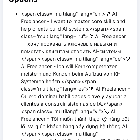
<span class="multilang" lang="en">🚀 AI
Freelancer - I want to master core skills and
help clients build AI systems.</span><span
class="multilang" lang="ru">🚀 AI Freelancer
— хочу прокачать ключевые навыки и
помогать клиентам строить AI-системы.
</span><span class="multilang" lang="de">🚀
AI Freelancer - Ich will Kernkompetenzen
meistern und Kunden beim Aufbau von KI-
Systemen helfen.</span><span
class="multilang" lang="es">🚀 AI Freelancer -
Quiero dominar habilidades clave y ayudar a
clientes a construir sistemas de IA.</span>
<span class="multilang" lang="vi">🚀 AI
Freelancer - Tôi muốn thành thạo kỹ năng cốt
lõi và giúp khách hàng xây dựng hệ thống AI.
</span><span class="multilang"