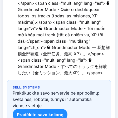
</span><span class="multilang" lang="es">🧠
Grandmaster Mode - Quiero desbloquear
todos los tracks (todas las misiones, XP
máxima).</span><span class="multilang"
lang="vi">🧠 Grandmaster Mode - Tôi muốn
mở khóa mọi track (tất cả nhiệm vụ, XP tối
đa).</span><span class="multilang"
lang="zh_cn">🧠 Grandmaster Mode — 我想解
锁全部赛道（全部任务、最高 XP）。</span>
<span class="multilang" lang="ja">🧠
Grandmaster Mode - すべてのトラックを解放
したい（全ミッション、最大XP）。</span>
SELL.SYSTEMS
Praktikuokite savo serveryje be apribojimų:
svetainės, robotai, turinys ir automatika
vienoje vietoje.
Pradėkite savo kelionę