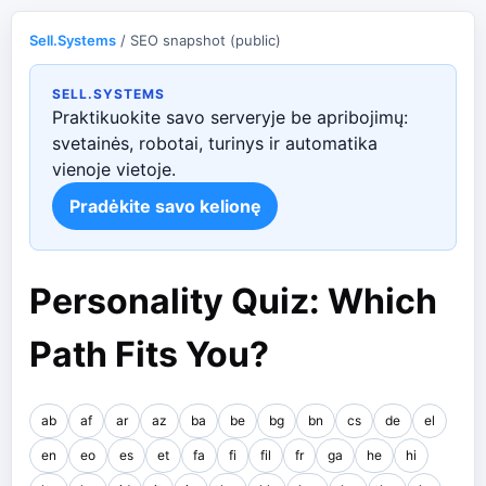
Sell.Systems
/ SEO snapshot (public)
SELL.SYSTEMS
Praktikuokite savo serveryje be apribojimų:
svetainės, robotai, turinys ir automatika
vienoje vietoje.
Pradėkite savo kelionę
Personality Quiz: Which
Path Fits You?
ab
af
ar
az
ba
be
bg
bn
cs
de
el
en
eo
es
et
fa
fi
fil
fr
ga
he
hi