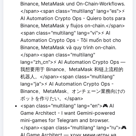
Binance, MetaMask und On-Chain-Workflows.
</span><span class="multilang" lang="es">⚡
AI Automation Crypto Ops - Quiero bots para
Binance, MetaMask y flujos on-chain.</span>
<span class="multilang" lang="vi">⚡ AI
Automation Crypto Ops - Tôi muốn bot cho
Binance, MetaMask và quy trình on-chain.
</span><span class="multilang"
lang="zh_cn">⚡ AI Automation Crypto Ops —
我想要用于 Binance、MetaMask 和链上流程的
机器人。</span><span class="multilang"
lang="ja">⚡ AI Automation Crypto Ops -
Binance、MetaMask、オンチェーン業務向けの
ボットを作りたい。</span>
<span class="multilang" lang="en">🎮 AI
Game Architect - I want Gemini-powered
mini-games for Telegram and browser.
</span><span class="multilang" lang="ru">🎮
AI Game Architect — хочу мини-игры на