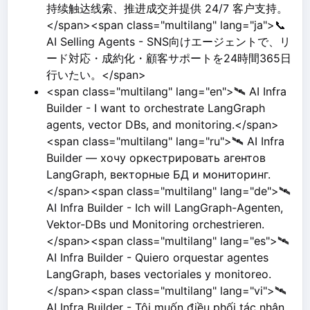
持续触达线索、推进成交并提供 24/7 客户支持。
</span><span class="multilang" lang="ja">📞
AI Selling Agents - SNS向けエージェントで、リ
ード対応・成約化・顧客サポートを24時間365日
行いたい。</span>
<span class="multilang" lang="en">🛰️ AI Infra
Builder - I want to orchestrate LangGraph
agents, vector DBs, and monitoring.</span>
<span class="multilang" lang="ru">🛰️ AI Infra
Builder — хочу оркестрировать агентов
LangGraph, векторные БД и мониторинг.
</span><span class="multilang" lang="de">🛰️
AI Infra Builder - Ich will LangGraph-Agenten,
Vektor-DBs und Monitoring orchestrieren.
</span><span class="multilang" lang="es">🛰️
AI Infra Builder - Quiero orquestar agentes
LangGraph, bases vectoriales y monitoreo.
</span><span class="multilang" lang="vi">🛰️
AI Infra Builder - Tôi muốn điều phối tác nhân