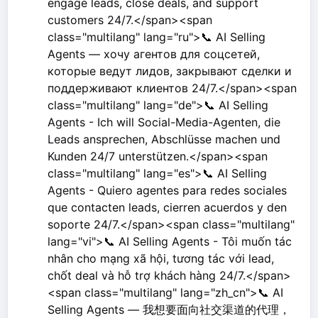
engage leads, close deals, and support
customers 24/7.</span><span
class="multilang" lang="ru">📞 AI Selling
Agents — хочу агентов для соцсетей,
которые ведут лидов, закрывают сделки и
поддерживают клиентов 24/7.</span><span
class="multilang" lang="de">📞 AI Selling
Agents - Ich will Social-Media-Agenten, die
Leads ansprechen, Abschlüsse machen und
Kunden 24/7 unterstützen.</span><span
class="multilang" lang="es">📞 AI Selling
Agents - Quiero agentes para redes sociales
que contacten leads, cierren acuerdos y den
soporte 24/7.</span><span class="multilang"
lang="vi">📞 AI Selling Agents - Tôi muốn tác
nhân cho mạng xã hội, tương tác với lead,
chốt deal và hỗ trợ khách hàng 24/7.</span>
<span class="multilang" lang="zh_cn">📞 AI
Selling Agents — 我想要面向社交渠道的代理，