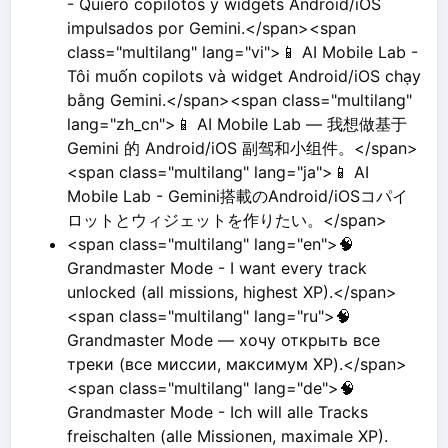
- Quiero copilotos y widgets Android/iOS
impulsados por Gemini.</span><span
class="multilang" lang="vi">📱 AI Mobile Lab -
Tôi muốn copilots và widget Android/iOS chạy
bằng Gemini.</span><span class="multilang"
lang="zh_cn">📱 AI Mobile Lab — 我想做基于
Gemini 的 Android/iOS 副驾和小组件。</span>
<span class="multilang" lang="ja">📱 AI
Mobile Lab - Gemini搭載のAndroid/iOSコパイ
ロットとウィジェットを作りたい。</span>
<span class="multilang" lang="en">🧠
Grandmaster Mode - I want every track
unlocked (all missions, highest XP).</span>
<span class="multilang" lang="ru">🧠
Grandmaster Mode — хочу открыть все
треки (все миссии, максимум XP).</span>
<span class="multilang" lang="de">🧠
Grandmaster Mode - Ich will alle Tracks
freischalten (alle Missionen, maximale XP).