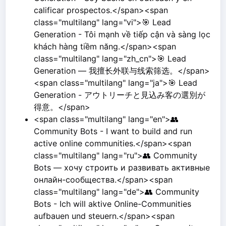
calificar prospectos.</span><span
class="multilang" lang="vi">🎯 Lead
Generation - Tôi mạnh về tiếp cận và sàng lọc
khách hàng tiềm năng.</span><span
class="multilang" lang="zh_cn">🎯 Lead
Generation — 我擅长外联与线索筛选。</span>
<span class="multilang" lang="ja">🎯 Lead
Generation - アウトリーチと見込み客の選別が
得意。</span>
<span class="multilang" lang="en">👥
Community Bots - I want to build and run
active online communities.</span><span
class="multilang" lang="ru">👥 Community
Bots — хочу строить и развивать активные
онлайн-сообщества.</span><span
class="multilang" lang="de">👥 Community
Bots - Ich will aktive Online-Communities
aufbauen und steuern.</span><span