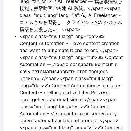
lang="zh_cn">🚀 AI Freelancer — 我想掌握核心
技能，并帮助客户构建 AI 系统。</span><span
class="multilang" lang="ja">🚀 AI Freelancer -
コアスキルを習得し、クライアントのAIシステム
構築を支援したい。</span>
<span class="multilang" lang="en">✍️
Content Automation - I love content creation
and want to automate it end to end.</span>
<span class="multilang" lang="ru">✍️ Content
Automation — люблю создавать контент и
хочу автоматизировать этот процесс
целиком.</span><span class="multilang"
lang="de">✍️ Content Automation - Ich liebe
Content-Erstellung und will den Prozess
durchgehend automatisieren.</span><span
class="multilang" lang="es">✍️ Content
Automation - Me encanta crear contenido y
quiero automatizar todo el proceso.</span>
<span class="multilang" lang="vi">✍️ Content