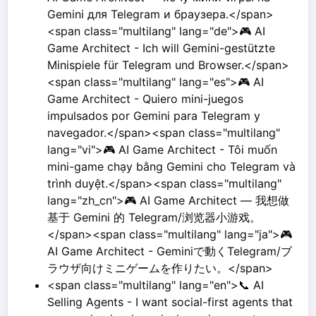
Gemini для Telegram и браузера.</span>
<span class="multilang" lang="de">🎮 AI
Game Architect - Ich will Gemini-gestützte
Minispiele für Telegram und Browser.</span>
<span class="multilang" lang="es">🎮 AI
Game Architect - Quiero mini-juegos
impulsados por Gemini para Telegram y
navegador.</span><span class="multilang"
lang="vi">🎮 AI Game Architect - Tôi muốn
mini-game chạy bằng Gemini cho Telegram và
trình duyệt.</span><span class="multilang"
lang="zh_cn">🎮 AI Game Architect — 我想做
基于 Gemini 的 Telegram/浏览器小游戏。
</span><span class="multilang" lang="ja">🎮
AI Game Architect - Geminiで動くTelegram/ブ
ラウザ向けミニゲームを作りたい。</span>
<span class="multilang" lang="en">📞 AI
Selling Agents - I want social-first agents that