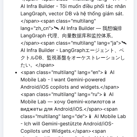
AI Infra Builder - Tôi muốn điều phối tác nhân
LangGraph, vector DB và hệ thống giám sát.
</span><span class="multilang"
lang="zh_cn">🛰️ AI Infra Builder — 我想编排
LangGraph 代理、向量数据库和监控体系。
</span><span class="multilang" lang="ja">🛰️
AI Infra Builder - LangGraphエージェント、ベ
クトルDB、監視基盤をオーケストレーションし
たい。</span>
<span class="multilang" lang="en">📱 AI
Mobile Lab - I want Gemini-powered
Android/iOS copilots and widgets.</span>
<span class="multilang" lang="ru">📱 AI
Mobile Lab — хочу Gemini-копилотов и
виджеты для Android/iOS.</span><span
class="multilang" lang="de">📱 AI Mobile Lab
- Ich will Gemini-gestützte Android/iOS-
Copilots und Widgets.</span><span