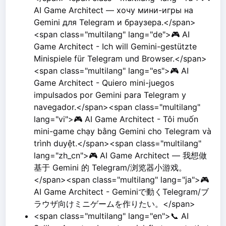
AI Game Architect — хочу мини-игры на
Gemini для Telegram и браузера.</span>
<span class="multilang" lang="de">🎮 AI
Game Architect - Ich will Gemini-gestützte
Minispiele für Telegram und Browser.</span>
<span class="multilang" lang="es">🎮 AI
Game Architect - Quiero mini-juegos
impulsados por Gemini para Telegram y
navegador.</span><span class="multilang"
lang="vi">🎮 AI Game Architect - Tôi muốn
mini-game chạy bằng Gemini cho Telegram và
trình duyệt.</span><span class="multilang"
lang="zh_cn">🎮 AI Game Architect — 我想做
基于 Gemini 的 Telegram/浏览器小游戏。
</span><span class="multilang" lang="ja">🎮
AI Game Architect - Geminiで動くTelegram/ブ
ラウザ向けミニゲームを作りたい。</span>
<span class="multilang" lang="en">📞 AI