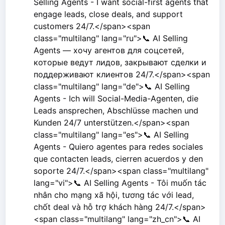
Selling Agents - I want social-first agents that
engage leads, close deals, and support
customers 24/7.</span><span
class="multilang" lang="ru">📞 AI Selling
Agents — хочу агентов для соцсетей,
которые ведут лидов, закрывают сделки и
поддерживают клиентов 24/7.</span><span
class="multilang" lang="de">📞 AI Selling
Agents - Ich will Social-Media-Agenten, die
Leads ansprechen, Abschlüsse machen und
Kunden 24/7 unterstützen.</span><span
class="multilang" lang="es">📞 AI Selling
Agents - Quiero agentes para redes sociales
que contacten leads, cierren acuerdos y den
soporte 24/7.</span><span class="multilang"
lang="vi">📞 AI Selling Agents - Tôi muốn tác
nhân cho mạng xã hội, tương tác với lead,
chốt deal và hỗ trợ khách hàng 24/7.</span>
<span class="multilang" lang="zh_cn">📞 AI