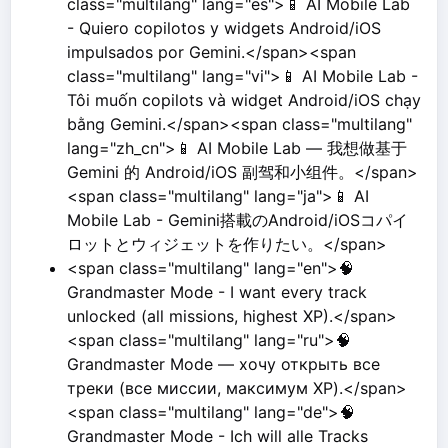
class="multilang" lang="es">📱 AI Mobile Lab
- Quiero copilotos y widgets Android/iOS
impulsados por Gemini.</span><span
class="multilang" lang="vi">📱 AI Mobile Lab -
Tôi muốn copilots và widget Android/iOS chạy
bằng Gemini.</span><span class="multilang"
lang="zh_cn">📱 AI Mobile Lab — 我想做基于
Gemini 的 Android/iOS 副驾和小组件。</span>
<span class="multilang" lang="ja">📱 AI
Mobile Lab - Gemini搭載のAndroid/iOSコパイ
ロットとウィジェットを作りたい。</span>
<span class="multilang" lang="en">🧠
Grandmaster Mode - I want every track
unlocked (all missions, highest XP).</span>
<span class="multilang" lang="ru">🧠
Grandmaster Mode — хочу открыть все
треки (все миссии, максимум XP).</span>
<span class="multilang" lang="de">🧠
Grandmaster Mode - Ich will alle Tracks