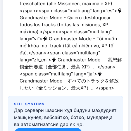
freischalten (alle Missionen, maximale XP).
</span><span class="multilang" lang="es">🧠
Grandmaster Mode - Quiero desbloquear
todos los tracks (todas las misiones, XP
máxima).</span><span class="multilang"
lang="vi">🧠 Grandmaster Mode - Tôi muốn
mở khóa mọi track (tất cả nhiệm vụ, XP tối
đa).</span><span class="multilang"
lang="zh_cn">🧠 Grandmaster Mode — 我想解
锁全部赛道（全部任务、最高 XP）。</span>
<span class="multilang" lang="ja">🧠
Grandmaster Mode - すべてのトラックを解放
したい（全ミッション、最大XP）。</span>
SELL.SYSTEMS
Дар сервери шахсии худ бидуни маҳдудият
машқ кунед: вебсайтҳо, ботҳо, мундариҷа
ва автоматизатсия дар як ҷо.