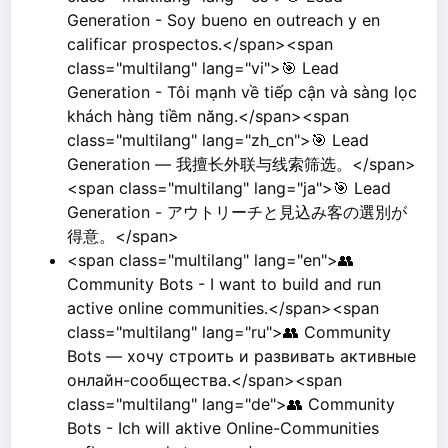
Generation - Soy bueno en outreach y en
calificar prospectos.</span><span
class="multilang" lang="vi">🎯 Lead
Generation - Tôi mạnh về tiếp cận và sàng lọc
khách hàng tiềm năng.</span><span
class="multilang" lang="zh_cn">🎯 Lead
Generation — 我擅长外联与线索筛选。</span>
<span class="multilang" lang="ja">🎯 Lead
Generation - アウトリーチと見込み客の選別が
得意。</span>
<span class="multilang" lang="en">👥
Community Bots - I want to build and run
active online communities.</span><span
class="multilang" lang="ru">👥 Community
Bots — хочу строить и развивать активные
онлайн-сообщества.</span><span
class="multilang" lang="de">👥 Community
Bots - Ich will aktive Online-Communities