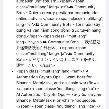
aufbauen und steuern.</span><span
class="multilang" lang="es">👥 Community
Bots - Quiero crear y gestionar comunidades
online activas.</span><span class="multilang"
lang="vi">👥 Community Bots - Tôi muốn xây
dựng và vận hành cộng đồng trực tuyến năng
động.</span><span class="multilang"
lang="zh_cn">👥 Community Bots — 我想搭建
并运营活跃的在线社区。</span><span
class="multilang" lang="ja">👥 Community
Bots - 活発なオンラインコミュニティを作り、
運営したい。</span>
<span class="multilang" lang="en">⚡ AI
Automation Crypto Ops - I want bots for
Binance, MetaMask, and on-chain workflows.
</span><span class="multilang" lang="ru">⚡
AI Automation Crypto Ops — хочу ботов для
Binance, MetaMask и on-chain-процессов.
</span><span class="multilang" lang="de">⚡