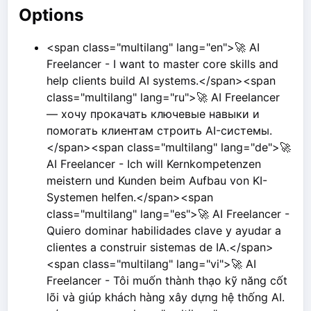
Options
<span class="multilang" lang="en">🚀 AI
Freelancer - I want to master core skills and
help clients build AI systems.</span><span
class="multilang" lang="ru">🚀 AI Freelancer
— хочу прокачать ключевые навыки и
помогать клиентам строить AI-системы.
</span><span class="multilang" lang="de">🚀
AI Freelancer - Ich will Kernkompetenzen
meistern und Kunden beim Aufbau von KI-
Systemen helfen.</span><span
class="multilang" lang="es">🚀 AI Freelancer -
Quiero dominar habilidades clave y ayudar a
clientes a construir sistemas de IA.</span>
<span class="multilang" lang="vi">🚀 AI
Freelancer - Tôi muốn thành thạo kỹ năng cốt
lõi và giúp khách hàng xây dựng hệ thống AI.