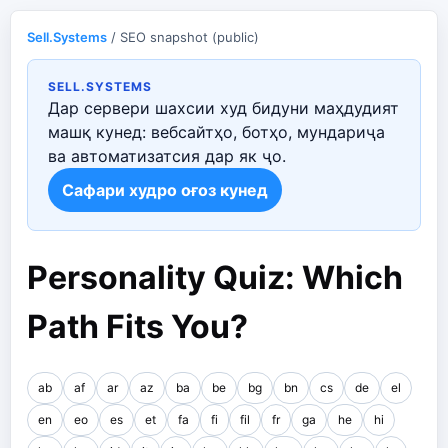
Sell.Systems
/ SEO snapshot (public)
SELL.SYSTEMS
Дар сервери шахсии худ бидуни маҳдудият
машқ кунед: вебсайтҳо, ботҳо, мундариҷа
ва автоматизатсия дар як ҷо.
Сафари худро оғоз кунед
Personality Quiz: Which
Path Fits You?
ab
af
ar
az
ba
be
bg
bn
cs
de
el
en
eo
es
et
fa
fi
fil
fr
ga
he
hi