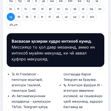
hu
hy
id
it
ja
ka
kk
km
ko
ky
la
lo
lt
lv
ml
nl
pl
ro
ru
sk
sl
sq
sv
tg
th
tk
tl
tr
tt
uk
ur
uz
vi
xct
zh_cn
Васвасаи ҳозираи худро интихоб кунед.
Миссияҳо то ҳол давр мезананд, аммо ин
интихоб муайян мекунад, ки чӣ аввал
қуфлро мекушояд.
🚀 AI Freelancer -
сохташуда барои
пилотҳои муштарӣ,
Telegram ва браузер.
агентҳои таҳлилӣ,
📞 Агентҳои фурӯши AI -
панелҳои SaaS.
агентҳои аввалини
✍️ Автоматикунонии
иҷтимоӣ, ки пешвоёнро
мундариҷа - қалмоқҳои
ҷалб мекунанд, аҳдҳоро
TikTok, Telegram қатра,
бастаанд ва