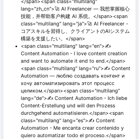
</span><span class="multilang"
lang="zh_cn">🚀 AI Freelancer — 我想掌握核心
技能，并帮助客户构建 AI 系统。</span><span
class="multilang" lang="ja">🚀 AI Freelancer -
コアスキルを習得し、クライアントのAIシステム
構築を支援したい。</span>
<span class="multilang" lang="en">✍️
Content Automation - I love content creation
and want to automate it end to end.</span>
<span class="multilang" lang="ru">✍️ Content
Automation — люблю создавать контент и
хочу автоматизировать этот процесс
целиком.</span><span class="multilang"
lang="de">✍️ Content Automation - Ich liebe
Content-Erstellung und will den Prozess
durchgehend automatisieren.</span><span
class="multilang" lang="es">✍️ Content
Automation - Me encanta crear contenido y
quiero automatizar todo el proceso.</span>