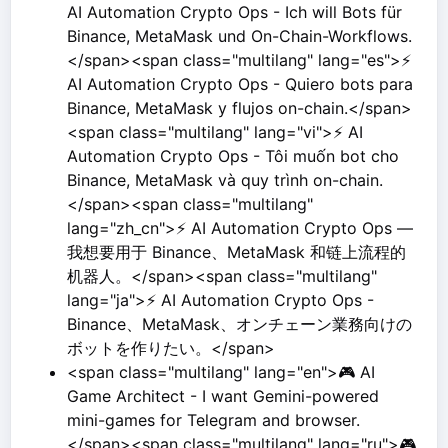
AI Automation Crypto Ops - Ich will Bots für
Binance, MetaMask und On-Chain-Workflows.
</span><span class="multilang" lang="es">⚡
AI Automation Crypto Ops - Quiero bots para
Binance, MetaMask y flujos on-chain.</span>
<span class="multilang" lang="vi">⚡ AI
Automation Crypto Ops - Tôi muốn bot cho
Binance, MetaMask và quy trình on-chain.
</span><span class="multilang"
lang="zh_cn">⚡ AI Automation Crypto Ops —
我想要用于 Binance、MetaMask 和链上流程的
机器人。</span><span class="multilang"
lang="ja">⚡ AI Automation Crypto Ops -
Binance、MetaMask、オンチェーン業務向けの
ボットを作りたい。</span>
<span class="multilang" lang="en">🎮 AI
Game Architect - I want Gemini-powered
mini-games for Telegram and browser.
</span><span class="multilang" lang="ru">🎮