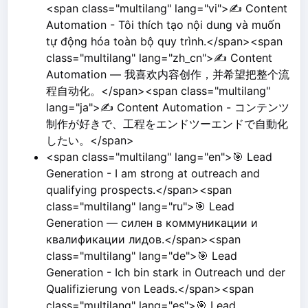
<span class="multilang" lang="vi">✍️ Content
Automation - Tôi thích tạo nội dung và muốn
tự động hóa toàn bộ quy trình.</span><span
class="multilang" lang="zh_cn">✍️ Content
Automation — 我喜欢内容创作，并希望把整个流
程自动化。</span><span class="multilang"
lang="ja">✍️ Content Automation - コンテンツ
制作が好きで、工程をエンドツーエンドで自動化
したい。</span>
<span class="multilang" lang="en">🎯 Lead
Generation - I am strong at outreach and
qualifying prospects.</span><span
class="multilang" lang="ru">🎯 Lead
Generation — силен в коммуникации и
квалификации лидов.</span><span
class="multilang" lang="de">🎯 Lead
Generation - Ich bin stark in Outreach und der
Qualifizierung von Leads.</span><span
class="multilang" lang="es">🎯 Lead