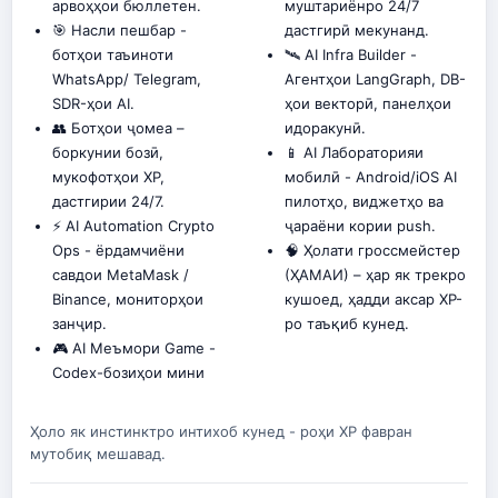
арвоҳҳои бюллетен.
муштариёнро 24/7
🎯 Насли пешбар -
дастгирӣ мекунанд.
ботҳои таъиноти
🛰️ AI Infra Builder -
WhatsApp/ Telegram,
Агентҳои LangGraph, DB-
SDR-ҳои AI.
ҳои векторӣ, панелҳои
👥 Ботҳои ҷомеа –
идоракунӣ.
боркунии бозӣ,
📱 AI Лабораторияи
мукофотҳои XP,
мобилӣ - Android/iOS AI
дастгирии 24/7.
пилотҳо, виджетҳо ва
⚡ AI Automation Crypto
ҷараёни кории push.
Ops - ёрдамчиёни
🧠 Ҳолати гроссмейстер
савдои MetaMask /
(ҲАМАИ) – ҳар як трекро
Binance, мониторҳои
кушоед, ҳадди аксар XP-
занҷир.
ро таъқиб кунед.
🎮 AI Меъмори Game -
Codex-бозиҳои мини
Ҳоло як инстинктро интихоб кунед - роҳи XP фавран
мутобиқ мешавад.