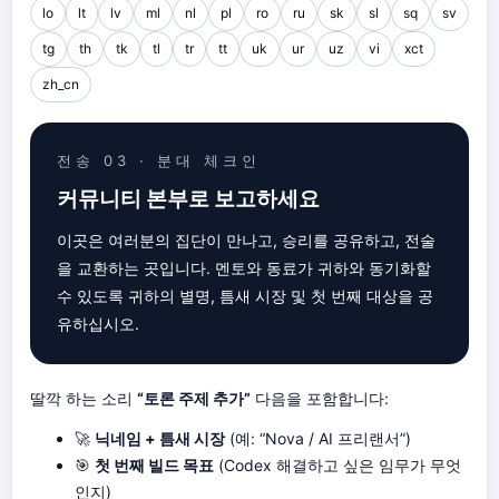
lo
lt
lv
ml
nl
pl
ro
ru
sk
sl
sq
sv
tg
th
tk
tl
tr
tt
uk
ur
uz
vi
xct
zh_cn
전송 03 · 분대 체크인
커뮤니티 본부로 보고하세요
이곳은 여러분의 집단이 만나고, 승리를 공유하고, 전술
을 교환하는 곳입니다. 멘토와 동료가 귀하와 동기화할
수 있도록 귀하의 별명, 틈새 시장 및 첫 번째 대상을 공
유하십시오.
딸깍 하는 소리
“토론 주제 추가”
다음을 포함합니다:
🚀
닉네임 + 틈새 시장
(예: “Nova / AI 프리랜서”)
🎯
첫 번째 빌드 목표
(Codex 해결하고 싶은 임무가 무엇
인지)