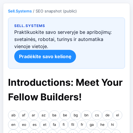
Sell.Systems
/ SEO snapshot (public)
SELL.SYSTEMS
Praktikuokite savo serveryje be apribojimų:
svetainės, robotai, turinys ir automatika
vienoje vietoje.
Pradėkite savo kelionę
Introductions: Meet Your
Fellow Builders!
ab
af
ar
az
ba
be
bg
bn
cs
de
el
en
eo
es
et
fa
fi
fil
fr
ga
he
hi