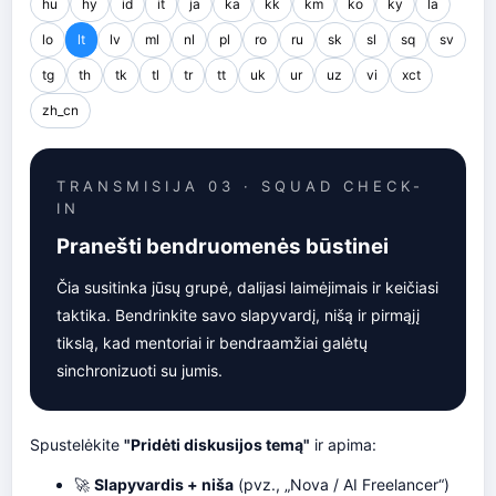
hu
hy
id
it
ja
ka
kk
km
ko
ky
la
lo
lt
lv
ml
nl
pl
ro
ru
sk
sl
sq
sv
tg
th
tk
tl
tr
tt
uk
ur
uz
vi
xct
zh_cn
TRANSMISIJA 03 · SQUAD CHECK-
IN
Pranešti bendruomenės būstinei
Čia susitinka jūsų grupė, dalijasi laimėjimais ir keičiasi
taktika. Bendrinkite savo slapyvardį, nišą ir pirmąjį
tikslą, kad mentoriai ir bendraamžiai galėtų
sinchronizuoti su jumis.
Spustelėkite
"Pridėti diskusijos temą"
ir apima:
🚀
Slapyvardis + niša
(pvz., „Nova / AI Freelancer“)