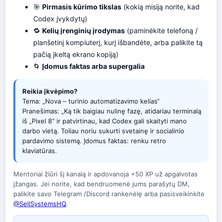
🎯
Pirmasis kūrimo tikslas
(kokią misiją norite, kad
Codex įvykdytų)
🔁
Kelių įrenginių įrodymas
(paminėkite telefoną /
planšetinį kompiuterį, kurį išbandėte, arba palikite tą
pačią įkeltą ekrano kopiją)
🌀
Įdomus faktas arba supergalia
Reikia įkvėpimo?
Tema: „Nova – turinio automatizavimo kelias“
Pranešimas: „Ką tik baigiau nulinę fazę, atidariau terminalą
iš „Pixel 8“ ir patvirtinau, kad Codex gali skaityti mano
darbo vietą. Toliau noriu sukurti svetainę ir socialinio
pardavimo sistemą. Įdomus faktas: renku retro
klaviatūras.
Mentoriai žiūri šį kanalą ir apdovanoja +50 XP už apgalvotas
įžangas. Jei norite, kad bendruomenė jums parašytų DM,
palikite savo Telegram /Discord rankenėlę arba pasisveikinkite
@SellSystemsHQ
.