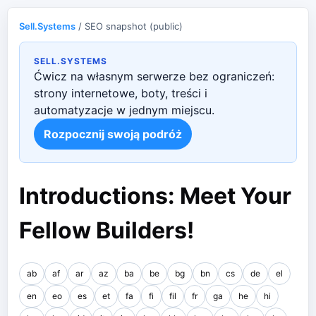
Sell.Systems
/ SEO snapshot (public)
SELL.SYSTEMS
Ćwicz na własnym serwerze bez ograniczeń:
strony internetowe, boty, treści i
automatyzacje w jednym miejscu.
Rozpocznij swoją podróż
Introductions: Meet Your
Fellow Builders!
ab
af
ar
az
ba
be
bg
bn
cs
de
el
en
eo
es
et
fa
fi
fil
fr
ga
he
hi