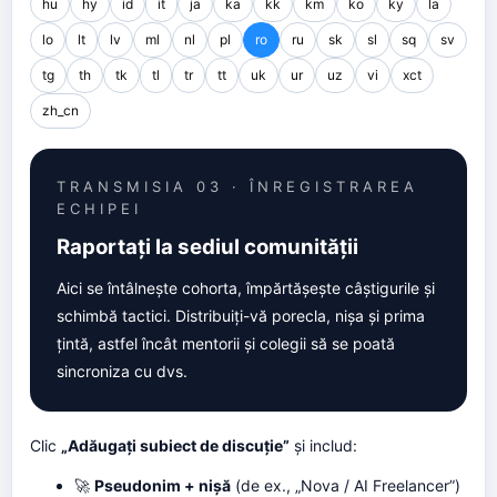
hu
hy
id
it
ja
ka
kk
km
ko
ky
la
lo
lt
lv
ml
nl
pl
ro
ru
sk
sl
sq
sv
tg
th
tk
tl
tr
tt
uk
ur
uz
vi
xct
zh_cn
TRANSMISIA 03 · ÎNREGISTRAREA
ECHIPEI
Raportați la sediul comunității
Aici se întâlnește cohorta, împărtășește câștigurile și
schimbă tactici. Distribuiți-vă porecla, nișa și prima
țintă, astfel încât mentorii și colegii să se poată
sincroniza cu dvs.
Clic
„Adăugați subiect de discuție”
și includ:
🚀
Pseudonim + nișă
(de ex., „Nova / AI Freelancer”)