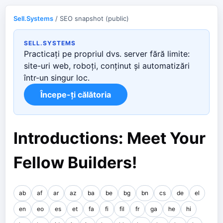
Sell.Systems
/ SEO snapshot (public)
SELL.SYSTEMS
Practicați pe propriul dvs. server fără limite:
site-uri web, roboți, conținut și automatizări
într-un singur loc.
Începe-ți călătoria
Introductions: Meet Your
Fellow Builders!
ab
af
ar
az
ba
be
bg
bn
cs
de
el
en
eo
es
et
fa
fi
fil
fr
ga
he
hi