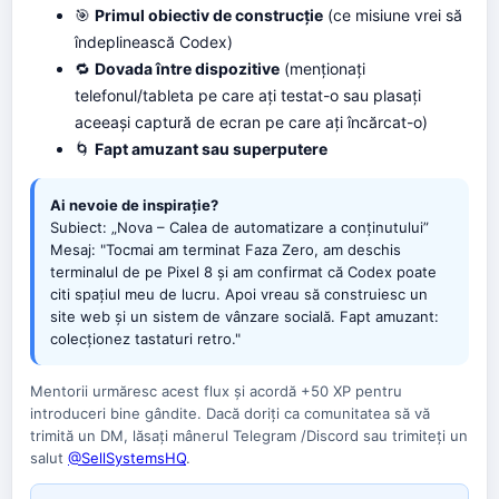
🎯
Primul obiectiv de construcție
(ce misiune vrei să
îndeplinească Codex)
🔁
Dovada între dispozitive
(menționați
telefonul/tableta pe care ați testat-o ​​sau plasați
aceeași captură de ecran pe care ați încărcat-o)
🌀
Fapt amuzant sau superputere
Ai nevoie de inspirație?
Subiect: „Nova – Calea de automatizare a conținutului”
Mesaj: "Tocmai am terminat Faza Zero, am deschis
terminalul de pe Pixel 8 și am confirmat că Codex poate
citi spațiul meu de lucru. Apoi vreau să construiesc un
site web și un sistem de vânzare socială. Fapt amuzant:
colecționez tastaturi retro."
Mentorii urmăresc acest flux și acordă +50 XP pentru
introduceri bine gândite. Dacă doriți ca comunitatea să vă
trimită un DM, lăsați mânerul Telegram /Discord sau trimiteți un
salut
@SellSystemsHQ
.