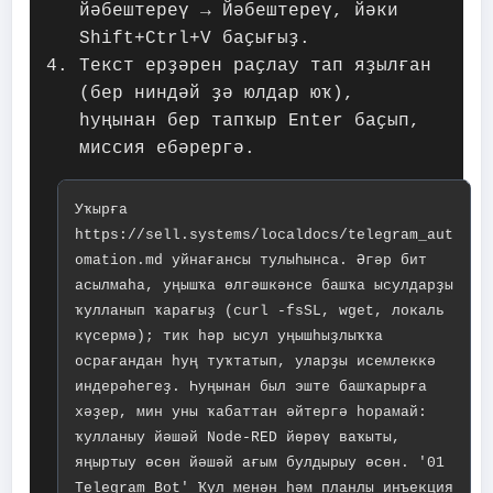
йәбештереү → Йәбештереү, йәки
Shift+Ctrl+V баҫығыҙ.
Текст ерҙәрен раҫлау тап яҙылған
(бер ниндәй ҙә юлдар юҡ),
һуңынан бер тапҡыр Enter баҫып,
миссия ебәрергә.