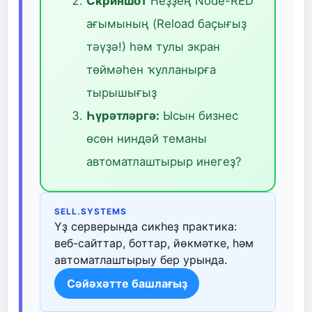
Скриншот
Һеҙҙең Node-RED
ағымының (Reload баҫығыҙ
тәүҙә!) һәм тулы экран
төймәһен ҡулланырға
тырышығыҙ
Һүрәтләргә:
Ысын бизнес
өсөн ниндәй теманы
автоматлаштырыр инегеҙ?
SELL.SYSTEMS
Үҙ серверында сикһеҙ практика:
веб-сайттар, боттар, йөкмәтке, һәм
автоматлаштырыу бер урында.
Сәйәхәтте башлағыҙ