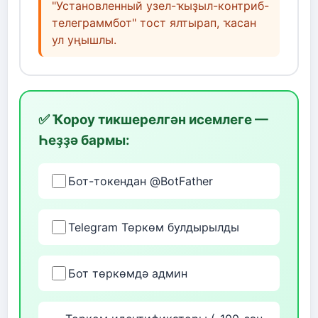
"Установленный узел-ҡыҙыл-контриб-
телеграммбот" тост ялтырап, ҡасан
ул уңышлы.
✅ Ҡороу тикшерелгән исемлеге —
Һеҙҙә бармы:
Бот-токендан @BotFather
Telegram Төркөм булдырылды
Бот төркөмдә админ