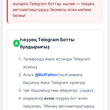
аңларға Telegram боттар эшләй — һеҙҙең
автоматлаштырыу бизнесы өсөн мөһим
белем!
Һеҙҙең Telegram Ботты
А
булдырығыҙ
Телефонда йәки өҫтәлдә Telegram
асығыҙ
Асыҡ
@BotFather
(һылтанмаға
баҫығыҙ йәки Telegram эҙләгеҙ)
Чат башлағыҙ һәм ебәрегеҙ:
/newbot
индерегеҙ
исем
Һеҙҙең бот өсөн
(мәҫәлән, "Минең автоматлаштырыу