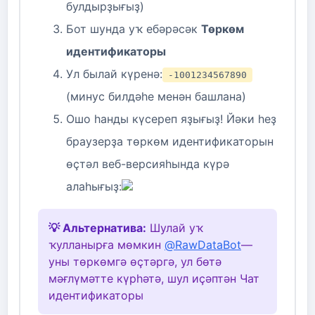
булдырҙығыҙ)
Бот шунда уҡ ебәрәсәк
Төркөм
идентификаторы
Ул былай күренә:
-1001234567890
(минус билдәһе менән башлана)
Ошо һанды күсереп яҙығыҙ! Йәки һеҙ
браузерҙа төркөм идентификаторын
өҫтәл веб-версияһында күрә
алаһығыҙ:
💡 Альтернатива:
Шулай уҡ
ҡулланырға мөмкин
@RawDataBot
—
уны төркөмгә өҫтәргә, ул бөтә
мәғлүмәтте күрһәтә, шул иҫәптән Чат
идентификаторы