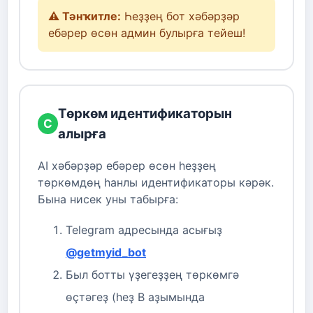
⚠️ Тәнҡитле:
Һеҙҙең бот хәбәрҙәр
ебәрер өсөн админ булырға тейеш!
Төркөм идентификаторын
С
алырға
AI хәбәрҙәр ебәрер өсөн һеҙҙең
төркөмдөң һанлы идентификаторы кәрәк.
Бына нисек уны табырға:
Telegram адресында асығыҙ
@getmyid_bot
Был ботты үҙегеҙҙең төркөмгә
өҫтәгеҙ (һеҙ В аҙымында