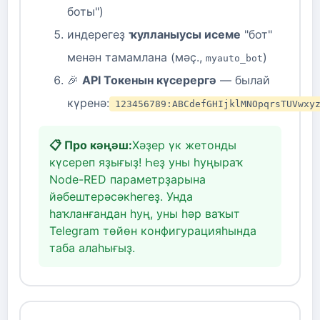
боты")
индерегеҙ
ҡулланыусы исеме
"бот"
менән тамамлана (мәҫ.,
)
myauto_bot
🎉
API Токенын күсерергә
— былай
күренә:
123456789:ABCdefGHIjklMNOpqrsTUVwxy
📋 Про кәңәш:
Хәҙер үк жетонды
күсереп яҙығыҙ! Һеҙ уны һуңыраҡ
Node-RED параметрҙарына
йәбештерәсәкһегеҙ. Унда
һаҡланғандан һуң, уны һәр ваҡыт
Telegram төйөн конфигурацияһында
таба алаһығыҙ.