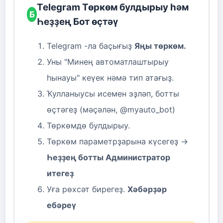
Telegram Төркөм булдырыу һәм
Б
Һеҙҙең Бот өҫтәү
Telegram -ла баҫығыҙ
Яңы төркөм.
Уны "Минең автоматлаштырыу
һынауы" кеүек нәмә тип атағыҙ.
Ҡулланыусы исемен эҙләп, ботты
өҫтәгеҙ (мәҫәлән, @myauto_bot)
Төркөмдө булдырыу.
Төркөм параметрҙарына күсегеҙ →
Һеҙҙең ботты Администратор
итегеҙ
Уға рөхсәт бирегеҙ.
Хәбәрҙәр
ебәреү