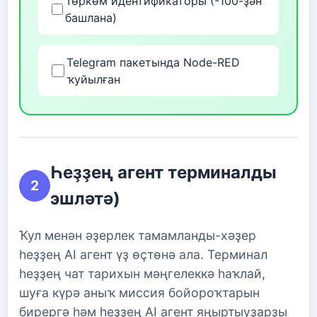
Төркөм идентификаторы (-100-ҙән
башлана)
Telegram пакетында Node-RED
ҡуйылған
Һеҙҙең агент терминалды
2
эшләтә)
Ҡул менән әҙерлек тамамланды-хәҙер
һеҙҙең AI агент үҙ өҫтөнә ала. Терминал
һеҙҙең чат тарихын мәңгелеккә һаҡлай,
шуға күрә аныҡ миссия бойороҡтарын
бирергә һәм һеҙҙең AI агент яңыртыуҙарҙы