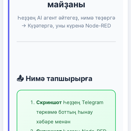
майҙаны
Һеҙҙең AI агент әйтегеҙ, нимә төҙөргә
→ Күҙәтергә, уны күренә Node-RED
📤 Нимә тапшырырға
Скриншот
Һеҙҙең Telegram
төркөмө боттың һынау
хәбәре менән