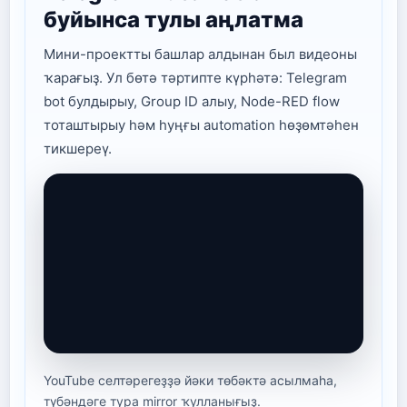
буйынса тулы аңлатма
Мини-проектты башлар алдынан был видеоны
ҡарағыҙ. Ул бөтә тәртипте күрһәтә: Telegram
bot булдырыу, Group ID алыу, Node-RED flow
тоташтырыу һәм һуңғы automation һөҙөмтәһен
тикшереү.
YouTube селтәрегеҙҙә йәки төбәктә асылмаһа,
түбәндәге тура mirror ҡулланығыҙ.