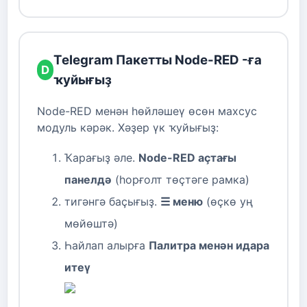
Telegram Пакетты Node-RED -ға
D
ҡуйығыҙ
Node-RED менән һөйләшеү өсөн махсус
модуль кәрәк. Хәҙер үк ҡуйығыҙ:
Ҡарағыҙ әле.
Node-RED аҫтағы
панелдә
(һорғолт төҫтәге рамка)
тигәнгә баҫығыҙ.
☰ меню
(өҫкө уң
мөйөштә)
Һайлап алырға
Палитра менән идара
итеү