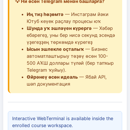
💡 Ни өсөн Telegram менән башларға?
Иң тиҙ һөҙөмтә
— Инстаграм йәки
Ютуб кеүек раҫлау процесы юҡ
Шунда уҡ эшләүен күрергә
— Хәбәр
ебәрегеҙ, уны бер нисә секунд эсендә
үҙегеҙҙең төркөмдә күрегеҙ
Ысын эшлекле оҫталыҡ
— Бизнес
автоматлаштырыу төҙөү өсөн 100-
500 АҠШ доллары түләй (бер тапҡыр
Telegram ҡуйыу).
Өйрәнеү өсөн идеаль
— Ябай API,
шәп документация
Interactive WebTerminal is available inside the
enrolled course workspace.