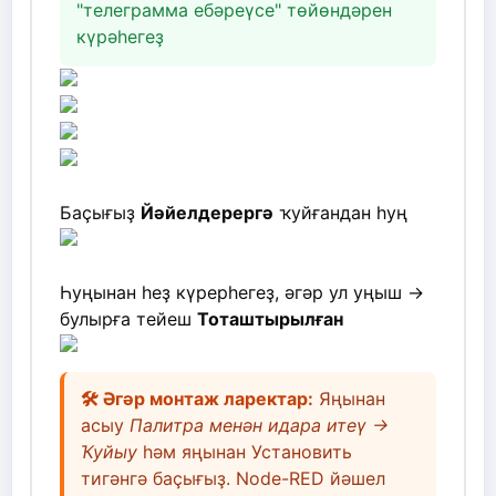
"телеграмма ебәреүсе" төйөндәрен
күрәһегеҙ
Баҫығыҙ
Йәйелдерергә
ҡуйғандан һуң
Һуңынан һеҙ күрерһегеҙ, әгәр ул уңыш ->
булырға тейеш
Тоташтырылған
🛠️ Әгәр монтаж ларектар:
Яңынан
асыу
Палитра менән идара итеү →
Ҡуйыу
һәм яңынан Установить
тигәнгә баҫығыҙ. Node-RED йәшел