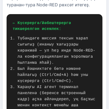
туранан-тура Node-RED рөхсәт итегеҙ.
✏️ Күсерергә/йәбештерергә
тикшерелгән исемлек:
Түбәндәге миссия тексын ҡарап
сығығыҙ (инаныу ҡағыҙҙары
кәрәкмәй — ул һеҙ инде Node-RED-
ла конфигурацияланған ҡоролмаға
һылтанма яһай).
Был йәшниктәге бөтә нәмәне
һайлағыҙ (Ctrl/Cmd+A) һәм уны
күсерергә (Ctrl/Cmd+C).
Ҡараңғы AI агент терминал
панеленә (беренсе встроенный
кадр) аҫҡа әйләндереп, уң баҫҡыс
менән контекст менюһы аша