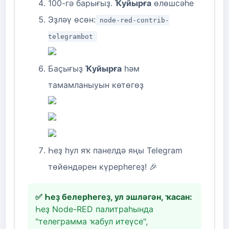
100-гә барығыҙ.
Ҡуйырға
өлөшсәһе
Эҙләү өсөн:
node-red-contrib-
telegrambot
Баҫығыҙ
Ҡуйырға
һәм
тамамланыуын көтөгөҙ
Һеҙ һул яҡ панелдә яңы Telegram
төйөндәрен күрерһегеҙ! 🎉
✅ Һеҙ белерһегеҙ, ул эшләгән, ҡасан:
Һеҙ Node-RED палитраһында
"телеграмма ҡабул итеүсе",