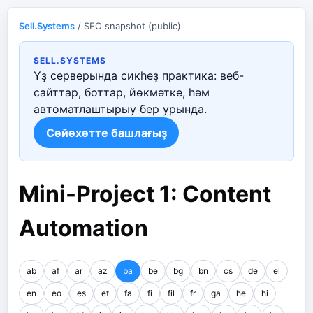
Sell.Systems
/ SEO snapshot (public)
SELL.SYSTEMS
Үҙ серверында сикһеҙ практика: веб-
сайттар, боттар, йөкмәтке, һәм
автоматлаштырыу бер урында.
Сәйәхәтте башлағыҙ
Mini-Project 1: Content
Automation
ab
af
ar
az
ba
be
bg
bn
cs
de
el
en
eo
es
et
fa
fi
fil
fr
ga
he
hi