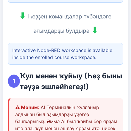
⬇️
Һеҙҙең командалар түбәндәге
⬇️
ағымдарҙы булдыра
Interactive Node-RED workspace is available
inside the enrolled course workspace.
Ҡул менән ҡуйыу (Һеҙ быны
1
тәүҙә эшләйһегеҙ!)
⚠️ Мөһим:
AI Терминалын ҡулланыр
алдынан был аҙымдарҙы үҙегеҙ
башҡарығыҙ. Әммә AI был ҡайһы бер ярҙам
итә ала, ҡул менән эшләү ярҙам итә, нисек