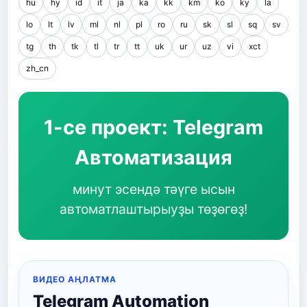
hu
hy
id
it
ja
ka
kk
km
ko
ky
la
lo
lt
lv
ml
nl
pl
ro
ru
sk
sl
sq
sv
tg
th
tk
tl
tr
tt
uk
ur
uz
vi
xct
zh_cn
1-се проект: Telegram
Автоматизация
минут эсендә тәүге ысын
автоматлаштырыуҙы төҙөгөҙ!
ВИДЕО АҢЛАТМА
Telegram Automation