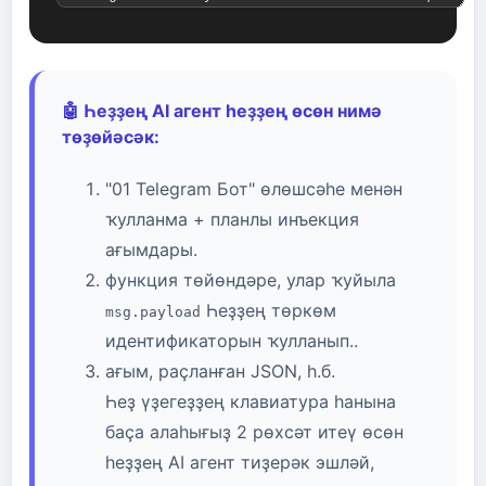
🤖 Һеҙҙең AI агент һеҙҙең өсөн нимә
төҙөйәсәк:
"01 Telegram Бот" өлөшсәһе менән
ҡулланма + планлы инъекция
ағымдары.
функция төйөндәре, улар ҡуйыла
Һеҙҙең төркөм
msg.payload
идентификаторын ҡулланып..
ағым, раҫланған JSON, һ.б.
Һеҙ үҙегеҙҙең клавиатура һанына
баҫа алаһығыҙ 2 рөхсәт итеү өсөн
һеҙҙең AI агент тиҙерәк эшләй,