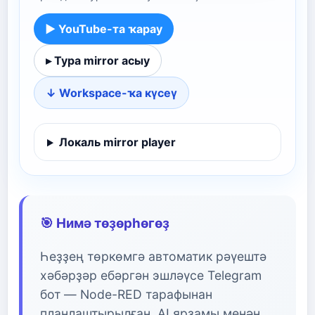
▶ YouTube-та ҡарау
▸ Тура mirror асыу
↓ Workspace-ҡа күсеү
Локаль mirror player
🎯 Нимә төҙөрһөгөҙ
Һеҙҙең төркөмгә автоматик рәүештә
хәбәрҙәр ебәргән эшләүсе Telegram
бот — Node-RED тарафынан
планлаштырылған, AI ярҙамы менән