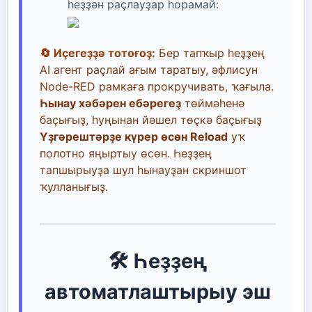
һеҙҙән раҫлауҙар һорамай:
🔄 Иҫегеҙҙә тотоғоҙ:
Бер тапҡыр һеҙҙең
AI агент раҫлай ағым таратыу, әфлисун
Node-RED рамкаға прокручивать, ҡағыла.
Һынау хәбәрен ебәрегеҙ
төймәһенә
баҫығыҙ, һуңынан йәшел төҫкә баҫығыҙ
Үҙгәрештәрҙе күрер өсөн Reload
уҡ
полотно яңыртыу өсөн. Һеҙҙең
тапшырыуҙа шул һынауҙан скриншот
ҡулланығыҙ.
🛠️ Һеҙҙең
автоматлаштырыу эш