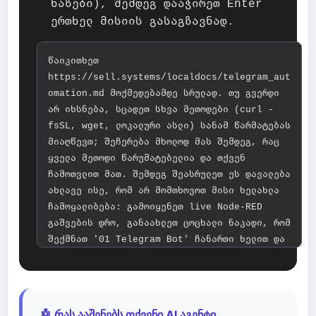
ხაზები), შემდეგ დააჭირეთ Enter
ერთხელ მისიის გასაგზავნად.
🤖 რას ააშენებს თქვენი AI აგენტი