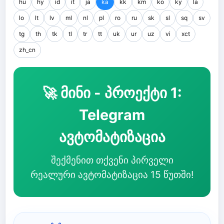
hu
hy
id
it
ja
ka
kk
km
ko
ky
la
lo
lt
lv
ml
nl
pl
ro
ru
sk
sl
sq
sv
tg
th
tk
tl
tr
tt
uk
ur
uz
vi
xct
zh_cn
🚀 მინი - პროექტი 1:
Telegram
ავტომატიზაცია
შექმენით თქვენი პირველი
რეალური ავტომატიზაცია 15 წუთში!