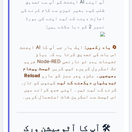
آپ اپنے AI ایجنٹ کو آپ سے تصدیق
طلب کیے بغیر تیزی سے کام کرنے کی
اجازت دینے کے لیے اپنے کی بورڈ
نمبر 2 کو دبا سکتے ہیں:
🔄 یاد رکھیں:
ایک بار جب آپ کا AI ایجنٹ
اس بات کی تصدیق کرتا ہے کہ بہاؤ
تعینات ہے، تو نارنجی Node-RED فریم
تک اسکرول کریں، ٹیپ کریں
ٹیسٹ پیغام
بھیجیں۔
بٹن، پھر سبز کو مارو
Reload
تبدیلیاں دیکھنے کے لیے
کینوس کو تازہ
کرنے کے لیے تیر۔ اپنی جمع کرانے میں
اس ٹیسٹ سے اسکرین شاٹ استعمال کریں۔
🛠️ آپ کا آٹومیشن ورک