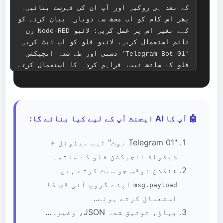
🤖 آپ کا AI ایجنٹ آپ کے لیے کیا بنائے گا:
"01 Telegram بوٹ" ٹیب مینوئل +
شیڈولڈ انجیکشن فلو کے ساتھ۔
فنکشن نوڈس جو سیٹ کرتے ہیں۔
اپنے گروپ آئی ڈی کا
msg.payload
استعمال کرتے ہوئے..
بہاؤ، توثیق شدہ JSON، وغیرہ...