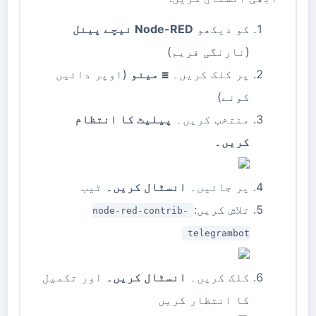
کو دیکھو
Node-RED نیچے پینل
(نارنگی فریم)
پر کلک کریں۔
☰ مینو
(اوپر دائیں
کونے)
منتخب کریں۔
پیلیٹ کا انتظام
کریں۔
پر جائیں۔
انسٹال کریں۔
ٹیب
تلاش کریں:
node-red-contrib-
telegrambot
کلک کریں۔
انسٹال کریں۔
اور تکمیل
کا انتظار کریں