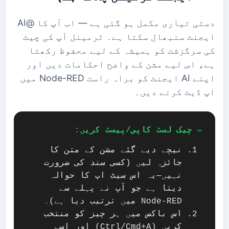
دستی تیاری مکمل ہو گئی ہے — اب آپ کا @AI
ایجنٹ سنبھال سکتا ہے۔ ٹرمینل آپ کی چیٹ
کی سرگزشت کو ہمیشہ کے لیے محفوظ رکھتا
ہے، اس لیے مشن کے واضح احکامات دیں اور
اپنے AI ایجنٹ کو براہ راست Node-RED میں
اپ ڈیٹ کرنے دیں۔
✏️ چیک لسٹ کاپی/پیسٹ کریں:
نیچے دیے گئے مشن کے متن کا
جائزہ لیں (کسی سند کی ضرورت
نہیں—یہ اس سیٹ اپ کا حوالہ
دیتا ہے جو آپ نے پہلے سے
Node-RED میں ترتیب دیا ہے)۔
اس باکس میں ہر چیز کو منتخب
کریں (Ctrl/Cmd+A) اور اسے