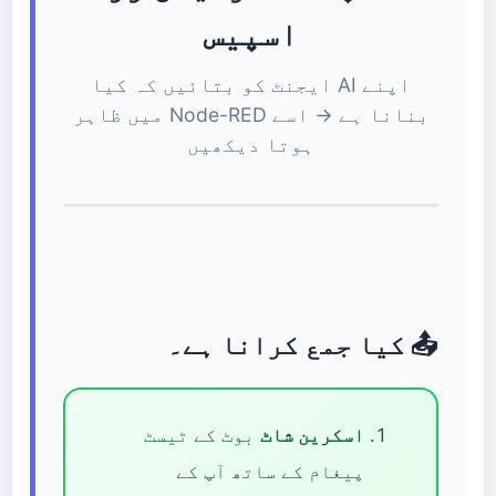
اسپیس
اپنے AI ایجنٹ کو بتائیں کہ کیا
بنانا ہے → اسے Node-RED میں ظاہر
ہوتا دیکھیں
📤 کیا جمع کرانا ہے۔
اسکرین شاٹ
بوٹ کے ٹیسٹ
پیغام کے ساتھ آپ کے