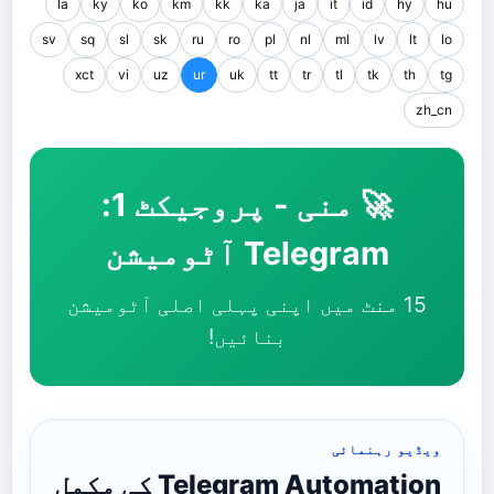
la
ky
ko
km
kk
ka
ja
it
id
hy
hu
sv
sq
sl
sk
ru
ro
pl
nl
ml
lv
lt
lo
xct
vi
uz
ur
uk
tt
tr
tl
tk
th
tg
zh_cn
🚀 منی - پروجیکٹ 1:
Telegram آٹومیشن
15 منٹ میں اپنی پہلی اصلی آٹومیشن
بنائیں!
ویڈیو رہنمائی
Telegram Automation کی مکمل