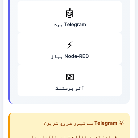
🤖
Telegram بوٹ
⚡
Node-RED بہاؤ
📅
آٹو پوسٹنگ
💡 Telegram سے کیوں شروع کریں؟
تیز ترین نتائج
- انسٹاگرام یا