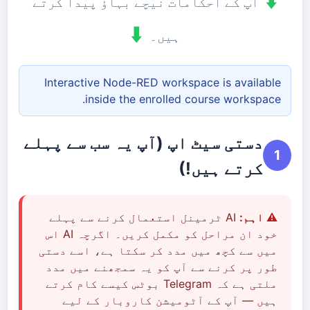
⬇️
آپ کے احکامات نیچے بہاؤ پیدا کرتے
⬇️
ہیں۔
Interactive Node-RED workspace is available
inside the enrolled course workspace.
دستی سیٹ اپ (آپ یہ سب سے پہلے
1
کرتے ہیں!)
⚠️ اہم:
AI ٹرمینل استعمال کرنے سے پہلے
خود ان مراحل کو مکمل کریں۔ اگرچہ AI اس
میں سے کچھ میں مدد کر سکتا ہے، اسے دستی
طور پر کرنے سے آپ کو یہ سمجھنے میں مدد
ملتی ہے کہ Telegram بوٹس کیسے کام کرتے
ہیں — آپ کے آٹومیشن کاروبار کے لیے