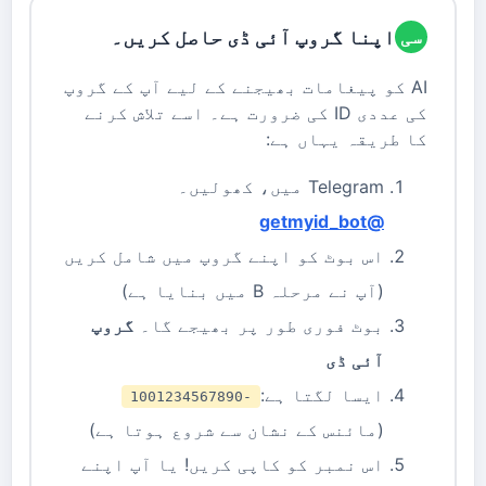
اپنا گروپ آئی ڈی حاصل کریں۔
سی
AI کو پیغامات بھیجنے کے لیے آپ کے گروپ
کی عددی ID کی ضرورت ہے۔ اسے تلاش کرنے
کا طریقہ یہاں ہے:
Telegram میں، کھولیں۔
@getmyid_bot
اس بوٹ کو اپنے گروپ میں شامل کریں
(آپ نے مرحلہ B میں بنایا ہے)
بوٹ فوری طور پر بھیجے گا۔
گروپ
آئی ڈی
ایسا لگتا ہے:
-1001234567890
(مائنس کے نشان سے شروع ہوتا ہے)
اس نمبر کو کاپی کریں! یا آپ اپنے