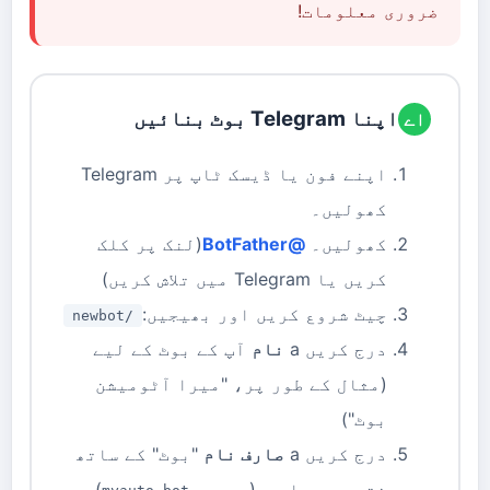
ضروری معلومات!
اپنا Telegram بوٹ بنائیں
اے
اپنے فون یا ڈیسک ٹاپ پر Telegram
کھولیں۔
کھولیں۔
@BotFather
(لنک پر کلک
کریں یا Telegram میں تلاش کریں)
چیٹ شروع کریں اور بھیجیں:
/newbot
درج کریں a
نام
آپ کے بوٹ کے لیے
(مثال کے طور پر، "میرا آٹومیشن
بوٹ")
درج کریں a
صارف نام
"بوٹ" کے ساتھ
ختم ہو رہا ہے (جیسے،
)