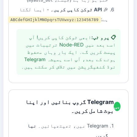
myauto_bot
🎉
API ٹوکن کاپی کریں۔
- ایسا لگتا
ہے:
123456789:ABCdefGHIjklMNOpqrsTUVwxyz
📋 پرو ٹپ:
ابھی ٹوکن کاپی کریں! آپ
اسے بعد میں Node-RED ترتیبات میں
پیسٹ کریں گے۔ ایک بار وہاں محفوظ
ہونے کے بعد، آپ اسے ہمیشہ Telegram
نوڈ کنفیگریشن میں تلاش کر سکتے ہیں۔
Telegram گروپ بنائیں اور اپنا
بی
بوٹ شامل کریں۔
Telegram میں، تھپتھپائیں۔
نیا
گروپ