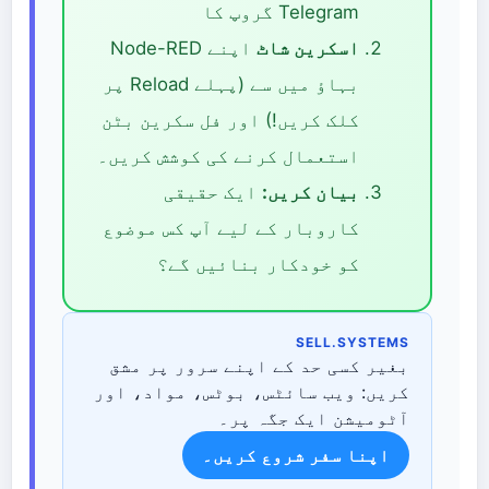
Telegram گروپ کا
اسکرین شاٹ
اپنے Node-RED
بہاؤ میں سے (پہلے Reload پر
کلک کریں!) اور فل سکرین بٹن
استعمال کرنے کی کوشش کریں۔
بیان کریں:
ایک حقیقی
کاروبار کے لیے آپ کس موضوع
کو خودکار بنائیں گے؟
SELL.SYSTEMS
بغیر کسی حد کے اپنے سرور پر مشق
کریں: ویب سائٹس، بوٹس، مواد، اور
آٹومیشن ایک جگہ پر۔
اپنا سفر شروع کریں۔