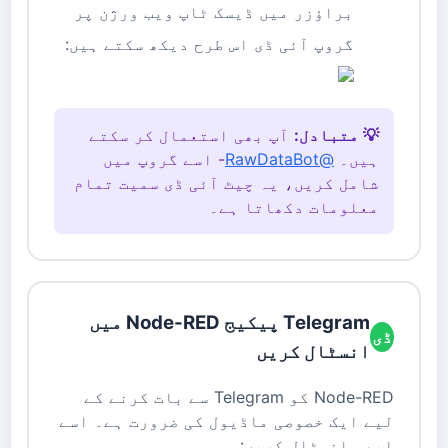
براؤزر میں ڈیسک ٹاپ ویب ورژن پر
گروپ آئی ڈی اس طرح دیکھ سکتے ہیں:
💡 متبادل:
آپ بھی استعمال کر سکتے
ہیں۔
@RawDataBot
- اسے گروپ میں
شامل کریں، یہ چیٹ آئی ڈی سمیت تمام
معلومات دکھاتا ہے۔
Telegram پیکیج Node-RED میں
ڈی
انسٹال کریں
Node-RED کو Telegram سے بات کرنے کے
لیے ایک خصوصی ماڈیول کی ضرورت ہے۔ اسے
ابھی انسٹال کریں: