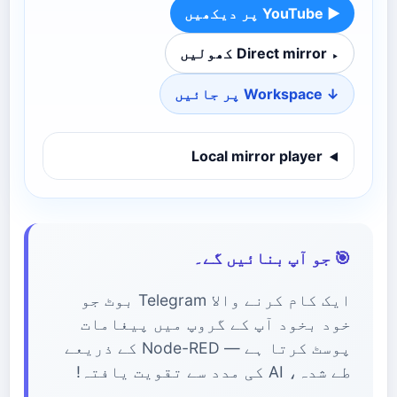
▶ YouTube پر دیکھیں
▸ Direct mirror کھولیں
↓ Workspace پر جائیں
Local mirror player
🎯 جو آپ بنائیں گے۔
ایک کام کرنے والا Telegram بوٹ جو
خود بخود آپ کے گروپ میں پیغامات
پوسٹ کرتا ہے — Node-RED کے ذریعے
طے شدہ، AI کی مدد سے تقویت یافتہ!