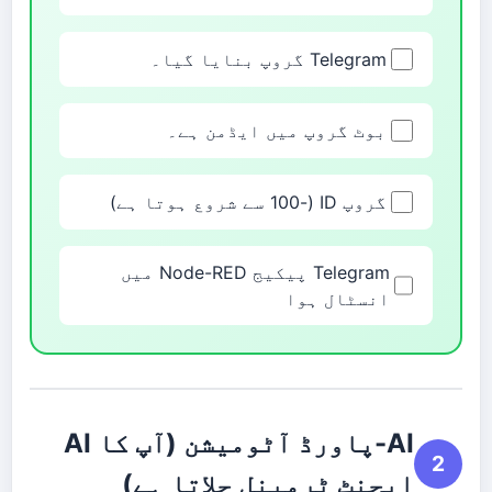
Telegram گروپ بنایا گیا۔
بوٹ گروپ میں ایڈمن ہے۔
گروپ ID (-100 سے شروع ہوتا ہے)
Telegram پیکیج Node-RED میں
انسٹال ہوا
AI-پاورڈ آٹومیشن (آپ کا AI
2
ایجنٹ ٹرمینل چلاتا ہے)