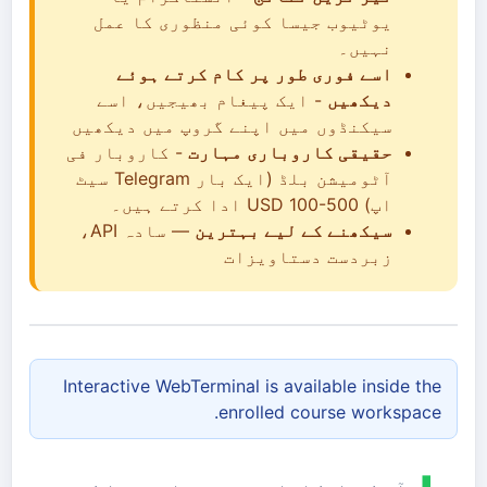
یوٹیوب جیسا کوئی منظوری کا عمل
نہیں۔
اسے فوری طور پر کام کرتے ہوئے
دیکھیں
- ایک پیغام بھیجیں، اسے
سیکنڈوں میں اپنے گروپ میں دیکھیں
حقیقی کاروباری مہارت
- کاروبار فی
آٹومیشن بلڈ (ایک بار Telegram سیٹ
اپ) USD 100-500 ادا کرتے ہیں۔
سیکھنے کے لیے بہترین
— سادہ API،
زبردست دستاویزات
Interactive WebTerminal is available inside the
enrolled course workspace.