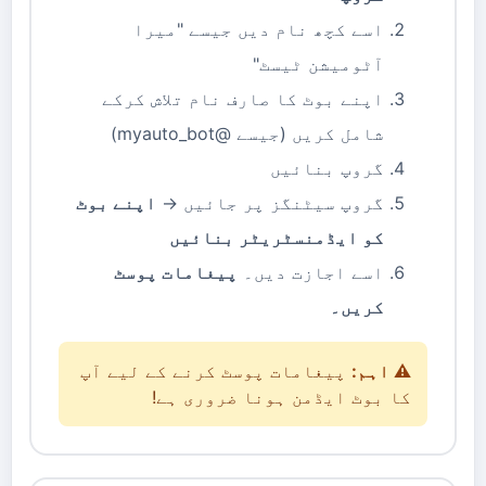
اسے کچھ نام دیں جیسے "میرا
آٹومیشن ٹیسٹ"
اپنے بوٹ کا صارف نام تلاش کرکے
شامل کریں (جیسے @myauto_bot)
گروپ بنائیں
گروپ سیٹنگز پر جائیں →
اپنے بوٹ
کو ایڈمنسٹریٹر بنائیں
اسے اجازت دیں۔
پیغامات پوسٹ
کریں۔
⚠️ اہم:
پیغامات پوسٹ کرنے کے لیے آپ
کا بوٹ ایڈمن ہونا ضروری ہے!