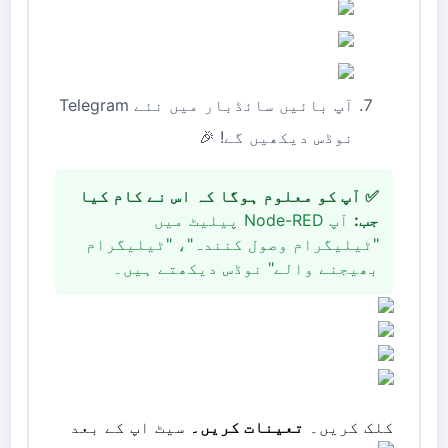
آپ بائیں سائڈبار میں نئے Telegram
نوڈس دیکھیں گے! 🎉
✅ آپ کو معلوم ہوگا کہ اس نے کام کیا
جب:
آپ Node-RED پیلیٹ میں
"ٹیلیگرام وصول کنندہ"، "ٹیلیگرام
بھیجنے والے" نوڈس دیکھتے ہیں۔
کلک کریں۔
تعینات کریں۔
سیٹ اپ کے بعد