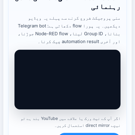
رہنمائی
منی پروجیکٹ شروع کرنے سے پہلے یہ ویڈیو
دیکھیں۔ یہ پورا flow دکھاتی ہے: Telegram bot
بنانا، Group ID لینا، Node-RED flow جوڑنا،
اور آخری automation result چیک کرنا۔
اگر آپ کے نیٹ ورک یا علاقے میں YouTube بند ہے تو
نیچے direct mirror استعمال کریں۔