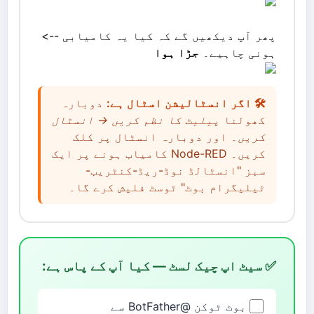
پھر آپ دیکھیں گے کہ کیا یہ کامیابی -->
ہونی چاہیے۔
جڑا ہوا
🛠️ اگر انسٹالیشن اسٹال ہے:
دوبارہ
کھولنا
پیلیٹ کا نظم کریں → انسٹال
کریں۔
اور دوبارہ انسٹال پر کلک
کریں۔ Node-RED کامیاب ہونے پر ایک
سبز "انسٹالڈ نوڈ-ریڈ-کنٹریب-
ٹیلیگرام بوٹ" ٹوسٹ فلیش کرے گا۔
✅ سیٹ اپ چیک لسٹ — کیا آپ کے پاس ہے:
بوٹ ٹوکن @BotFather سے