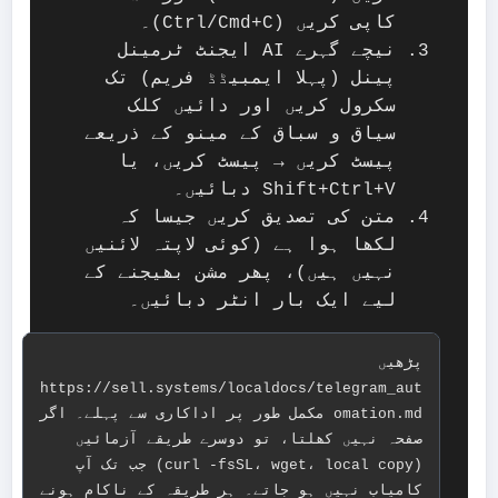
کاپی کریں (Ctrl/Cmd+C)۔
نیچے گہرے AI ایجنٹ ٹرمینل
پینل (پہلا ایمبیڈڈ فریم) تک
سکرول کریں اور دائیں کلک
سیاق و سباق کے مینو کے ذریعے
پیسٹ کریں → پیسٹ کریں، یا
Shift+Ctrl+V دبائیں۔
متن کی تصدیق کریں جیسا کہ
لکھا ہوا ہے (کوئی لاپتہ لائنیں
نہیں ہیں)، پھر مشن بھیجنے کے
لیے ایک بار انٹر دبائیں۔