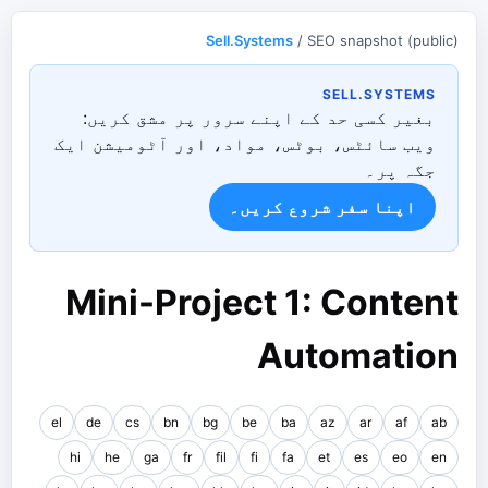
Sell.Systems
/ SEO snapshot (public)
SELL.SYSTEMS
بغیر کسی حد کے اپنے سرور پر مشق کریں:
ویب سائٹس، بوٹس، مواد، اور آٹومیشن ایک
جگہ پر۔
اپنا سفر شروع کریں۔
Mini-Project 1: Content
Automation
el
de
cs
bn
bg
be
ba
az
ar
af
ab
hi
he
ga
fr
fil
fi
fa
et
es
eo
en