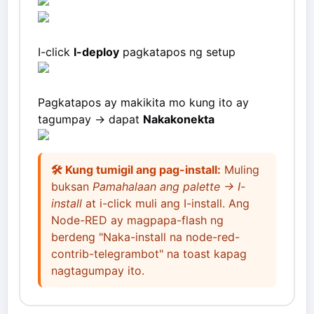
I-click
I-deploy
pagkatapos ng setup
Pagkatapos ay makikita mo kung ito ay
tagumpay -> dapat
Nakakonekta
🛠️ Kung tumigil ang pag-install:
Muling
buksan
Pamahalaan ang palette → I-
install
at i-click muli ang I-install. Ang
Node-RED ay magpapa-flash ng
berdeng "Naka-install na node-red-
contrib-telegrambot" na toast kapag
nagtagumpay ito.