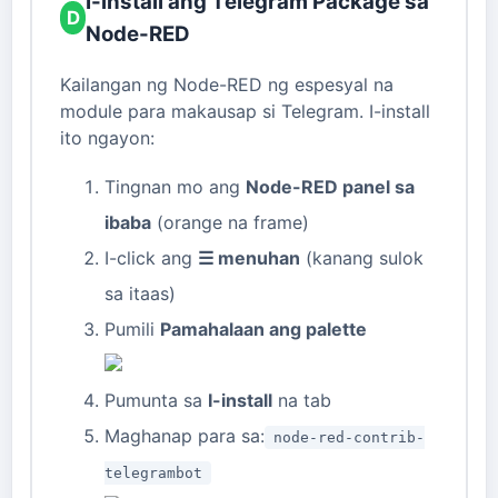
I-install ang Telegram Package sa
D
Node-RED
Kailangan ng Node-RED ng espesyal na
module para makausap si Telegram. I-install
ito ngayon:
Tingnan mo ang
Node-RED panel sa
ibaba
(orange na frame)
I-click ang
☰ menuhan
(kanang sulok
sa itaas)
Pumili
Pamahalaan ang palette
Pumunta sa
I-install
na tab
Maghanap para sa:
node-red-contrib-
telegrambot