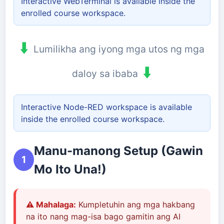
Interactive WebTerminal is available inside the
enrolled course workspace.
⬇️
Lumilikha ang iyong mga utos ng mga
⬇️
daloy sa ibaba
Interactive Node-RED workspace is available
inside the enrolled course workspace.
Manu-manong Setup (Gawin
1
Mo Ito Una!)
⚠️ Mahalaga:
Kumpletuhin ang mga hakbang
na ito nang mag-isa bago gamitin ang AI