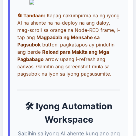
🔄 Tandaan:
Kapag nakumpirma na ng iyong
AI na ahente na na-deploy na ang daloy,
mag-scroll sa orange na Node-RED frame, i-
tap ang
Magpadala ng Mensahe sa
Pagsubok
button, pagkatapos ay pindutin
ang berde
Reload para Makita ang Mga
Pagbabago
arrow upang i-refresh ang
canvas. Gamitin ang screenshot mula sa
pagsubok na iyon sa iyong pagsusumite.
🛠️ Iyong Automation
Workspace
Sabihin sa iyong AI ahente kung ano ang