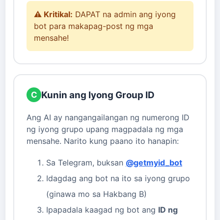
⚠️ Kritikal:
DAPAT na admin ang iyong
bot para makapag-post ng mga
mensahe!
Kunin ang Iyong Group ID
C
Ang AI ay nangangailangan ng numerong ID
ng iyong grupo upang magpadala ng mga
mensahe. Narito kung paano ito hanapin:
Sa Telegram, buksan
@getmyid_bot
Idagdag ang bot na ito sa iyong grupo
(ginawa mo sa Hakbang B)
Ipapadala kaagad ng bot ang
ID ng