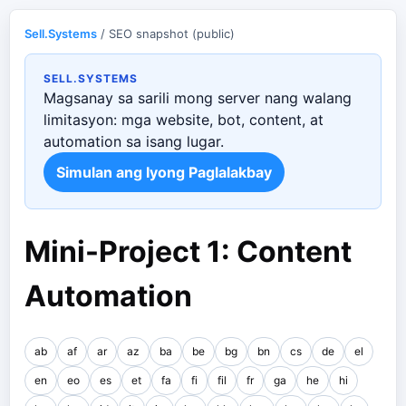
Sell.Systems
/ SEO snapshot (public)
SELL.SYSTEMS
Magsanay sa sarili mong server nang walang
limitasyon: mga website, bot, content, at
automation sa isang lugar.
Simulan ang Iyong Paglalakbay
Mini-Project 1: Content
Automation
ab
af
ar
az
ba
be
bg
bn
cs
de
el
en
eo
es
et
fa
fi
fil
fr
ga
he
hi