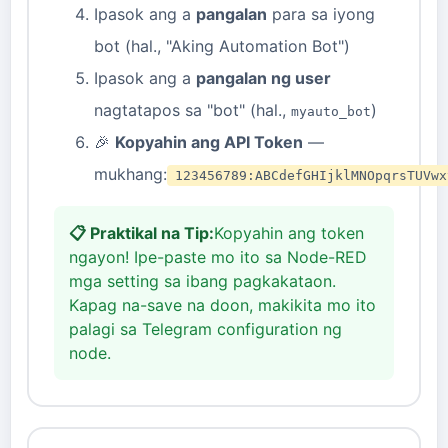
Ipasok ang a
pangalan
para sa iyong
bot (hal., "Aking Automation Bot")
Ipasok ang a
pangalan ng user
nagtatapos sa "bot" (hal.,
)
myauto_bot
🎉
Kopyahin ang API Token
—
mukhang:
123456789:ABCdefGHIjklMNOpqrsTUVwx
📋 Praktikal na Tip:
Kopyahin ang token
ngayon! Ipe-paste mo ito sa Node-RED
mga setting sa ibang pagkakataon.
Kapag na-save na doon, makikita mo ito
palagi sa Telegram configuration ng
node.