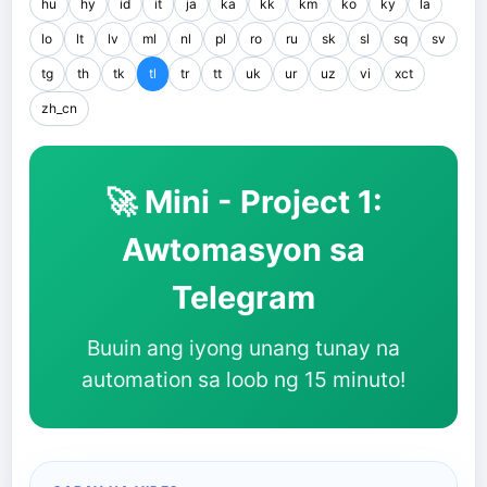
hu
hy
id
it
ja
ka
kk
km
ko
ky
la
lo
lt
lv
ml
nl
pl
ro
ru
sk
sl
sq
sv
tg
th
tk
tl
tr
tt
uk
ur
uz
vi
xct
zh_cn
🚀 Mini - Project 1:
Awtomasyon sa
Telegram
Buuin ang iyong unang tunay na
automation sa loob ng 15 minuto!