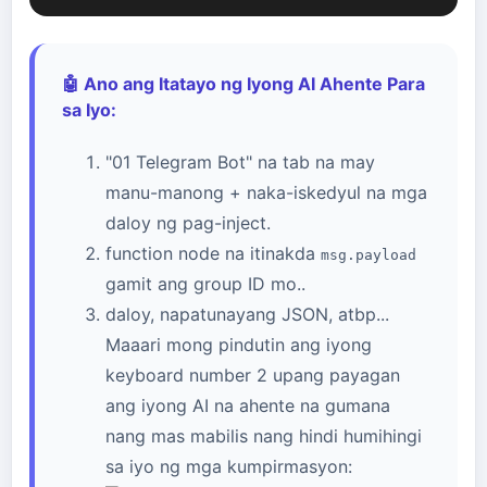
🤖 Ano ang Itatayo ng Iyong AI Ahente Para
sa Iyo:
"01 Telegram Bot" na tab na may
manu-manong + naka-iskedyul na mga
daloy ng pag-inject.
function node na itinakda
msg.payload
gamit ang group ID mo..
daloy, napatunayang JSON, atbp...
Maaari mong pindutin ang iyong
keyboard number 2 upang payagan
ang iyong AI na ahente na gumana
nang mas mabilis nang hindi humihingi
sa iyo ng mga kumpirmasyon: