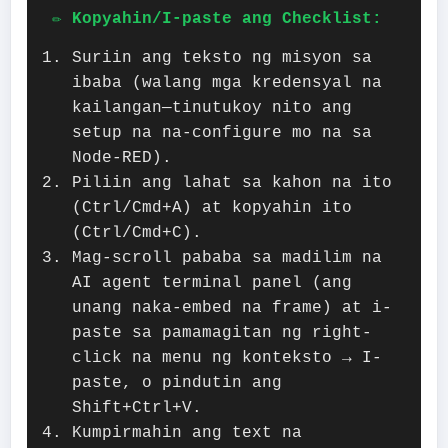
✏️ Kopyahin/I-paste ang Checklist:
Suriin ang teksto ng misyon sa
ibaba (walang mga kredensyal na
kailangan—tinutukoy nito ang
setup na na-configure mo na sa
Node-RED).
Piliin ang lahat sa kahon na ito
(Ctrl/Cmd+A) at kopyahin ito
(Ctrl/Cmd+C).
Mag-scroll pababa sa madilim na
AI agent terminal panel (ang
unang naka-embed na frame) at i-
paste sa pamamagitan ng right-
click na menu ng konteksto → I-
paste, o pindutin ang
Shift+Ctrl+V.
Kumpirmahin ang text na