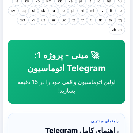
la
ky
ko
km
kk
ka
ja
it
id
hy
hu
sv
sq
sl
sk
ru
ro
pl
nl
ml
lv
lt
lo
xct
vi
uz
ur
uk
tt
tr
tl
tk
th
tg
zh_cn
🚀 مینی - پروژه 1:
Telegram اتوماسیون
اولین اتوماسیون واقعی خود را در 15 دقیقه
بسازید!
راهنمای ویدئویی
راهنمای کامل Telegram