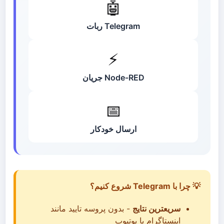
🤖
Telegram ربات
⚡
Node-RED جریان
📅
ارسال خودکار
💡 چرا با Telegram شروع کنیم؟
سریعترین نتایج
- بدون پروسه تایید مانند
اینستاگرام یا یوتیوب