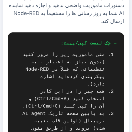
دستورات ماموریت واضحی بدهید و اجازه دهید نماینده
AI شما به روز رسانی ها را مستقیماً به Node-RED
ارسال کند.
✏️ چک لیست کپی/پیست:
متن ماموریت زیر را مرور کنید
(بدون نیاز به اعتبار - به
تنظیماتی که قبلاً در Node-RED
پیکربندی کرده‌اید اشاره
دارد).
همه چیز را در این کادر
انتخاب کنید (Ctrl/Cmd+A) و
آن را کپی کنید (Ctrl/Cmd+C).
به پایین صفحه تاریک AI agent
ترمینال (اولین قاب تعبیه
شده) بروید و از طریق منوی