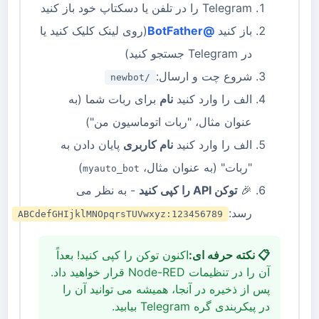
Telegram را در تلفن یا دسکتاپ خود باز کنید
باز کنید
@BotFather
(روی لینک کلیک کنید یا
در Telegram جستجو کنید)
شروع چت و ارسال:
/newbot
الف را وارد کنید
نام
برای ربات شما (به
عنوان مثال، "ربات اتوماسیون من")
الف را وارد کنید
نام کاربری
پایان دادن به
"ربات" (به عنوان مثال،
)
myauto_bot
🎉
توکن API را کپی کنید
- به نظر می
رسد:
123456789:ABCdefGHIjklMNOpqrsTUVwxyz
📋 نکته حرفه ای:
اکنون توکن را کپی کنید! بعداً
آن را در تنظیمات Node-RED قرار خواهید داد.
پس از ذخیره در آنجا، همیشه می توانید آن را
در پیکربندی گره Telegram بیابید.