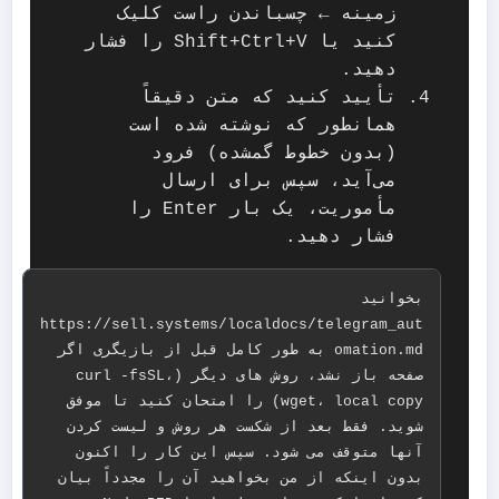
زمینه ← چسباندن راست کلیک
کنید یا Shift+Ctrl+V را فشار
دهید.
تأیید کنید که متن دقیقاً
همانطور که نوشته شده است
(بدون خطوط گمشده) فرود
می‌آید، سپس برای ارسال
مأموریت، یک بار Enter را
فشار دهید.