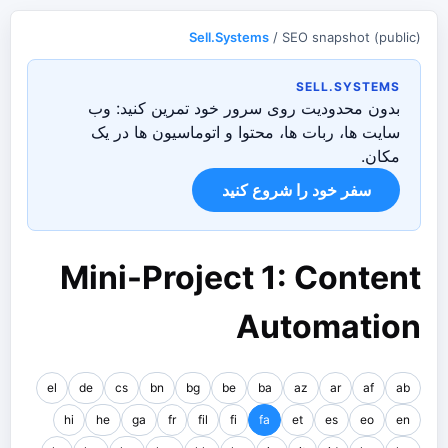
Sell.Systems
/ SEO snapshot (public)
SELL.SYSTEMS
بدون محدودیت روی سرور خود تمرین کنید: وب
سایت ها، ربات ها، محتوا و اتوماسیون ها در یک
مکان.
سفر خود را شروع کنید
Mini-Project 1: Content
Automation
el
de
cs
bn
bg
be
ba
az
ar
af
ab
hi
he
ga
fr
fil
fi
fa
et
es
eo
en