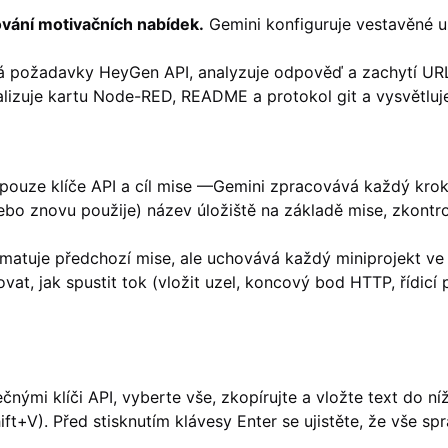
vání motivačních nabídek.
Gemini konfiguruje vestavěné u
á požadavky HeyGen API, analyzuje odpověď a zachytí URL
lizuje kartu Node-RED, README a protokol git a vysvětluje,
pouze klíče API a cíl mise —Gemini zpracovává každý krok
bo znovu použije) název úložiště na základě mise, zkontrol
matuje předchozí mise, ale uchovává každý miniprojekt ve 
at, jak spustit tok (vložit uzel, koncový bod HTTP, řídicí 
ými klíči API, vyberte vše, zkopírujte a vložte text do ní
ft+V). Před stisknutím klávesy Enter se ujistěte, že vše s