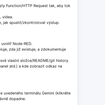
zly Function/HTTP Request tak, aby tok
 videa.
 jak spustit/zkontrolovat výstup.
 uvnitř Node-RED.
uje, zda již existuje, a zdokumentuje
své vlastní složce/README/git history.
panel atd.) a kde zobrazit odkaz na
že uvedeného terminálu Gemini (klikněte
právně dopadne.