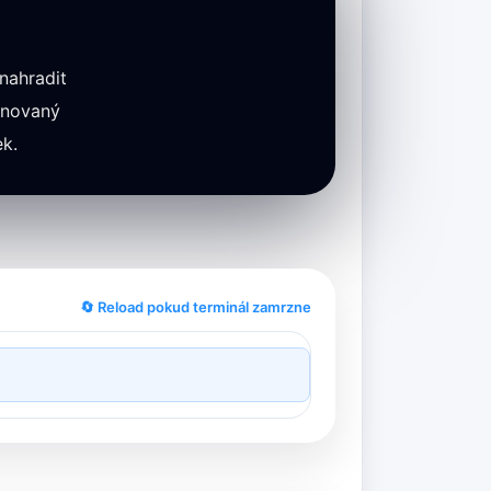
nahradit
inovaný
ek.
🔄 Reload pokud terminál zamrzne