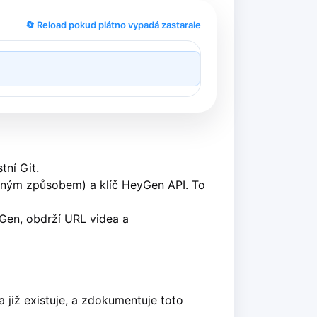
🔄 Reload pokud plátno vypadá zastarale
tní Git.
ejným způsobem) a klíč HeyGen API. To
yGen, obdrží URL videa a
 již existuje, a zdokumentuje toto