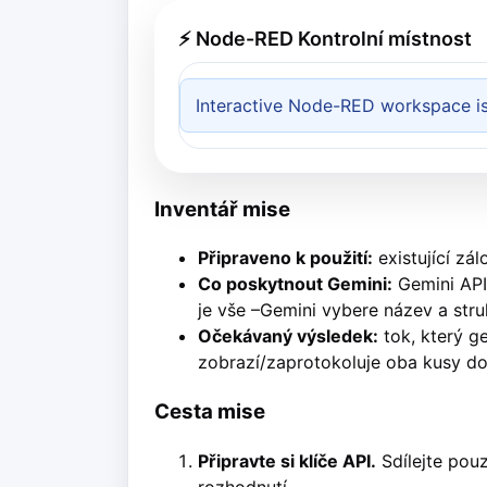
⚡ Node-RED Kontrolní místnost
Interactive Node-RED workspace is 
Inventář mise
Připraveno k použití:
existující zá
Co poskytnout Gemini:
Gemini API 
je vše –Gemini vybere název a stru
Očekávaný výsledek:
tok, který g
zobrazí/zaprotokoluje oba kusy d
Cesta mise
Připravte si klíče API.
Sdílejte pouz
rozhodnutí.