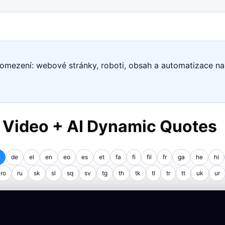
 omezení: webové stránky, roboti, obsah a automatizace na
I Video + AI Dynamic Quotes
de
el
en
eo
es
et
fa
fi
fil
fr
ga
he
hi
ro
ru
sk
sl
sq
sv
tg
th
tk
tl
tr
tt
uk
ur