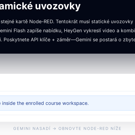
namické uvozovky
 stejné kartě Node-RED. Tentokrát musí statické uvozovky 
mini Flash zapíše nabídku, HeyGen vykreslí video a komb
ři. Poskytnete API klíče + záměr—Gemini se postará o zbyt
e inside the enrolled course workspace.
GEMINI NASADÍ → OBNOVTE NODE-RED NÍŽE