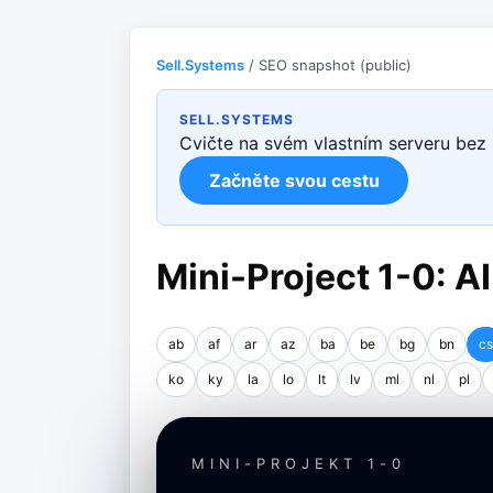
Sell.Systems
/ SEO snapshot (public)
SELL.SYSTEMS
Cvičte na svém vlastním serveru bez
Začněte svou cestu
Mini-Project 1-0: A
ab
af
ar
az
ba
be
bg
bn
cs
ko
ky
la
lo
lt
lv
ml
nl
pl
MINI-PROJEKT 1-0