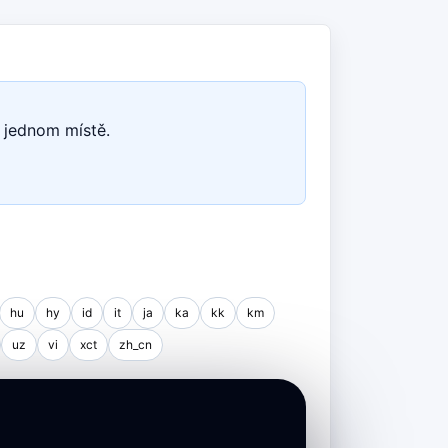
 jednom místě.
hu
hy
id
it
ja
ka
kk
km
uz
vi
xct
zh_cn