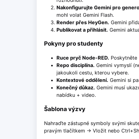
Nakonfigurujte Gemini pro genero
mohl volat Gemini Flash.
Render přes HeyGen.
Gemini přid
Publikovat a přihlásit.
Gemini aktua
Pokyny pro studenty
Ruce pryč Node-RED.
Poskytněte 
Repo disciplína.
Gemini vymyslí (ne
jakoukoli cestu, kterou vybere.
Kontextové oddělení.
Gemini si pa
Konečný důkaz.
Gemini musí ukazov
nabídku + video.
Šablona výzvy
Nahraďte zástupné symboly svými skutečn
pravým tlačítkem -> Vložit nebo Ctrl+Shi