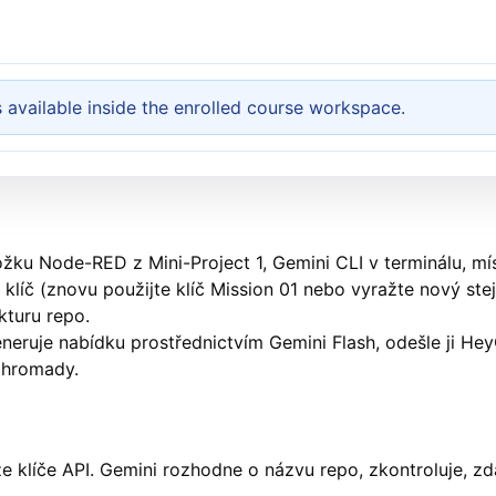
available inside the enrolled course workspace.
ložku Node-RED z Mini-Project 1, Gemini CLI v terminálu, mís
klíč (znovu použijte klíč Mission 01 nebo vyražte nový st
kturu repo.
eneruje nabídku prostřednictvím Gemini Flash, odešle ji He
ohromady.
e klíče API. Gemini rozhodne o názvu repo, zkontroluje, zda