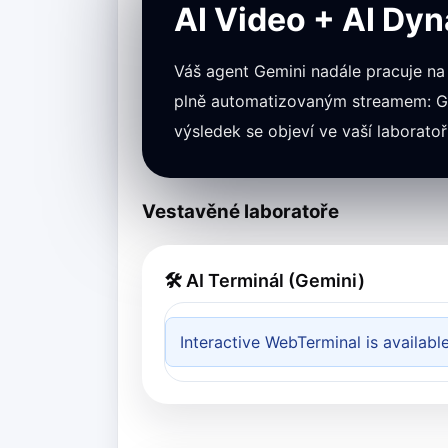
AI Video + AI Dy
Váš agent Gemini nadále pracuje na
plně automatizovaným streamem: Ge
výsledek se objeví ve vaší laborato
Vestavěné laboratoře
🛠 AI Terminál (Gemini)
Interactive WebTerminal is availabl