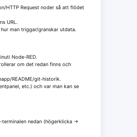
on/HTTP Request noder så att flödet
ons URL.
hur man triggar/granskar utdata.
inuti Node-RED.
ollerar om det redan finns och
 mapp/README/git-historik.
entpanel, etc.) och var man kan se
ni-terminalen nedan (högerklicka ->