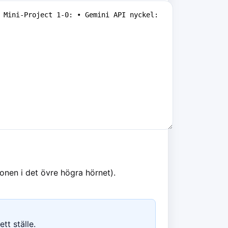
nen i det övre högra hörnet).
tt ställe.