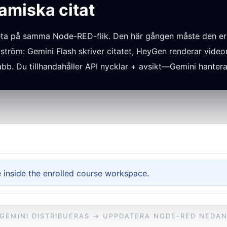
amiska citat
beta på samma Node-RED-flik. Den här gången måste den er
 ström: Gemini Flash skriver citatet, HeyGen renderar video
labb. Du tillhandahåller API nycklar + avsikt—Gemini hantera
e inside the enrolled course workspace.
GEMINI DISTRIBUERAS → UPPDATERA NODE-RED NEDA