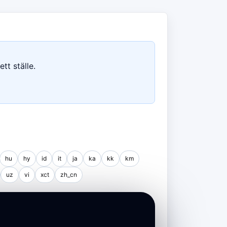
tt ställe.
hu
hy
id
it
ja
ka
kk
km
uz
vi
xct
zh_cn