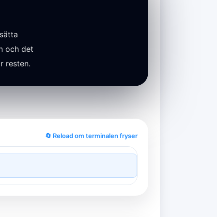
sätta
n och det
r resten.
🔄 Reload om terminalen fryser
N