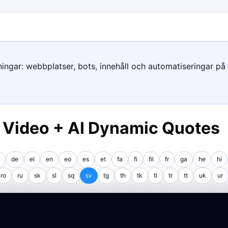
ngar: webbplatser, bots, innehåll och automatiseringar på e
I Video + AI Dynamic Quotes
de
el
en
eo
es
et
fa
fi
fil
fr
ga
he
hi
ro
ru
sk
sl
sq
sv
tg
th
tk
tl
tr
tt
uk
ur