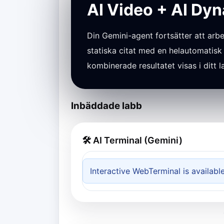
AI Video + AI Dyn
Din Gemini-agent fortsätter att ar
statiska citat med en helautomatisk
kombinerade resultatet visas i ditt 
Inbäddade labb
🛠 AI Terminal (Gemini)
Interactive WebTerminal is availabl