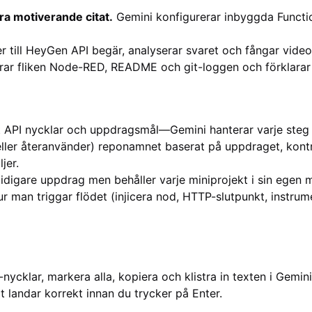
ra motiverande citat.
Gemini konfigurerar inbyggda Functi
 till HeyGen API begär, analyserar svaret och fångar vide
ar fliken Node-RED, README och git-loggen och förklarar 
API nycklar och uppdragsmål—Gemini hanterar varje steg 
ller återanvänder) reponamnet baserat på uppdraget, kontr
jer.
idigare uppdrag men behåller varje miniprojekt i sin egen
r man triggar flödet (injicera nod, HTTP-slutpunkt, instrum
-nycklar, markera alla, kopiera och klistra in texten i Gemi
allt landar korrekt innan du trycker på Enter.