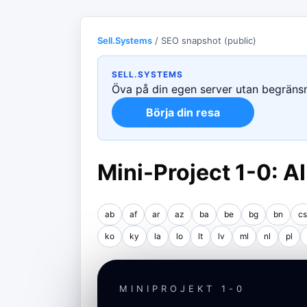
Sell.Systems
/ SEO snapshot (public)
SELL.SYSTEMS
Öva på din egen server utan begränsni
Börja din resa
Mini-Project 1-0: A
ab
af
ar
az
ba
be
bg
bn
cs
ko
ky
la
lo
lt
lv
ml
nl
pl
MINIPROJEKT 1-0