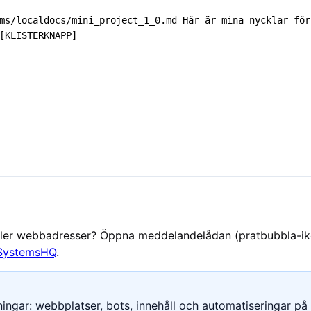
ller webbadresser? Öppna meddelandelådan (pratbubbla-iko
SystemsHQ
.
ngar: webbplatser, bots, innehåll och automatiseringar på e