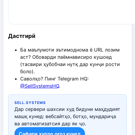
Дастгирӣ
Ба маълумоти эътимоднома ё URL лозим
аст? Обоварди паёмнависиро кушоед
(тасвири ҳубобчаи нутқ дар кунҷи рости
боло).
Саволҳо? Пинг Telegram HQ:
@SellSystemsHQ
.
SELL.SYSTEMS
Дар сервери шахсии худ бидуни маҳдудият
машқ кунед: вебсайтҳо, ботҳо, мундариҷа
ва автоматизатсия дар як ҷо.
Сафари худро оғоз кунед