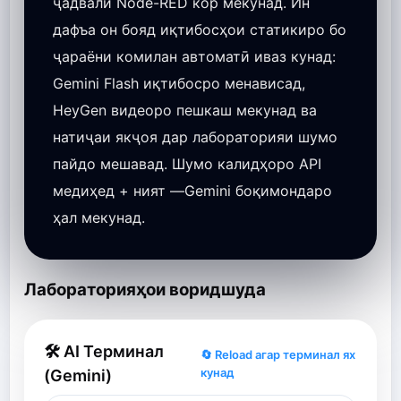
ҷадвали Node-RED кор мекунад. Ин
дафъа он бояд иқтибосҳои статикиро бо
ҷараёни комилан автоматӣ иваз кунад:
Gemini Flash иқтибосро менависад,
HeyGen видеоро пешкаш мекунад ва
натиҷаи якҷоя дар лабораторияи шумо
пайдо мешавад. Шумо калидҳоро API
медиҳед + ният —Gemini боқимондаро
ҳал мекунад.
Лабораторияҳои воридшуда
🛠 AI Терминал
🔄 Reload агар терминал ях
кунад
(Gemini)