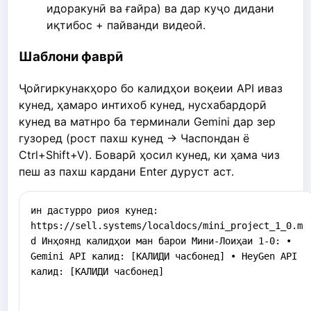
идоракунӣ ва ғайра) ва дар куҷо дидани
иқтибос + пайванди видеоӣ.
Шаблони фаврӣ
Ҷойгиркунакҳоро бо калидҳои воқеии API иваз
кунед, ҳамаро интихоб кунед, нусхабардорӣ
кунед ва матнро ба терминали Gemini дар зер
гузоред (рост пахш кунед -> Часпондан ё
Ctrl+Shift+V). Боварӣ ҳосил кунед, ки ҳама чиз
пеш аз пахш кардани Enter дуруст аст.