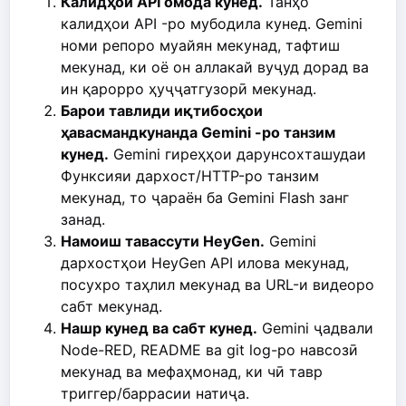
Калидҳои API омода кунед.
Танҳо
калидҳои API -ро мубодила кунед. Gemini
номи репоро муайян мекунад, тафтиш
мекунад, ки оё он аллакай вуҷуд дорад ва
ин қарорро ҳуҷҷатгузорӣ мекунад.
Барои тавлиди иқтибосҳои
ҳавасмандкунанда Gemini -ро танзим
кунед.
Gemini гиреҳҳои дарунсохташудаи
Функсияи дархост/HTTP-ро танзим
мекунад, то ҷараён ба Gemini Flash занг
занад.
Намоиш тавассути HeyGen.
Gemini
дархостҳои HeyGen API илова мекунад,
посухро таҳлил мекунад ва URL-и видеоро
сабт мекунад.
Нашр кунед ва сабт кунед.
Gemini ҷадвали
Node-RED, README ва git log-ро навсозӣ
мекунад ва мефаҳмонад, ки чӣ тавр
триггер/баррасии натиҷа.