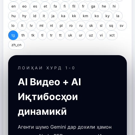
en
eo
es
et
fa
fi
fil
fr
ga
he
hi
hu
hy
id
it
ja
ka
kk
km
ko
ky
la
lo
lt
lv
ml
nl
pl
ro
ru
sk
sl
sq
sv
tg
th
tk
tl
tr
tt
uk
ur
uz
vi
xct
zh_cn
ЛОИҲАИ ХУРД 1-0
AI Видео + AI
Иқтибосҳои
динамикӣ
Агенти шумо Gemini дар дохили ҳамон