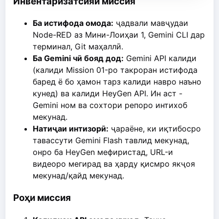
Инвентаризатсияи миссия
Ба истифода омода:
ҷадвали мавҷудаи
Node-RED аз Мини-Лоиҳаи 1, Gemini CLI дар
терминал, Git маҳаллӣ.
Ба Gemini чӣ бояд дод:
Gemini API калиди
(калиди Mission 01-ро такроран истифода
баред ё бо ҳамон тарз калиди навро наъно
кунед) ва калиди HeyGen API. Ин аст -
Gemini ном ва сохтори репоро интихоб
мекунад.
Натиҷаи интизорӣ:
ҷараёне, ки иқтибосро
тавассути Gemini Flash тавлид мекунад,
онро ба HeyGen мефиристад, URL-и
видеоро мегирад ва ҳарду қисмро якҷоя
мекунад/қайд мекунад.
Роҳи миссия