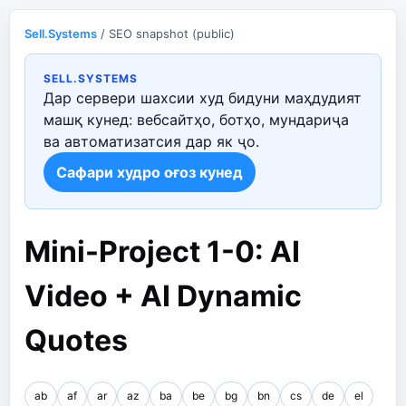
Sell.Systems
/ SEO snapshot (public)
SELL.SYSTEMS
Дар сервери шахсии худ бидуни маҳдудият
машқ кунед: вебсайтҳо, ботҳо, мундариҷа
ва автоматизатсия дар як ҷо.
Сафари худро оғоз кунед
Mini-Project 1-0: AI
Video + AI Dynamic
Quotes
ab
af
ar
az
ba
be
bg
bn
cs
de
el