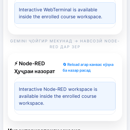
Interactive WebTerminal is available
inside the enrolled course workspace.
GEMINI ҶОЙГИР МЕКУНАД → НАВСОЗӢ NODE-
RED ДАР ЗЕР
⚡ Node-RED
🔄 Reload агар канвас кӯҳна
ба назар расад
Ҳуҷраи назорат
Interactive Node-RED workspace is
available inside the enrolled course
workspace.