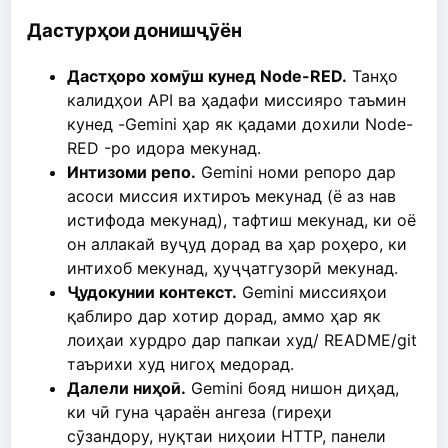
Дастурҳои донишҷӯён
Дастҳоро хомӯш кунед Node-RED.
Танҳо
калидҳои API ва ҳадафи миссияро таъмин
кунед -Gemini ҳар як қадами дохили Node-
RED -ро идора мекунад.
Интизоми репо.
Gemini номи репоро дар
асоси миссия ихтироъ мекунад (ё аз нав
истифода мекунад), тафтиш мекунад, ки оё
он аллакай вуҷуд дорад ва ҳар роҳеро, ки
интихоб мекунад, ҳуҷҷатгузорӣ мекунад.
Ҷудокунии контекст.
Gemini миссияҳои
қаблиро дар хотир дорад, аммо ҳар як
лоиҳаи хурдро дар папкаи худ/ README/git
таърихи худ нигоҳ медорад.
Далели ниҳоӣ.
Gemini бояд нишон диҳад,
ки чӣ гуна ҷараён ангеза (гиреҳи
сӯзандору, нуқтаи ниҳоии HTTP, панели