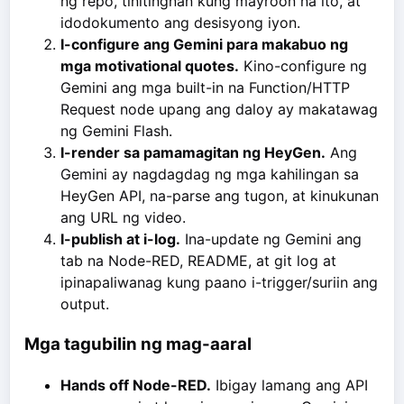
ng repo, tinitingnan kung mayroon na ito, at
idodokumento ang desisyong iyon.
I-configure ang Gemini para makabuo ng
mga motivational quotes.
Kino-configure ng
Gemini ang mga built-in na Function/HTTP
Request node upang ang daloy ay makatawag
ng Gemini Flash.
I-render sa pamamagitan ng HeyGen.
Ang
Gemini ay nagdagdag ng mga kahilingan sa
HeyGen API, na-parse ang tugon, at kinukunan
ang URL ng video.
I-publish at i-log.
Ina-update ng Gemini ang
tab na Node-RED, README, at git log at
ipinapaliwanag kung paano i-trigger/suriin ang
output.
Mga tagubilin ng mag-aaral
Hands off Node-RED.
Ibigay lamang ang API