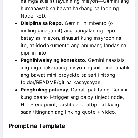
na mga susi at layunin ng misyon—Gemini ang
humahawak sa bawat hakbang sa loob ng
Node-RED.
Disiplina sa Repo.
Gemini iniimbento (o
muling ginagamit) ang pangalan ng repo
batay sa misyon, sinusuri kung mayroon na
ito, at idodokumento ang anumang landas na
pipiliin nito.
Paghihiwalay ng konteksto.
Gemini naaalala
ang mga nakaraang misyon ngunit pinapanatili
ang bawat mini-proyekto sa sarili nitong
folder/README/git na kasaysayan.
Panghuling patunay.
Dapat ipakita ng Gemini
kung paano i-trigger ang daloy (inject node,
HTTP endpoint, dashboard, atbp.) at kung
saan titingnan ang link ng quote + video.
Prompt na Template