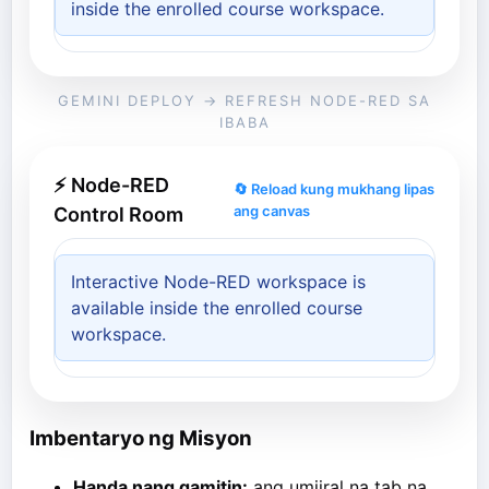
inside the enrolled course workspace.
GEMINI DEPLOY → REFRESH NODE-RED SA
IBABA
⚡ Node-RED
🔄 Reload kung mukhang lipas
ang canvas
Control Room
Interactive Node-RED workspace is
available inside the enrolled course
workspace.
Imbentaryo ng Misyon
Handa nang gamitin:
ang umiiral na tab na