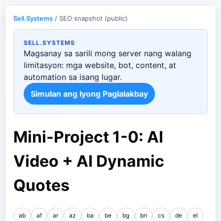
Sell.Systems
/ SEO snapshot (public)
SELL.SYSTEMS
Magsanay sa sarili mong server nang walang
limitasyon: mga website, bot, content, at
automation sa isang lugar.
Simulan ang Iyong Paglalakbay
Mini-Project 1-0: AI
Video + AI Dynamic
Quotes
ab
af
ar
az
ba
be
bg
bn
cs
de
el