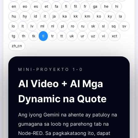
en
eo
es
et
fa
fi
fil
fr
ga
he
hi
hu
hy
id
it
ja
ka
kk
km
ko
ky
la
lo
lt
lv
ml
nl
pl
ro
ru
sk
sl
sq
sv
tg
th
tk
tl
tr
tt
uk
ur
uz
vi
xct
zh_cn
MINI-PROYEKTO 1-0
AI Video + AI Mga
Dynamic na Quote
Ang iyong Gemini na ahente ay patuloy na
gumagana sa loob ng parehong tab na
Node-RED. Sa pagkakataong ito, dapat