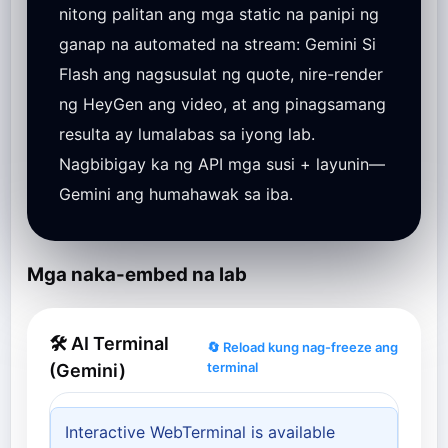
nitong palitan ang mga static na panipi ng
ganap na automated na stream: Gemini Si
Flash ang nagsusulat ng quote, nire-render
ng HeyGen ang video, at ang pinagsamang
resulta ay lumalabas sa iyong lab.
Nagbibigay ka ng API mga susi + layunin—
Gemini ang humahawak sa iba.
Mga naka-embed na lab
🛠 AI Terminal
🔄 Reload kung nag-freeze ang
terminal
(Gemini)
Interactive WebTerminal is available