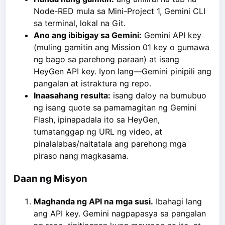
Node-RED mula sa Mini-Project 1, Gemini CLI
sa terminal, lokal na Git.
Ano ang ibibigay sa Gemini:
Gemini API key
(muling gamitin ang Mission 01 key o gumawa
ng bago sa parehong paraan) at isang
HeyGen API key. Iyon lang—Gemini pinipili ang
pangalan at istraktura ng repo.
Inaasahang resulta:
isang daloy na bumubuo
ng isang quote sa pamamagitan ng Gemini
Flash, ipinapadala ito sa HeyGen,
tumatanggap ng URL ng video, at
pinalalabas/naitatala ang parehong mga
piraso nang magkasama.
Daan ng Misyon
Maghanda ng API na mga susi.
Ibahagi lang
ang API key. Gemini nagpapasya sa pangalan