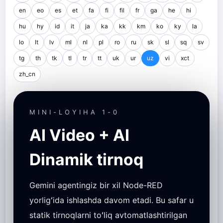
en
eo
es
et
fa
fi
fil
fr
ga
he
hi
hu
hy
id
it
ja
ka
kk
km
ko
ky
la
lo
lt
lv
ml
nl
pl
ro
ru
sk
sl
sq
sv
tg
th
tk
tl
tr
tt
uk
ur
uz
vi
xct
zh_cn
MINI-LOYIHA 1-0
AI Video + AI
Dinamik tirnoq
Gemini agentingiz bir xil Node-RED
yorligʻida ishlashda davom etadi. Bu safar u
statik tirnoqlarni toʻliq avtomatlashtirilgan