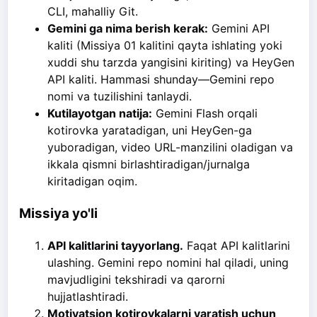
CLI, mahalliy Git.
Gemini ga nima berish kerak:
Gemini API
kaliti (Missiya 01 kalitini qayta ishlating yoki
xuddi shu tarzda yangisini kiriting) va HeyGen
API kaliti. Hammasi shunday—Gemini repo
nomi va tuzilishini tanlaydi.
Kutilayotgan natija:
Gemini Flash orqali
kotirovka yaratadigan, uni HeyGen-ga
yuboradigan, video URL-manzilini oladigan va
ikkala qismni birlashtiradigan/jurnalga
kiritadigan oqim.
Missiya yo'li
API kalitlarini tayyorlang.
Faqat API kalitlarini
ulashing. Gemini repo nomini hal qiladi, uning
mavjudligini tekshiradi va qarorni
hujjatlashtiradi.
Motivatsion kotirovkalarni yaratish uchun