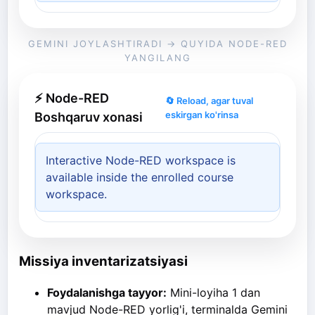
GEMINI JOYLASHTIRADI → QUYIDA NODE-RED
YANGILANG
⚡ Node-RED
🔄 Reload, agar tuval
eskirgan ko'rinsa
Boshqaruv xonasi
Interactive Node-RED workspace is
available inside the enrolled course
workspace.
Missiya inventarizatsiyasi
Foydalanishga tayyor:
Mini-loyiha 1 dan
mavjud Node-RED yorlig'i, terminalda Gemini