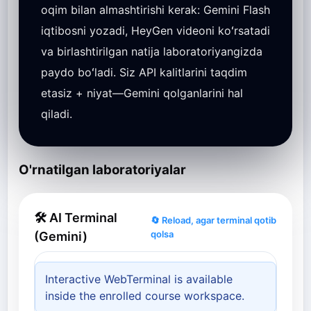
oqim bilan almashtirishi kerak: Gemini Flash
iqtibosni yozadi, HeyGen videoni koʻrsatadi
va birlashtirilgan natija laboratoriyangizda
paydo boʻladi. Siz API kalitlarini taqdim
etasiz + niyat—Gemini qolganlarini hal
qiladi.
O'rnatilgan laboratoriyalar
🛠 AI Terminal
🔄 Reload, agar terminal qotib
qolsa
(Gemini)
Interactive WebTerminal is available
inside the enrolled course workspace.