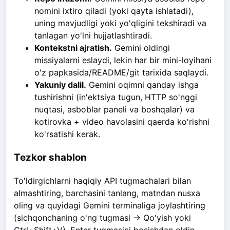
nomini ixtiro qiladi (yoki qayta ishlatadi),
uning mavjudligi yoki yo'qligini tekshiradi va
tanlagan yo'lni hujjatlashtiradi.
Kontekstni ajratish.
Gemini oldingi
missiyalarni eslaydi, lekin har bir mini-loyihani
o'z papkasida/README/git tarixida saqlaydi.
Yakuniy dalil.
Gemini oqimni qanday ishga
tushirishni (in'ektsiya tugun, HTTP so'nggi
nuqtasi, asboblar paneli va boshqalar) va
kotirovka + video havolasini qaerda ko'rishni
ko'rsatishi kerak.
Tezkor shablon
To'ldirgichlarni haqiqiy API tugmachalari bilan
almashtiring, barchasini tanlang, matndan nusxa
oling va quyidagi Gemini terminaliga joylashtiring
(sichqonchaning o'ng tugmasi -> Qo'yish yoki
Ctrl+Shift+V). Enter tugmasini bosishdan oldin