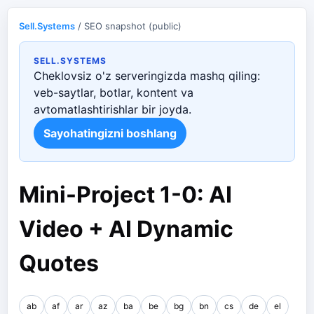
Sell.Systems
/ SEO snapshot (public)
SELL.SYSTEMS
Cheklovsiz o'z serveringizda mashq qiling:
veb-saytlar, botlar, kontent va
avtomatlashtirishlar bir joyda.
Sayohatingizni boshlang
Mini-Project 1-0: AI
Video + AI Dynamic
Quotes
ab
af
ar
az
ba
be
bg
bn
cs
de
el