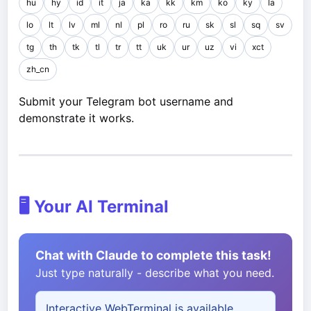
hu
hy
id
it
ja
ka
kk
km
ko
ky
la
lo
lt
lv
ml
nl
pl
ro
ru
sk
sl
sq
sv
tg
th
tk
tl
tr
tt
uk
ur
uz
vi
xct
zh_cn
Submit your Telegram bot username and
demonstrate it works.
🖥️ Your AI Terminal
Chat with Claude to complete this task!
Just type naturally - describe what you need.
Interactive WebTerminal is available