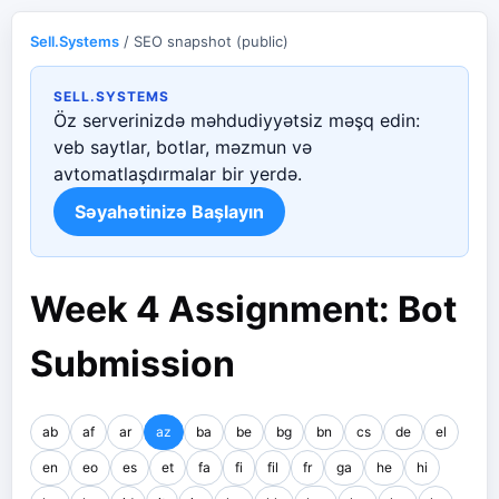
Sell.Systems
/ SEO snapshot (public)
SELL.SYSTEMS
Öz serverinizdə məhdudiyyətsiz məşq edin:
veb saytlar, botlar, məzmun və
avtomatlaşdırmalar bir yerdə.
Səyahətinizə Başlayın
Week 4 Assignment: Bot
Submission
ab
af
ar
az
ba
be
bg
bn
cs
de
el
en
eo
es
et
fa
fi
fil
fr
ga
he
hi