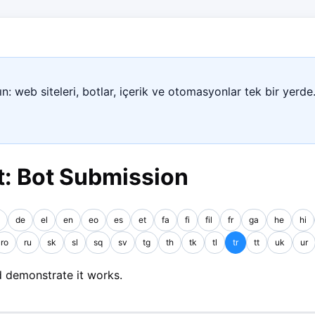
n: web siteleri, botlar, içerik ve otomasyonlar tek bir yerde
: Bot Submission
de
el
en
eo
es
et
fa
fi
fil
fr
ga
he
hi
ro
ru
sk
sl
sq
sv
tg
th
tk
tl
tr
tt
uk
ur
 demonstrate it works.