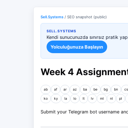
Sell.Systems
/ SEO snapshot (public)
SELL.SYSTEMS
Kendi sunucunuzda sınırsız pratik yapı
Yolculuğunuza Başlayın
Week 4 Assignment
ab
af
ar
az
ba
be
bg
bn
cs
ko
ky
la
lo
lt
lv
ml
nl
pl
Submit your Telegram bot username and