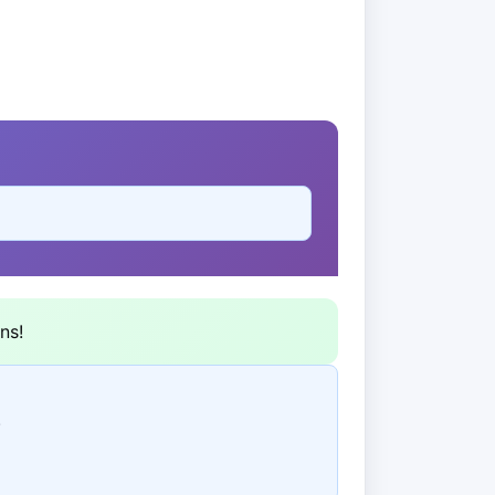
ns!
.