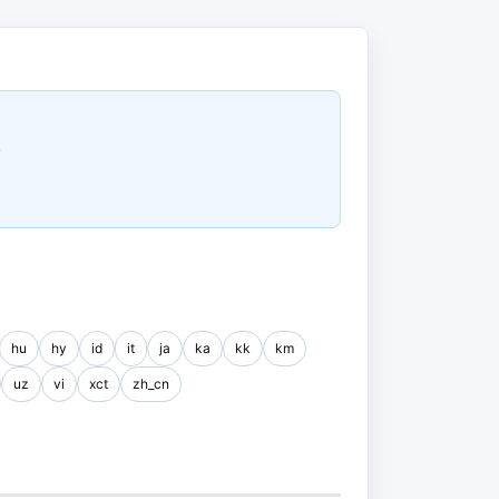
.
hu
hy
id
it
ja
ka
kk
km
uz
vi
xct
zh_cn