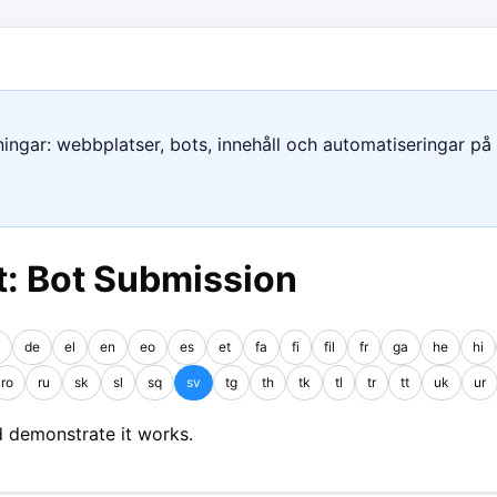
ngar: webbplatser, bots, innehåll och automatiseringar på e
: Bot Submission
de
el
en
eo
es
et
fa
fi
fil
fr
ga
he
hi
ro
ru
sk
sl
sq
sv
tg
th
tk
tl
tr
tt
uk
ur
 demonstrate it works.