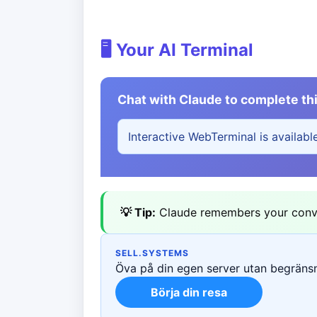
🖥️ Your AI Terminal
Chat with Claude to complete thi
Interactive WebTerminal is availabl
💡 Tip:
Claude remembers your conver
SELL.SYSTEMS
Öva på din egen server utan begränsni
Börja din resa