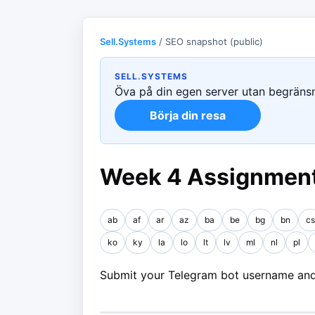
Sell.Systems
/ SEO snapshot (public)
SELL.SYSTEMS
Öva på din egen server utan begränsni
Börja din resa
Week 4 Assignment
ab
af
ar
az
ba
be
bg
bn
cs
ko
ky
la
lo
lt
lv
ml
nl
pl
Submit your Telegram bot username and