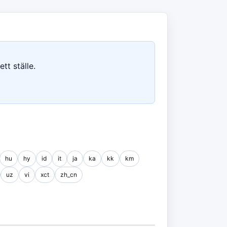
tt ställe.
hu
hy
id
it
ja
ka
kk
km
uz
vi
xct
zh_cn