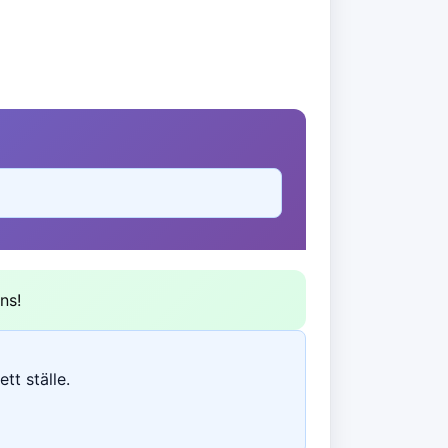
ns!
tt ställe.